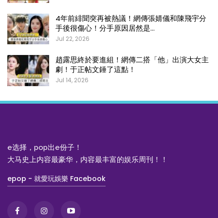
4年前緋聞突再被熱議！網傳張婧儀和陳飛宇分
手後很傷心！分手原因居然是…
Jul 22, 2026
趙露思終於要進組！網傳二搭「他」出演大女主
劇！于正帖文錘了這點！
Jul 14, 2026
e选择，pop出e份子！
大马史上内容最豪华，内容最丰富的娱乐周刊！！
epop - 就愛玩娛樂 Facebook