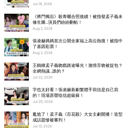
Jul 18, 2026
《將門獨后》殺青曬合照後續！被指發孟子義未
修生圖…演員們紛紛刪帖！
Aug 2, 2026
張凌赫媽媽首次公開全家福上高位熱搜！被指中
了基因彩票！
Aug 2, 2026
王鶴棣孟子義吻戲路途曝光！激情舌吻被捉包？
全網熱議…誰的？
Jul 22, 2026
字也太好看！張凌赫新劇繁體手寫信是自己寫
的！現場原聲唸信超級蘇！
Jul 25, 2026
尷尬了！孟子義《百花殺》大女主劇開播！造型
成話題慘被審判！
Jul 10, 2026