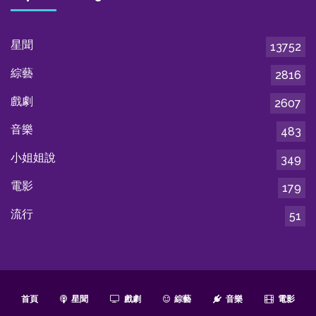
星聞
13752
綜藝
2816
戲劇
2607
音樂
483
小姐姐說
349
電影
179
流行
51
首頁
星聞
戲劇
綜藝
音樂
電影