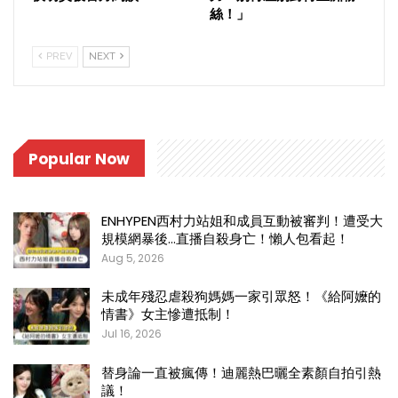
絲！」
PREV
NEXT
Popular Now
ENHYPEN西村力站姐和成員互動被審判！遭受大
規模網暴後…直播自殺身亡！懶人包看起！
Aug 5, 2026
未成年殘忍虐殺狗媽媽一家引眾怒！《給阿嬤的
情書》女主慘遭抵制！
Jul 16, 2026
替身論一直被瘋傳！迪麗熱巴曬全素顏自拍引熱
議！