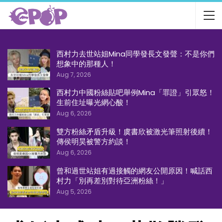
西村力去世站姐Mina同學發長文發聲：不是你們
想象中的那種人！
Aug 7, 2026
西村力中國粉絲貼吧舉例Mina「罪證」引眾怒！
生前住址曝光網心酸！
Aug 6, 2026
雙方粉絲矛盾升級！虞書欣被激光筆照射後續！
傳侯明昊被警方約談！
Aug 6, 2026
曾和過世站姐有過接觸的網友公開原因！喊話西
村力「別再差別對待亞洲粉絲！」
Aug 5, 2026