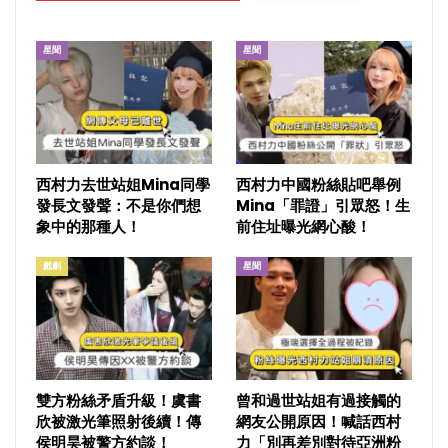
星聞
星聞
西村力去世站姐Mina同學
西村力中國粉絲貼吧舉例
發長文發聲：不是你們想
Mina「罪證」引眾怒！生
象中的那種人！
前住址曝光網心酸！
戲劇
星聞
雙方粉絲矛盾升級！虞書
曾和過世站姐有過接觸的
欣被激光筆照射後續！傳
網友公開原因！喊話西村
侯明昊被警方約談！
力「別再差別對待亞洲粉