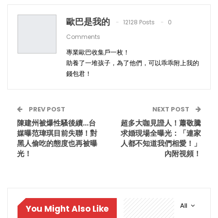
歐巴是我的
12128 Posts
0
Comments
專業歐巴收集戶一枚！
助養了一堆孩子，為了他們，可以乖乖附上我的
錢包君！
PREV POST
NEXT POST
陳建州被爆性騷後續…台
超多大咖見證人！蕭敬騰
媒曝范瑋琪目前失聯！對
求婚現場全曝光：「連家
黑人偷吃的態度也再被曝
人都不知道我們相愛！」
光！
內附視頻！
All
You Might Also Like