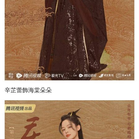
辛芷蕾飾海棠朵朵