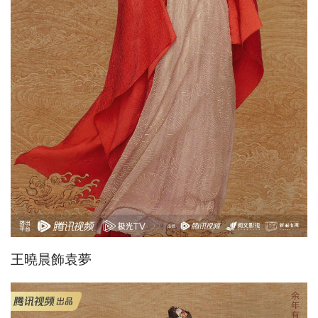
王曉晨飾袁夢