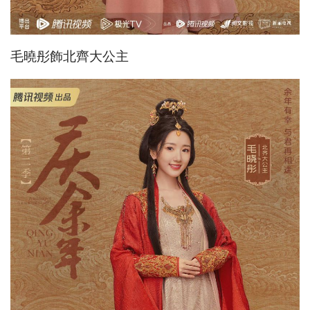
毛曉彤飾北齊大公主