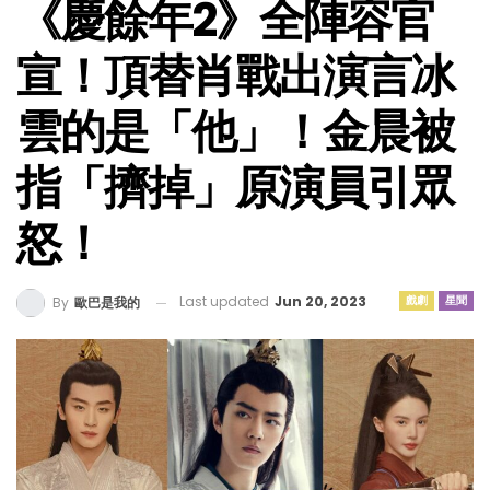
《慶餘年2》全陣容官
宣！頂替肖戰出演言冰
雲的是「他」！金晨被
指「擠掉」原演員引眾
怒！
Last updated
Jun 20, 2023
戲劇
星聞
By
歐巴是我的