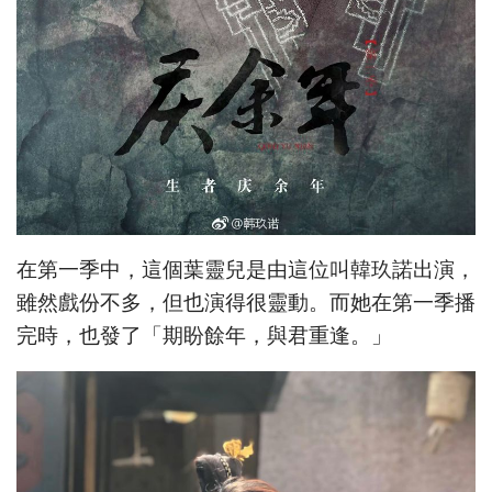
在第一季中，這個葉靈兒是由這位叫韓玖諾出演，
雖然戲份不多，但也演得很靈動。而她在第一季播
完時，也發了「期盼餘年，與君重逢。」