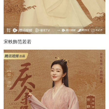
宋軼飾范若若