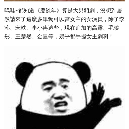
嗚哇~都知道《慶餘年》算是大男頻劇，沒想到居
然請來了這麼多單獨可以當女主的女演員，除了李
沁、宋軼、李小冉這些，現在追加的高露、毛曉
彤、王楚然、金晨等，幾乎都手握女主劇啊！