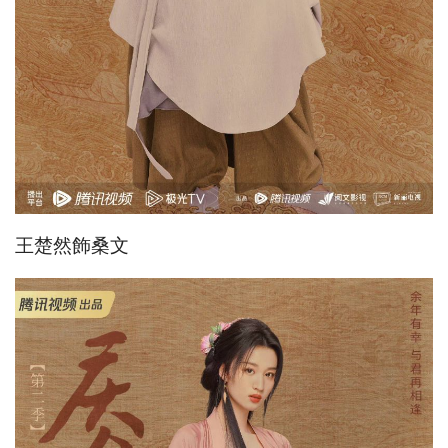
王楚然飾桑文