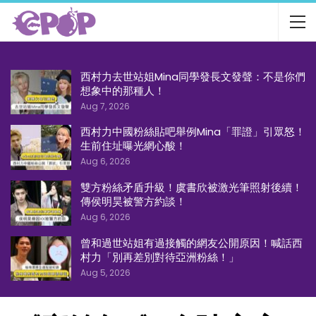
西村力去世站姐Mina同學發長文發聲：不是你們
想象中的那種人！
Aug 7, 2026
西村力中國粉絲貼吧舉例Mina「罪證」引眾怒！
生前住址曝光網心酸！
Aug 6, 2026
雙方粉絲矛盾升級！虞書欣被激光筆照射後續！
傳侯明昊被警方約談！
Aug 6, 2026
曾和過世站姐有過接觸的網友公開原因！喊話西
村力「別再差別對待亞洲粉絲！」
Aug 5, 2026