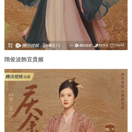
隋俊波飾宜貴嬪