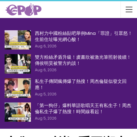
西村力中國粉絲貼吧舉例Mina「罪證」引眾怒！
生前住址曝光網心酸！
Aug 6, 2026
雙方粉絲矛盾升級！虞書欣被激光筆照射後續！
傳侯明昊被警方約談！
Aug 6, 2026
私生子傳聞瘋傳爆了熱搜！周杰倫疑似發文回
應！
Aug 5, 2026
「第一狗仔」爆料華語歌唱天王有私生子！周杰
倫私生子爆了熱搜！時間線看起！
Aug 5, 2026