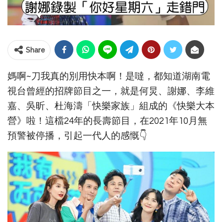
Share
媽啊~刀我真的別用快本啊！是噠，都知道湖南電
視台曾經的招牌節目之一，就是何炅、謝娜、李維
嘉、吳昕、杜海濤「快樂家族」組成的《快樂大本
營》啦！這檔24年的長壽節目，在2021年10月無
預警被停播，引起一代人的感慨👇