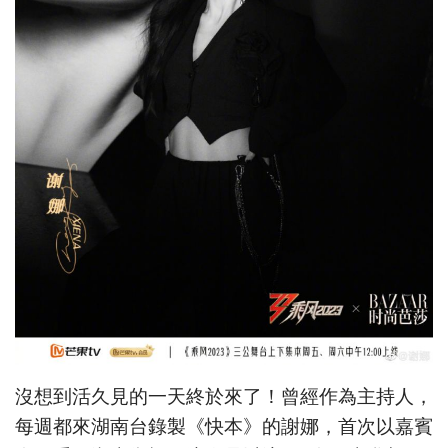
沒想到活久見的一天終於來了！曾經作為主持人，
每週都來湖南台錄製《快本》的謝娜，首次以嘉賓