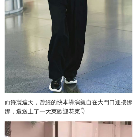
而錄製這天，曾經的快本導演親自在大門口迎接娜
娜，還送上了一大束歡迎花束👇