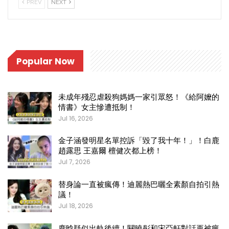
PREV
NEXT
Popular Now
未成年殘忍虐殺狗媽媽一家引眾怒！《給阿嬤的
情書》女主慘遭抵制！
Jul 16, 2026
金子涵發明星名單控訴「毀了我十年！」！白鹿
趙露思 王嘉爾 檀健次都上榜！
Jul 7, 2026
替身論一直被瘋傳！迪麗熱巴曬全素顏自拍引熱
議！
Jul 18, 2026
鹿晗疑似出軌後續！關曉彤和宋亞軒對話再被瘋