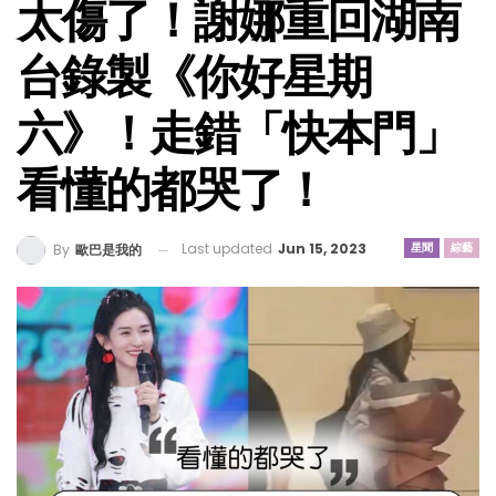
太傷了！謝娜重回湖南
台錄製《你好星期
六》！走錯「快本門」
看懂的都哭了！
Last updated
Jun 15, 2023
星聞
綜藝
By
歐巴是我的