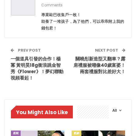
Comments
專業歐巴收集戶一枚！
助養了一堆孩子，為了他們，可以乖乖附上我的
錢包君！
PREV POST
NEXT POST
一個道具引發的合作！楊
關曉彤新造型又翻車？露
冪 黃明昊18g衝浪跳金智
肩禮服被嘲像40歲富婆！
秀《Flower》！夢幻聯動
兩套禮服對比差好大！
視頻看起！
All
You Might Also Like
星聞
戲劇