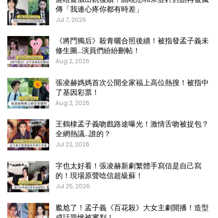
傳「我連心疼你都有時差」
Jul 7, 2026
《將門獨后》殺青曬合照後續！被指發孟子義未
修生圖…演員們紛紛刪帖！
Aug 2, 2026
張凌赫媽媽首次公開全家福上高位熱搜！被指中
了基因彩票！
Aug 2, 2026
王鶴棣孟子義吻戲路途曝光！激情舌吻被捉包？
全網熱議…誰的？
Jul 22, 2026
字也太好看！張凌赫新劇繁體手寫信是自己寫
的！現場原聲唸信超級蘇！
Jul 25, 2026
尷尬了！孟子義《百花殺》大女主劇開播！造型
成話題慘被審判！