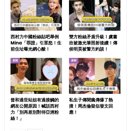
西村力中國粉絲貼吧舉例
雙方粉絲矛盾升級！虞書
Mina「罪證」引眾怒！生
欣被激光筆照射後續！傳
前住址曝光網心酸！
侯明昊被警方約談！
星聞
星聞
曾和過世站姐有過接觸的
私生子傳聞瘋傳爆了熱
網友公開原因！喊話西村
搜！周杰倫疑似發文回
力「別再差別對待亞洲粉
應！
絲！」