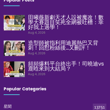
田曦薇新劇天才人設被魔改！數
學大賽題目笑死全網被吐槽：幸
好我上過學！
Aug 4, 2026
造型師被指利用迪麗熱巴又背
刺！回懟粉絲後…又刪評！
Aug 4, 2026
頻頻爆料平台終出手！司曉迪vs
鹿晗來到大結局？
Aug 4, 2026
Popular Categories
星聞
13751