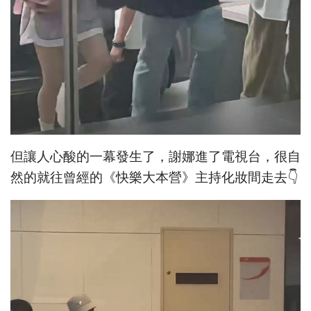
但讓人心酸的一幕發生了，謝娜進了電視台，很自
然的就往曾經的《快樂大本營》主持化妝間走去👇