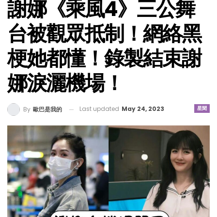
謝娜《乘風4》三公舞
台被觀眾抵制！網絡黑
梗她都懂！錄製結束謝
娜淚灑機場！
Last updated
May 24, 2023
星聞
By
歐巴是我的