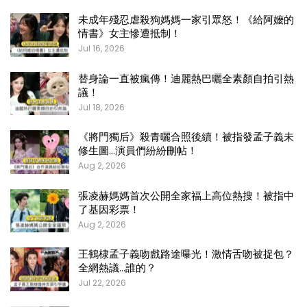
未成年殘忍虐殺狗媽媽一家引眾怒！《給阿嬤的
情書》女主慘遭抵制！
Jul 16, 2026
替身論一直被瘋傳！迪麗熱巴曬全素顏自拍引熱
議！
Jul 18, 2026
《將門獨后》殺青曬合照後續！被指發孟子義未
修生圖…演員們紛紛刪帖！
Aug 2, 2026
張凌赫媽媽首次公開全家福上高位熱搜！被指中
了基因彩票！
Aug 2, 2026
王鶴棣孟子義吻戲路途曝光！激情舌吻被捉包？
全網熱議…誰的？
Jul 22, 2026