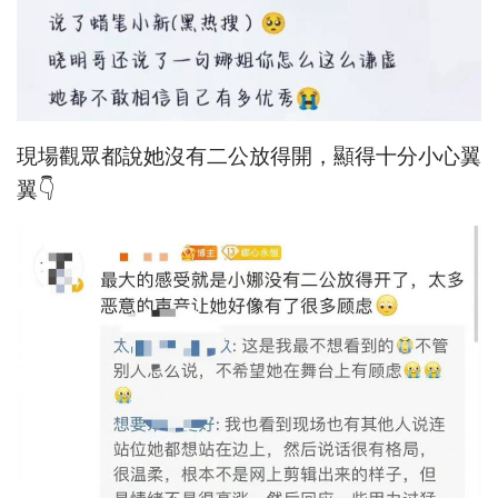
現場觀眾都說她沒有二公放得開，顯得十分小心翼
翼👇