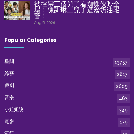
被控帶三個兒子看蜘蛛俠吵全
場！陳凱琳二兒子遭潑奶油報
警！
Aug 5, 2026
Popular Categories
星聞
13757
綜藝
2817
戲劇
2609
音樂
483
小姐姐說
349
電影
179
流行