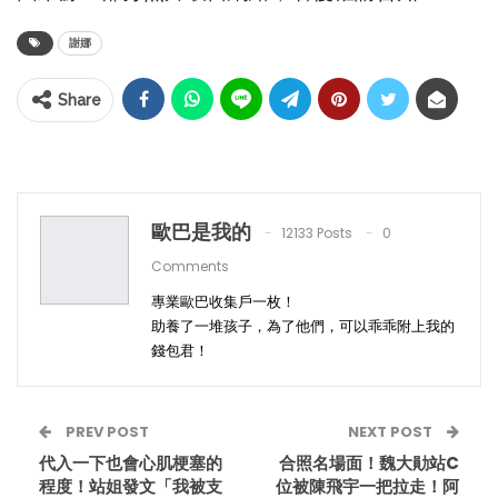
謝娜
Share
歐巴是我的
12133 Posts
0
Comments
專業歐巴收集戶一枚！
助養了一堆孩子，為了他們，可以乖乖附上我的
錢包君！
PREV POST
NEXT POST
代入一下也會心肌梗塞的
合照名場面！魏大勛站C
程度！站姐發文「我被支
位被陳飛宇一把拉走！阿