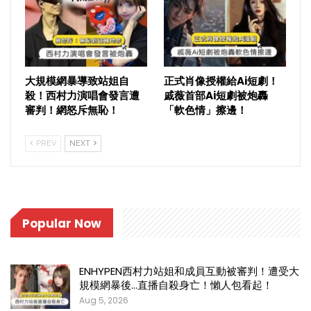
大規模網暴導致站姐自
正式肖像授權給Ai短劇！
殺！西村力演唱會發言遭
戚薇首部Ai短劇被炮轟
審判！網怒斥無恥！
「軟色情」擦邊！
PREV
NEXT
Popular Now
ENHYPEN西村力站姐和成員互動被審判！遭受大
規模網暴後…直播自殺身亡！懶人包看起！
Aug 5, 2026