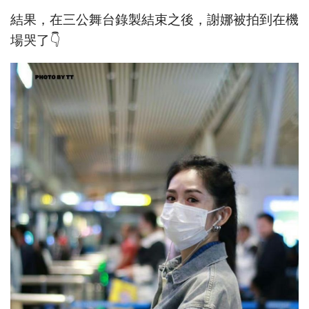
結果，在三公舞台錄製結束之後，謝娜被拍到在機
場哭了👇