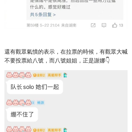
還有觀眾氣憤的表示，在拉票的時候，有觀眾大喊
不要投票給八號，而八號姐姐，正是謝娜👇