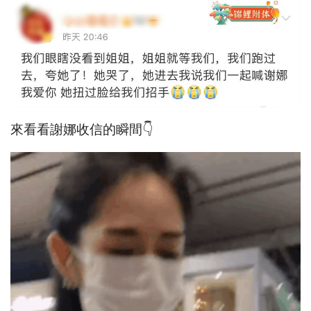
來看看謝娜收信的瞬間👇