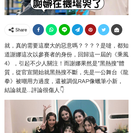
Share
就，真的需要這麼大的惡意嗎？？？？是噠，都知
道謝娜這次以參賽者的身份，回歸這一屆的《乘風
4》，引起不少人關注！而謝娜果然是“黑熱搜”體
質，從官宣開始就黑熱搜不斷，先是一公舞台《龍
拳》被嘲用力過度，還被調侃RAP像蠟筆小新，
結論就是…評論很傷人👇