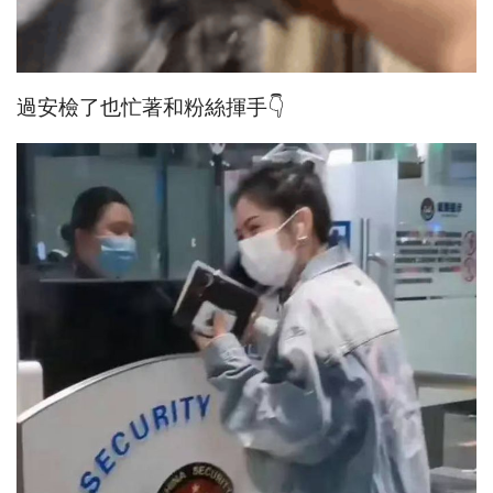
過安檢了也忙著和粉絲揮手👇