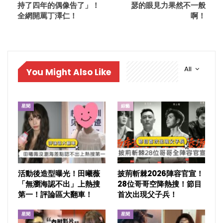
持了四年的偶像告了」！
瑟的眼見力果然不一般
全網開罵丁澤仁！
啊！
All
You Might Also Like
星聞
綜藝
活動後造型曝光！田曦薇
披荊斬棘2026陣容官宣！
「無瀏海認不出」上熱搜
28位哥哥空降熱搜！節目
第一！評論區大翻車！
首次出現父子兵！
星聞
星聞