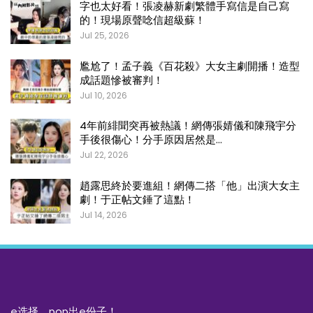
字也太好看！張凌赫新劇繁體手寫信是自己寫
的！現場原聲唸信超級蘇！
Jul 25, 2026
尷尬了！孟子義《百花殺》大女主劇開播！造型
成話題慘被審判！
Jul 10, 2026
4年前緋聞突再被熱議！網傳張婧儀和陳飛宇分
手後很傷心！分手原因居然是…
Jul 22, 2026
趙露思終於要進組！網傳二搭「他」出演大女主
劇！于正帖文錘了這點！
Jul 14, 2026
e选择，pop出e份子！