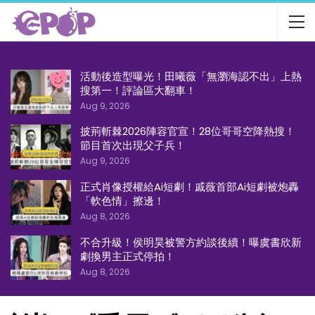
活動後造型曝光！田曦薇「無瀏海認不出」上熱
搜第一！評論區大翻車！
Aug 9, 2026
披荊斬棘2026陣容官宣！28位哥哥空降熱搜！
節目首次出現父子兵！
Aug 9, 2026
正式肖像授權給Ai短劇！戚薇首部Ai短劇被炮轟
「軟色情」擦邊！
Aug 8, 2026
不合升級！侯明昊被警方約談後續！曝虞書欣新
劇換男主正式停拍！
Aug 8, 2026