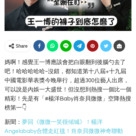
Share
媽啊！感覺王一博應該會把白眼翻到後腦勺去了
吧！哈哈哈哈哈~沒錯，都知道第十八屆+十九屆
中國電影華表獎今晚舉行，超過300位藝人出席，
可以說是內娛一大盛世！但沒想到熱搜一個比一個
精彩！先是有「#楊洋Baby肖奈貝微微」空降熱搜
榜第一👇
新聞：
夢回《微微一笑很傾城》！楊洋
Angelababy合體走紅毯！肖奈貝微微神奇聯動