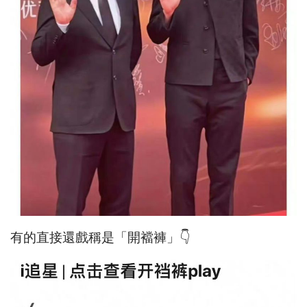
有的直接還戲稱是「開襠褲」👇