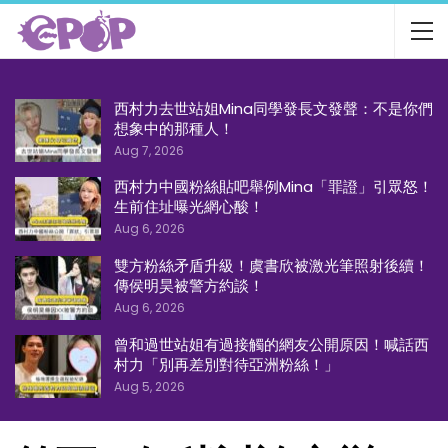
西村力去世站姐Mina同學發長文發聲：不是你們
想象中的那種人！
Aug 7, 2026
西村力中國粉絲貼吧舉例Mina「罪證」引眾怒！
生前住址曝光網心酸！
Aug 6, 2026
雙方粉絲矛盾升級！虞書欣被激光筆照射後續！
傳侯明昊被警方約談！
Aug 6, 2026
曾和過世站姐有過接觸的網友公開原因！喊話西
村力「別再差別對待亞洲粉絲！」
Aug 5, 2026