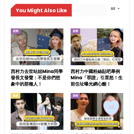
All
You Might Also Like
星聞
星聞
西村力去世站姐Mina同學
西村力中國粉絲貼吧舉例
發長文發聲：不是你們想
Mina「罪證」引眾怒！生
象中的那種人！
前住址曝光網心酸！
戲劇
星聞