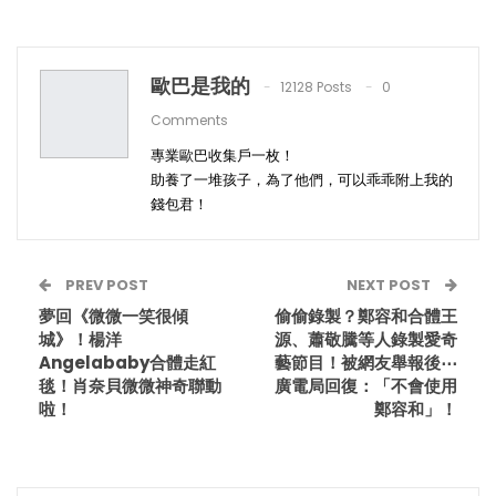
歐巴是我的
12128 Posts
0
Comments
專業歐巴收集戶一枚！
助養了一堆孩子，為了他們，可以乖乖附上我的
錢包君！
PREV POST
NEXT POST
夢回《微微一笑很傾
偷偷錄製？鄭容和合體王
城》！楊洋
源、蕭敬騰等人錄製愛奇
Angelababy合體走紅
藝節目！被網友舉報後⋯
毯！肖奈貝微微神奇聯動
廣電局回復：「不會使用
啦！
鄭容和」！