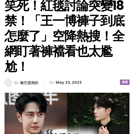
笑死！紅毯討論突變18
禁！「王一博褲子到底
怎麼了」空降熱搜！全
網盯著褲襠看也太尷
尬！
On
May 23, 2023
星聞
By
歐巴是我的