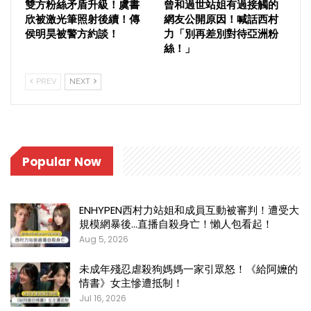
雙方粉絲矛盾升級！虞書
曾和過世站姐有過接觸的
欣被激光筆照射後續！傳
網友公開原因！喊話西村
侯明昊被警方約談！
力「別再差別對待亞洲粉
絲！」
PREV
NEXT
Popular Now
ENHYPEN西村力站姐和成員互動被審判！遭受大
規模網暴後…直播自殺身亡！懶人包看起！
Aug 5, 2026
未成年殘忍虐殺狗媽媽一家引眾怒！《給阿嬤的
情書》女主慘遭抵制！
Jul 16, 2026