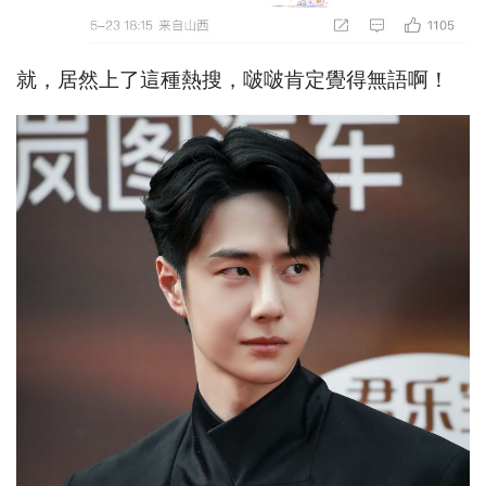
就，居然上了這種熱搜，啵啵肯定覺得無語啊！