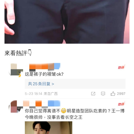
來看熱評👇