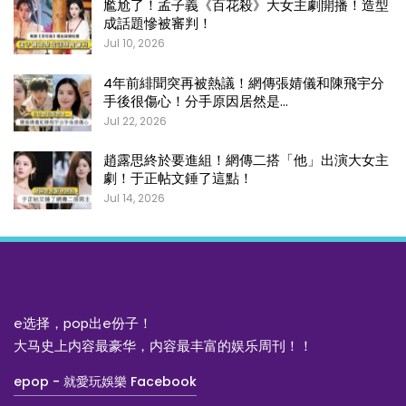
尷尬了！孟子義《百花殺》大女主劇開播！造型
成話題慘被審判！
Jul 10, 2026
4年前緋聞突再被熱議！網傳張婧儀和陳飛宇分
手後很傷心！分手原因居然是…
Jul 22, 2026
趙露思終於要進組！網傳二搭「他」出演大女主
劇！于正帖文錘了這點！
Jul 14, 2026
e选择，pop出e份子！
大马史上内容最豪华，内容最丰富的娱乐周刊！！
epop - 就愛玩娛樂 Facebook