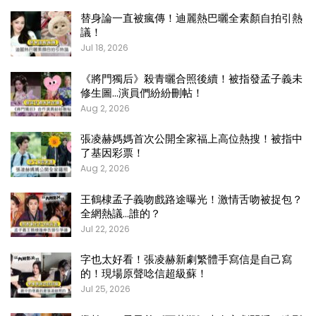
替身論一直被瘋傳！迪麗熱巴曬全素顏自拍引熱
議！
Jul 18, 2026
《將門獨后》殺青曬合照後續！被指發孟子義未
修生圖…演員們紛紛刪帖！
Aug 2, 2026
張凌赫媽媽首次公開全家福上高位熱搜！被指中
了基因彩票！
Aug 2, 2026
王鶴棣孟子義吻戲路途曝光！激情舌吻被捉包？
全網熱議…誰的？
Jul 22, 2026
字也太好看！張凌赫新劇繁體手寫信是自己寫
的！現場原聲唸信超級蘇！
Jul 25, 2026