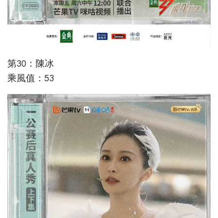
第30：陳冰
乘風值：53