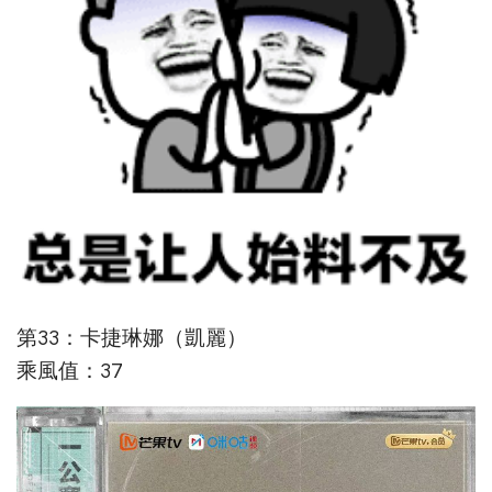
第33：卡捷琳娜（凱麗）
乘風值：37