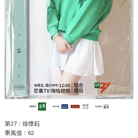
第27：徐懷鈺
乘風值：62