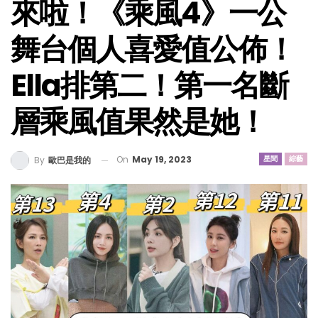
來啦！《乘風4》一公
舞台個人喜愛值公佈！
Ella排第二！第一名斷
層乘風值果然是她！
On
May 19, 2023
星聞
綜藝
By
歐巴是我的