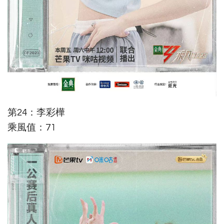
第24：李彩樺
乘風值：71