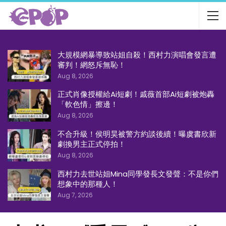
大規模網暴導致站姐自殺！西村力演唱會發言遭
審判！網怒斥無恥！
Aug 8, 2026
正式肖像授權給Ai短劇！戚薇首部Ai短劇被炮轟
「軟色情」擦邊！
Aug 8, 2026
不合升級！侯明昊被警方約談後續！曝虞書欣新
劇換男主正式停拍！
Aug 8, 2026
西村力去世站姐Mina同學發長文發聲：不是你們
想象中的那種人！
Aug 7, 2026