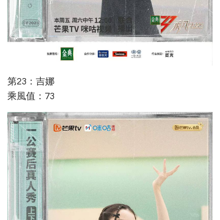
第23：吉娜
乘風值：73