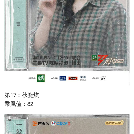
第17：秋瓷炫
乘風值：82