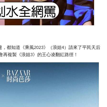
，都知道《乘風2023》（浪姐4）請來了平民天后
會再複製《浪姐3》的王心凌翻紅路徑！