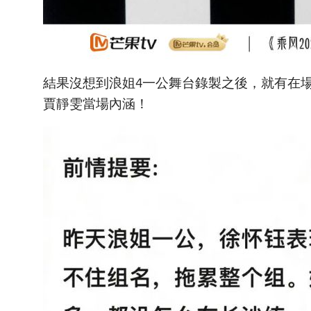
結果沒想到浪姐4一公舞台錄製之後，就有在
賈靜雯當場內涵！