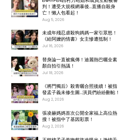
ENHYPEN西村力站姐和成員互動被審
判！遭受大規模網暴後…直播自殺身
亡！懶人包看起！
Aug 5, 2026
未成年殘忍虐殺狗媽媽一家引眾怒！
《給阿嬤的情書》女主慘遭抵制！
Jul 16, 2026
替身論一直被瘋傳！迪麗熱巴曬全素
顏自拍引熱議！
Jul 18, 2026
《將門獨后》殺青曬合照後續！被指
發孟子義未修生圖…演員們紛紛刪帖！
Aug 2, 2026
張凌赫媽媽首次公開全家福上高位熱
搜！被指中了基因彩票！
Aug 2, 2026
王鶴棣孟子義吻戲路途曝光！激情舌