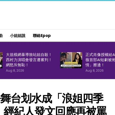
動
小姐姐說
聯絡epop
大規模網暴導致站姐自殺！
正式肖像授權給A
西村力演唱會發言遭審判！
薇首部Ai短劇被
網怒斥無恥！
情」擦邊！
Aug 8, 2026
Aug 8, 2026
公舞台划水成「浪姐四季
！經紀人發文回應再被罵