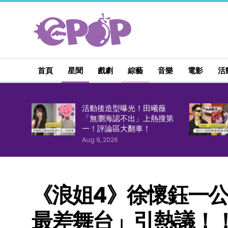
首頁
星聞
戲劇
綜藝
音樂
電影
活
活動後造型曝光！田曦薇
「無瀏海認不出」上熱搜第
一！評論區大翻車！
Aug 9, 2026
《浪姐4》徐懷鈺一
最差舞台」引熱議！