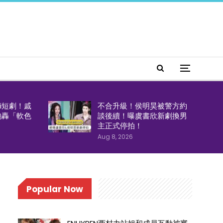
i短劇！戚
不合升級！侯明昊被警方約
炮轟「軟色
談後續！曝虞書欣新劇換男
主正式停拍！
Aug 8, 2026
Popular Now