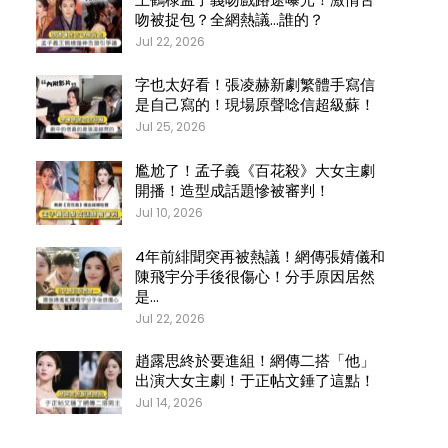
吻被捉包？全網熱議…誰的？
Jul 22, 2026
字也太好看！張凌赫新劇繁體手寫信
是自己寫的！現場原聲唸信超級蘇！
Jul 25, 2026
尷尬了！孟子義《百花殺》大女主劇
開播！造型成話題慘被審判！
Jul 10, 2026
4年前緋聞突再被熱議！網傳張婧儀和
陳飛宇分手後很傷心！分手原因居然
是…
Jul 22, 2026
趙露思終於要進組！網傳二搭「他」
出演大女主劇！于正帖文錘了這點！
Jul 14, 2026