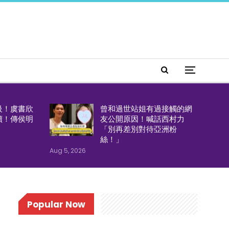
級！虞書欣
曾和過世站姐有過接觸的網
續！傳侯明
友公開原因！喊話西村力
「別再差別對待亞洲粉
絲！」
Aug 5, 2026
Popular Now