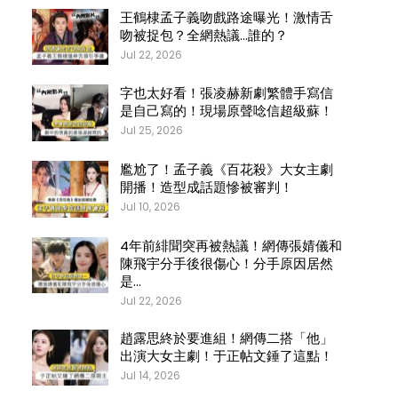
王鶴棣孟子義吻戲路途曝光！激情舌
吻被捉包？全網熱議…誰的？
Jul 22, 2026
字也太好看！張凌赫新劇繁體手寫信
是自己寫的！現場原聲唸信超級蘇！
Jul 25, 2026
尷尬了！孟子義《百花殺》大女主劇
開播！造型成話題慘被審判！
Jul 10, 2026
4年前緋聞突再被熱議！網傳張婧儀和
陳飛宇分手後很傷心！分手原因居然
是…
Jul 22, 2026
趙露思終於要進組！網傳二搭「他」
出演大女主劇！于正帖文錘了這點！
Jul 14, 2026