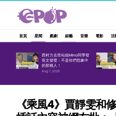
首頁
星聞
戲劇
綜藝
音樂
電影
活
西村力去世站姐Mina同學發
長文發聲：不是你們想象中
的那種人！
Aug 7, 2026
《乘風4》賈靜雯和