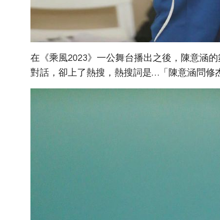
在《乘風2023》一公舞台播出之後，陳意涵
對話，卻上了熱搜，熱搜詞是…「陳意涵問修