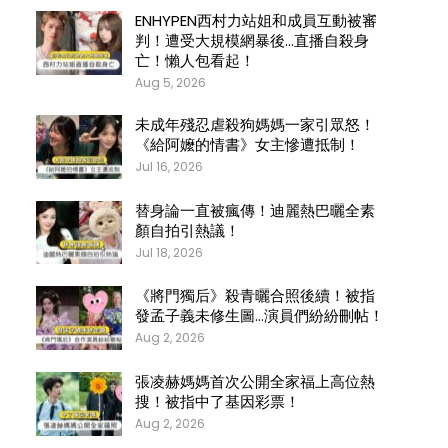
ENHYPEN西村力站姐和成員互動被審
判！遭受大規模網暴後…直播自殺身
亡！懶人包看起！
Aug 5, 2026
未成年殘忍虐殺狗媽媽一家引眾怒！
《給阿嬤的情書》女主慘遭抵制！
Jul 16, 2026
替身論一直被瘋傳！迪麗熱巴曬全素
顏自拍引熱議！
Jul 18, 2026
《將門獨后》殺青曬合照後續！被指
發孟子義未修生圖…演員們紛紛刪帖！
Aug 2, 2026
張凌赫媽媽首次公開全家福上高位熱
搜！被指中了基因彩票！
Aug 2, 2026