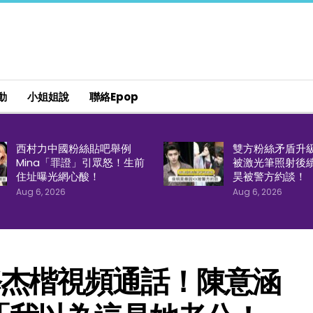
動
小姐姐說
聯絡epop
西村力中國粉絲貼吧舉例
雙方粉絲矛盾升
Mina「罪證」引眾怒！生前
被激光筆照射後
住址曝光網心酸！
昊被警方約談！
Aug 6, 2026
Aug 6, 2026
修杰楷視頻通話！陳意涵