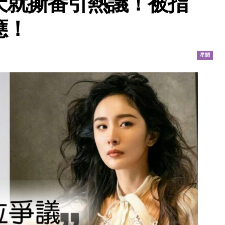
天就撕番引熱議！被指
應！
星聞