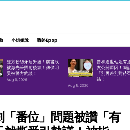
動
小姐姐說
聯絡epop
雙方粉絲矛盾升級！虞書欣
曾和過世站姐有
被激光筆照射後續！傳侯明
友公開原因！喊
昊被警方約談！
「別再差別對待
絲！」
Aug 6, 2026
Aug 5, 2026
劇「番位」問題被讚「有