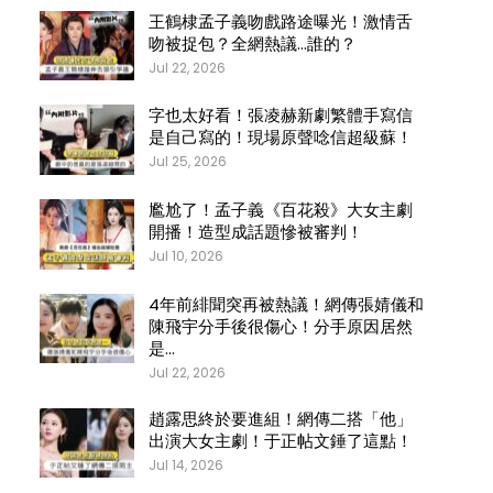
王鶴棣孟子義吻戲路途曝光！激情舌
吻被捉包？全網熱議…誰的？
Jul 22, 2026
字也太好看！張凌赫新劇繁體手寫信
是自己寫的！現場原聲唸信超級蘇！
Jul 25, 2026
尷尬了！孟子義《百花殺》大女主劇
開播！造型成話題慘被審判！
Jul 10, 2026
4年前緋聞突再被熱議！網傳張婧儀和
陳飛宇分手後很傷心！分手原因居然
是…
Jul 22, 2026
趙露思終於要進組！網傳二搭「他」
出演大女主劇！于正帖文錘了這點！
Jul 14, 2026