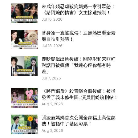
未成年殘忍虐殺狗媽媽一家引眾怒！
《給阿嬤的情書》女主慘遭抵制！
Jul 16, 2026
替身論一直被瘋傳！迪麗熱巴曬全素
顏自拍引熱議！
Jul 18, 2026
鹿晗疑似出軌後續！關曉彤和宋亞軒
對話再被瘋傳「我連心疼你都有時
差」
Jul 7, 2026
《將門獨后》殺青曬合照後續！被指
發孟子義未修生圖…演員們紛紛刪帖！
Aug 2, 2026
張凌赫媽媽首次公開全家福上高位熱
搜！被指中了基因彩票！
Aug 2, 2026