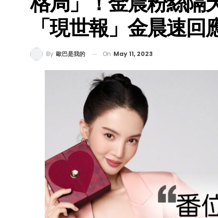
格局」！金晨粉絲隔
「現世報」金晨速回
On
May 11, 2023
By
歐巴是我的