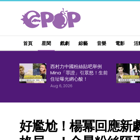
首頁
星聞
戲劇
綜藝
音樂
電影
活
西村力中國粉絲貼吧舉例
Mina「罪證」引眾怒！生前
住址曝光網心酸！
Aug 6, 2026
好尷尬！楊冪回應新