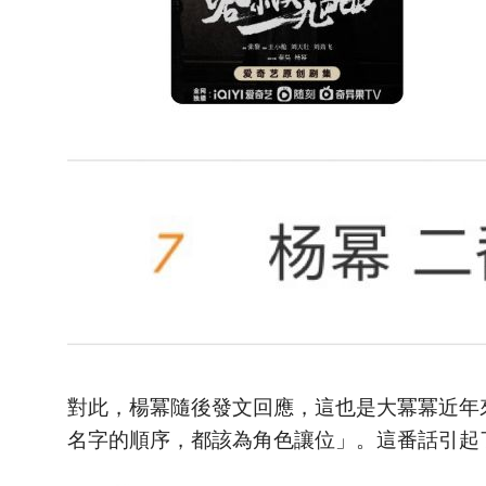
對此，楊冪隨後發文回應，這也是大冪冪近年
名字的順序，都該為角色讓位」。這番話引起