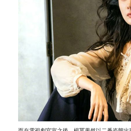
而在電視劇官宣之後，楊冪果然以二番姿態出