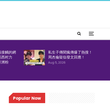
過接觸的網
私生子傳聞瘋傳爆了熱搜！
話西村力
周杰倫疑似發文回應！
亞洲粉
Aug 5, 2026
Popular Now