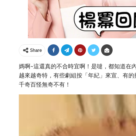
Share
媽啊~這還真的不合時宜啊！是噠，都知道在
越來越奇特，有些劇組按「年紀」來宣、有的
千奇百怪無奇不有！