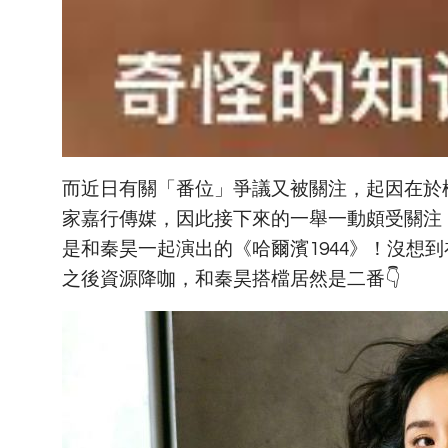
而近日有關「番位」爭議又被關注，起因在於
家嘉行傳媒，因此接下來的一舉一動頗受關注
是和秦昊一起演出的《哈爾濱1944》！沒想
之後資源降咖，和秦昊搭檔居然是二番👇