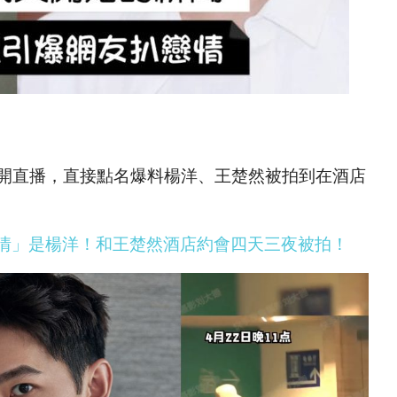
午開直播，直接點名爆料楊洋、王楚然被拍到在酒店
情」是楊洋！和王楚然酒店約會四天三夜被拍！