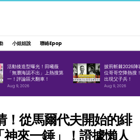
動
小姐姐說
聯絡epop
活動後造型曝光！田曦薇
披荊斬棘2026陣
「無瀏海認不出」上熱搜第
位哥哥空降熱搜
一！評論區大翻車！
出現父子兵！
Aug 9, 2026
Aug 9, 2026
情！從馬爾代夫開始的緋
「神來一錘」！證據懶人