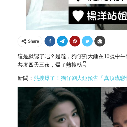
Share
這是默認了吧？是噠，狗仔劉大錘在10號中
共度四天三夜，爆了熱搜榜👇
新聞：
熱搜爆了！狗仔劉大錘預告「真頂流戀