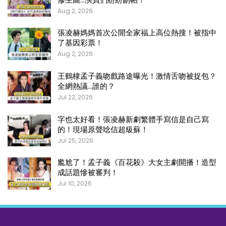
Aug 2, 2026
張凌赫媽媽首次公開全家福上高位熱搜！被指中
了基因彩票！
Aug 2, 2026
王鶴棣孟子義吻戲路途曝光！激情舌吻被捉包？
全網熱議…誰的？
Jul 22, 2026
字也太好看！張凌赫新劇繁體手寫信是自己寫
的！現場原聲唸信超級蘇！
Jul 25, 2026
尷尬了！孟子義《百花殺》大女主劇開播！造型
成話題慘被審判！
Jul 10, 2026