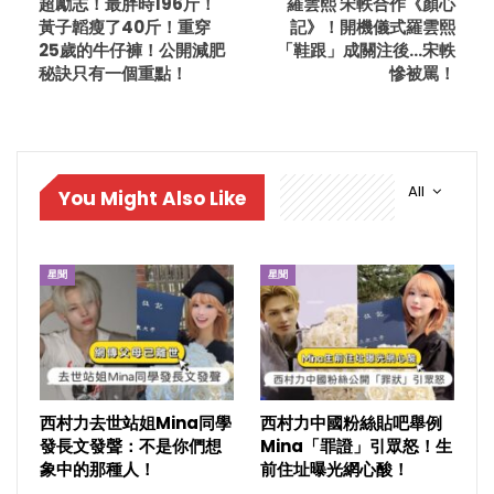
超勵志！最胖時196斤！
羅雲熙 宋軼合作《顏心
黃子韜瘦了40斤！重穿
記》！開機儀式羅雲熙
25歲的牛仔褲！公開減肥
「鞋跟」成關注後…宋軼
秘訣只有一個重點！
慘被罵！
All
You Might Also Like
星聞
星聞
西村力去世站姐Mina同學
西村力中國粉絲貼吧舉例
發長文發聲：不是你們想
Mina「罪證」引眾怒！生
象中的那種人！
前住址曝光網心酸！