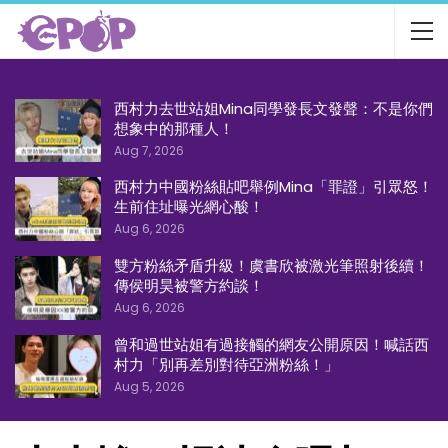
西村力去世站姐Mina同學發長文發聲：不是你們
想象中的那種人！
Aug 7, 2026
西村力中國粉絲貼吧舉例Mina「罪證」引眾怒！
生前住址曝光網心酸！
Aug 6, 2026
雙方粉絲矛盾升級！虞書欣被激光筆照射後續！
傳侯明昊被警方約談！
Aug 6, 2026
曾和過世站姐有過接觸的網友公開原因！喊話西
村力「別再差別對待亞洲粉絲！」
Aug 5, 2026