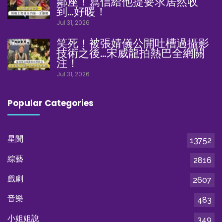
鄰座！寫信給他提要求居然收
到…好暖！
Jul 31, 2026
笑死！被張婧儀公開吐槽過攝影
技術之後…宋威龍拍熱巴全網關
注！
Jul 31, 2026
Popular Categories
星聞
13752
綜藝
2816
戲劇
2607
音樂
483
小姐姐說
349