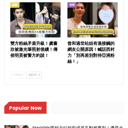
戲劇
星聞
雙方粉絲矛盾升級！虞書
曾和過世站姐有過接觸的
欣被激光筆照射後續！傳
網友公開原因！喊話西村
侯明昊被警方約談！
力「別再差別對待亞洲粉
絲！」
PREV
NEXT
Popular Now
ENHYPEN西村力站姐和成員互動被審判！遭受大