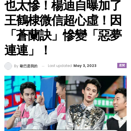
也太慘！楊迪自曝加了
王鶴棣微信超心虛！因
「蒼蘭訣」慘變「惡夢
連連」！
Last updated
May 3, 2023
星聞
By
歐巴是我的