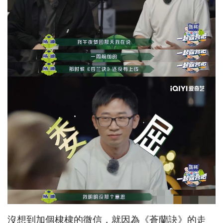
沒想到加個棣棣的微信，就因為《蒼蘭訣》的走