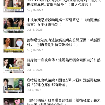
規模網暴後…直播自殺身亡！懶人包看起！
Aug 5, 2026
未成年殘忍虐殺狗媽媽一家引眾怒！《給阿嬤的
情書》女主慘遭抵制！
Jul 16, 2026
曾和過世站姐有過接觸的網友公開原因！喊話西
村力「別再差別對待亞洲粉絲！」
Aug 5, 2026
替身論一直被瘋傳！迪麗熱巴曬全素顏自拍引熱
議！
Jul 18, 2026
鹿晗疑似出軌後續！關曉彤和宋亞軒對話再被瘋
傳「我連心疼你都有時差」
Jul 7, 2026
《將門獨后》殺青曬合照後續！被指發孟子義未
修生圖…演員們紛紛刪帖！