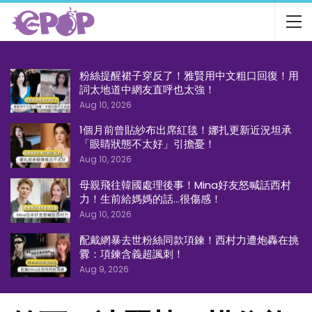
粉絲提醒裙子穿反了！雅賢用中文粗口回復！用
詞太地道中網友直呼也太強！
Aug 10, 2026
1個月前曾貼紗布出席紅毯！娜扎更新近況坦承
「眼睛狀態不太好」引擔憂！
Aug 10, 2026
母親飛往韓國處理後事！Mina好友怒喊話西村
力！生前給媽媽的話…很傷感！
Aug 10, 2026
配戴網暴去世粉絲同款項鍊！西村力遭炮轟在挑
釁：項鍊含義超諷刺！
Aug 9, 2026