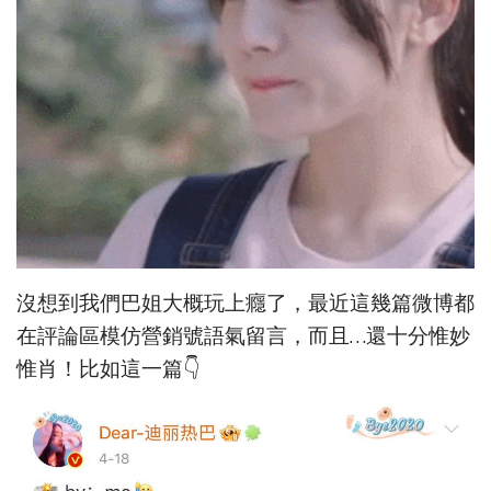
沒想到我們巴姐大概玩上癮了，最近這幾篇微博都
在評論區模仿營銷號語氣留言，而且…還十分惟妙
惟肖！比如這一篇👇