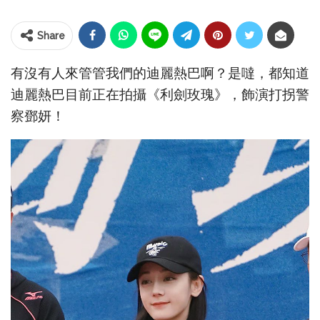
Share
有沒有人來管管我們的迪麗熱巴啊？是噠，都知道
迪麗熱巴目前正在拍攝《利劍玫瑰》，飾演打拐警
察鄧妍！