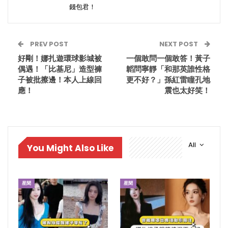
錢包君！
PREV POST
NEXT POST
好剛！娜扎遊環球影城被
一個敢問一個敢答！黃子
偶遇！「比基尼」造型褲
韜問寧靜「和那英誰性格
子被批擦邊！本人上線回
更不好？」孫紅雷瞳孔地
應！
震也太好笑！
All
You Might Also Like
星聞
星聞