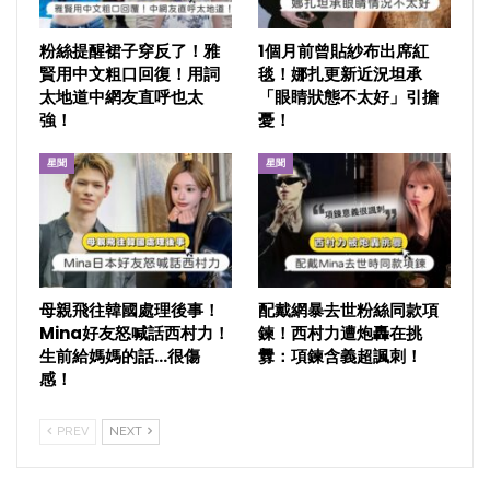
粉絲提醒裙子穿反了！雅
1個月前曾貼紗布出席紅
賢用中文粗口回復！用詞
毯！娜扎更新近況坦承
太地道中網友直呼也太
「眼睛狀態不太好」引擔
強！
憂！
星聞
星聞
母親飛往韓國處理後事！
配戴網暴去世粉絲同款項
Mina好友怒喊話西村力！
鍊！西村力遭炮轟在挑
生前給媽媽的話…很傷
釁：項鍊含義超諷刺！
感！
PREV
NEXT