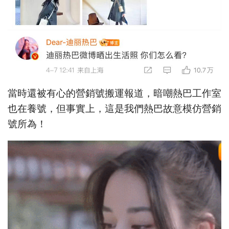
當時還被有心的營銷號搬運報道，暗嘲熱巴工作室
也在養號，但事實上，這是我們熱巴故意模仿營銷
號所為！