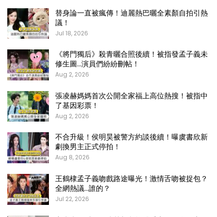
替身論一直被瘋傳！迪麗熱巴曬全素顏自拍引熱
議！
Jul 18, 2026
《將門獨后》殺青曬合照後續！被指發孟子義未
修生圖…演員們紛紛刪帖！
Aug 2, 2026
張凌赫媽媽首次公開全家福上高位熱搜！被指中
了基因彩票！
Aug 2, 2026
不合升級！侯明昊被警方約談後續！曝虞書欣新
劇換男主正式停拍！
Aug 8, 2026
王鶴棣孟子義吻戲路途曝光！激情舌吻被捉包？
全網熱議…誰的？
Jul 22, 2026