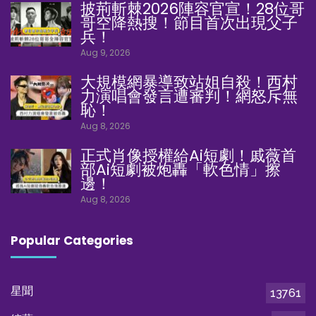
披荊斬棘2026陣容官宣！28位哥
哥空降熱搜！節目首次出現父子
兵！
Aug 9, 2026
大規模網暴導致站姐自殺！西村
力演唱會發言遭審判！網怒斥無
恥！
Aug 8, 2026
正式肖像授權給Ai短劇！戚薇首
部Ai短劇被炮轟「軟色情」擦
邊！
Aug 8, 2026
Popular Categories
星聞
13761