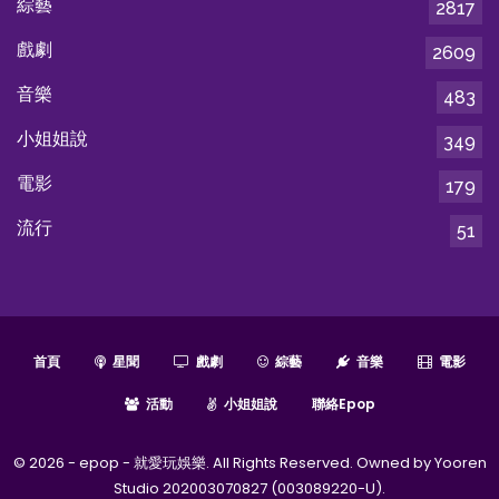
綜藝
2817
戲劇
2609
音樂
483
小姐姐說
349
電影
179
流行
51
首頁
星聞
戲劇
綜藝
音樂
電影
活動
小姐姐說
聯絡epop
© 2026 - epop - 就愛玩娛樂. All Rights Reserved. Owned by Yooren
Studio 202003070827 (003089220-U).