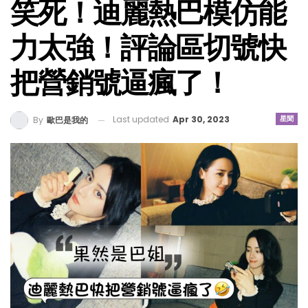
笑死！迪麗熱巴模仿能
力太強！評論區切號快
把營銷號逼瘋了！
Last updated
Apr 30, 2023
星聞
By
歐巴是我的