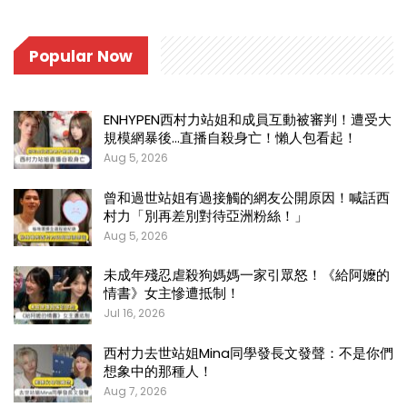
Popular Now
ENHYPEN西村力站姐和成員互動被審判！遭受大
規模網暴後…直播自殺身亡！懶人包看起！
Aug 5, 2026
曾和過世站姐有過接觸的網友公開原因！喊話西
村力「別再差別對待亞洲粉絲！」
Aug 5, 2026
未成年殘忍虐殺狗媽媽一家引眾怒！《給阿嬤的
情書》女主慘遭抵制！
Jul 16, 2026
西村力去世站姐Mina同學發長文發聲：不是你們
想象中的那種人！
Aug 7, 2026