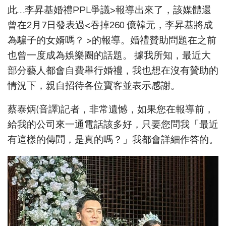
此…李昇基婚禮PPL爭議>報導出來了，該媒體還
曾在2月7日發表過<吞掉260 億韓元，李昇基將成
為騙子的女婿嗎？ >的報導。婚禮贊助問題在之前
也曾一度成為娛樂圈的話題。 據我所知，最近大
部分藝人都會自費舉行婚禮，我也想在沒有贊助的
情況下，親自招待各位寶客並表示感謝。
蔡泰炳(音譯)記者，非常遺憾，如果您在報導前，
給我的公司來一通電話該多好，只要您問我「最近
有這樣的傳聞，是真的嗎？」我都會詳細作答的。