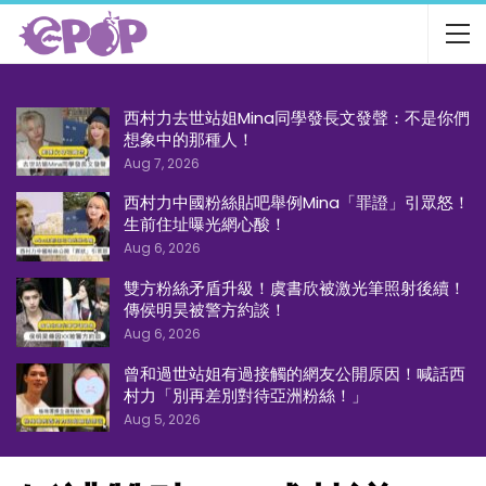
西村力去世站姐Mina同學發長文發聲：不是你們
想象中的那種人！
Aug 7, 2026
西村力中國粉絲貼吧舉例Mina「罪證」引眾怒！
生前住址曝光網心酸！
Aug 6, 2026
雙方粉絲矛盾升級！虞書欣被激光筆照射後續！
傳侯明昊被警方約談！
Aug 6, 2026
曾和過世站姐有過接觸的網友公開原因！喊話西
村力「別再差別對待亞洲粉絲！」
Aug 5, 2026