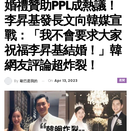
婚禮贊助PPL成熱議！
李昇基發長文向韓媒宣
戰：「我不會要求大家
祝福李昇基結婚！」韓
網友評論超炸裂！
On
Apr 13, 2023
星聞
By
歐巴是我的