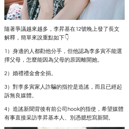
隨著爭議越來越多，李昇基在12號晚上發了長文
解釋，簡單來說重點如下👇
1）身邊的人都勸他分手，但他認為李多寅不能選
擇父母，怎麼能因為父母的原因離開她。
2）婚禮禮金會全捐。
3）對李多寅家人詐騙的指控是造謠，而且已經起
訴無良媒體。
4）造謠新聞背後有前公司hook的指使，希望媒體
有事直接采訪李昇基本人、別憑臆想寫新聞。