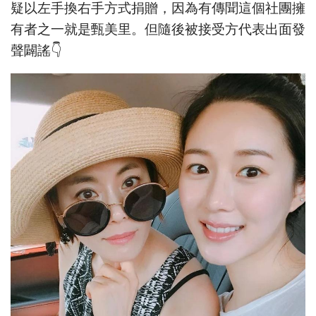
疑以左手換右手方式捐贈，因為有傳聞這個社團擁
有者之一就是甄美里。但隨後被接受方代表出面發
聲闢謠👇