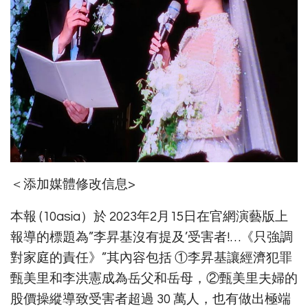
＜添加媒體修改信息>
本報 (10asia）於 2023年2月15日在官網演藝版上
報導的標題為”李昇基沒有提及’受害者!…《只強調
對家庭的責任》”其內容包括 ①李昇基讓經濟犯罪
甄美里和李洪憲成為岳父和岳母，②甄美里夫婦的
股價操縱導致受害者超過 30 萬人，也有做出極端