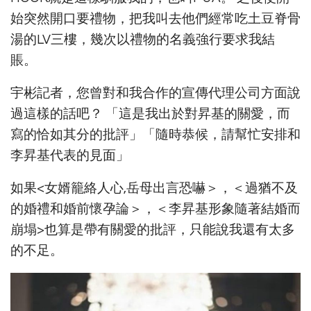
始突然開口要禮物，把我叫去他們經常吃土豆脊骨
湯的LV三樓，幾次以禮物的名義強行要求我結
賬。
宇彬記者，您曾對和我合作的宣傳代理公司方面說
過這樣的話吧？ 「這是我出於對昇基的關愛，而
寫的恰如其分的批評」「隨時恭候，請幫忙安排和
李昇基代表的見面」
如果<女婿籠絡人心,岳母出言恐嚇＞，＜過猶不及
的婚禮和婚前懷孕論＞，＜李昇基形象隨著結婚而
崩塌>也算是帶有關愛的批評，只能說我還有太多
的不足。