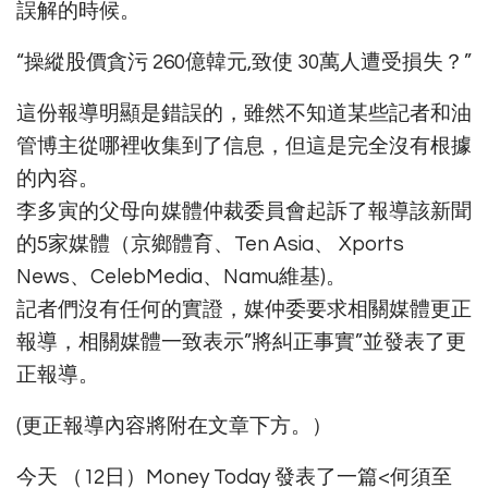
誤解的時候。
“操縱股價貪污 260億韓元,致使 30萬人遭受損失？”
這份報導明顯是錯誤的，雖然不知道某些記者和油
管博主從哪裡收集到了信息，但這是完全沒有根據
的內容。
李多寅的父母向媒體仲裁委員會起訴了報導該新聞
的5家媒體（京鄉體育、Ten Asia、 Xports
News、CelebMedia、Namu維基)。
記者們沒有任何的實證，媒仲委要求相關媒體更正
報導，相關媒體一致表示”將糾正事實”並發表了更
正報導。
(更正報導內容將附在文章下方。）
今天 （12日）Money Today 發表了一篇<何須至