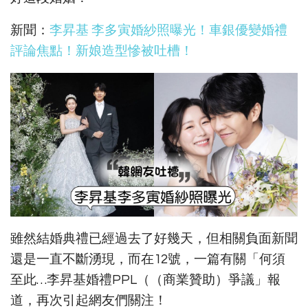
新聞：
李昇基 李多寅婚紗照曝光！車銀優變婚禮
評論焦點！新娘造型慘被吐槽！
雖然結婚典禮已經過去了好幾天，但相關負面新聞
還是一直不斷湧現，而在12號，一篇有關「何須
至此…李昇基婚禮PPL（（商業贊助）爭議」報
道，再次引起網友們關注！