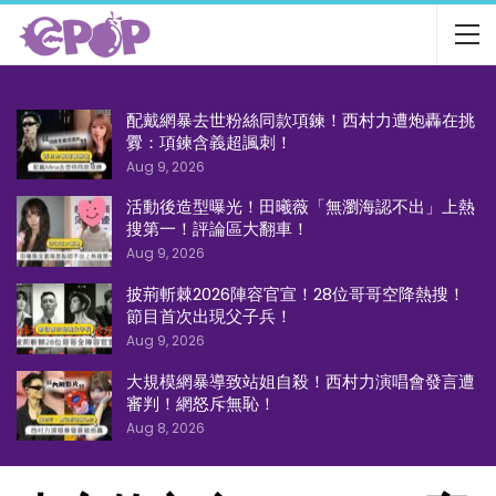
配戴網暴去世粉絲同款項鍊！西村力遭炮轟在挑
釁：項鍊含義超諷刺！
Aug 9, 2026
活動後造型曝光！田曦薇「無瀏海認不出」上熱
搜第一！評論區大翻車！
Aug 9, 2026
披荊斬棘2026陣容官宣！28位哥哥空降熱搜！
節目首次出現父子兵！
Aug 9, 2026
大規模網暴導致站姐自殺！西村力演唱會發言遭
審判！網怒斥無恥！
Aug 8, 2026