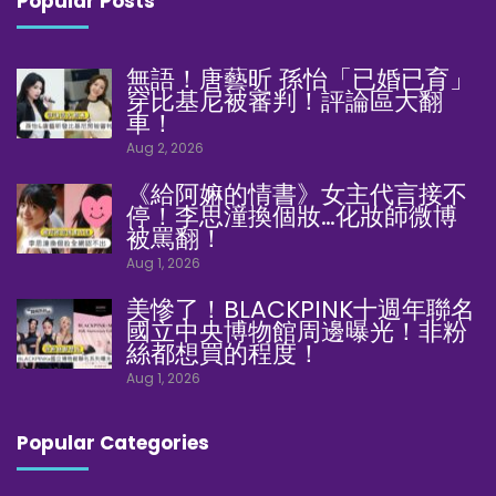
Popular Posts
無語！唐藝昕 孫怡「已婚已育」
穿比基尼被審判！評論區大翻
車！
Aug 2, 2026
《給阿嫲的情書》女主代言接不
停！李思潼換個妝…化妝師微博
被罵翻！
Aug 1, 2026
美慘了！BLACKPINK十週年聯名
國立中央博物館周邊曝光！非粉
絲都想買的程度！
Aug 1, 2026
Popular Categories