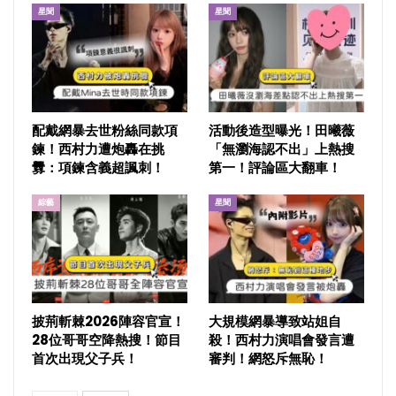
星聞
星聞
配戴網暴去世粉絲同款項
活動後造型曝光！田曦薇
鍊！西村力遭炮轟在挑
「無瀏海認不出」上熱搜
釁：項鍊含義超諷刺！
第一！評論區大翻車！
綜藝
星聞
披荊斬棘2026陣容官宣！
大規模網暴導致站姐自
28位哥哥空降熱搜！節目
殺！西村力演唱會發言遭
首次出現父子兵！
審判！網怒斥無恥！