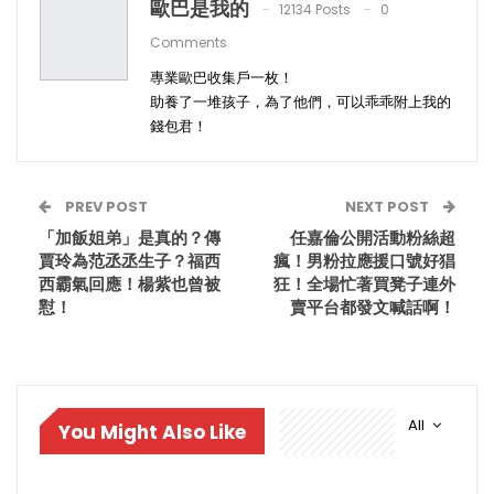
歐巴是我的
12134 Posts
0
Comments
專業歐巴收集戶一枚！
助養了一堆孩子，為了他們，可以乖乖附上我的
錢包君！
PREV POST
NEXT POST
「加飯姐弟」是真的？傳
任嘉倫公開活動粉絲超
賈玲為范丞丞生子？福西
瘋！男粉拉應援口號好猖
西霸氣回應！楊紫也曾被
狂！全場忙著買凳子連外
懟！
賣平台都發文喊話啊！
All
You Might Also Like