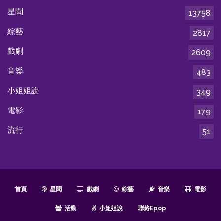
星聞
13758
綜藝
2817
戲劇
2609
音樂
483
小姐姐說
349
電影
179
流行
51
首頁
星聞
戲劇
綜藝
音樂
電影
活動
小姐姐說
聯絡epop