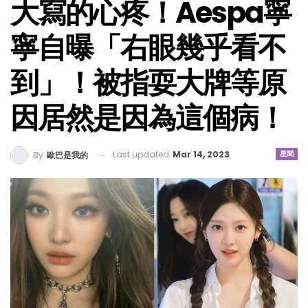
大寫的心疼！aespa寧
寧自曝「右眼幾乎看不
到」！被指耍大牌等原
因居然是因為這個病！
Last updated
Mar 14, 2023
星聞
By
歐巴是我的