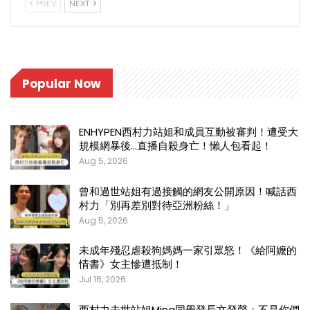
PREV
NEXT
Popular Now
ENHYPEN西村力站姐和成員互動被審判！遭受大
規模網暴後…直播自殺身亡！懶人包看起！
Aug 5, 2026
曾和過世站姐有過接觸的網友公開原因！喊話西
村力「別再差別對待亞洲粉絲！」
Aug 5, 2026
未成年殘忍虐殺狗媽媽一家引眾怒！《給阿嬤的
情書》女主慘遭抵制！
Jul 16, 2026
西村力去世站姐Mina同學發長文發聲：不是你們