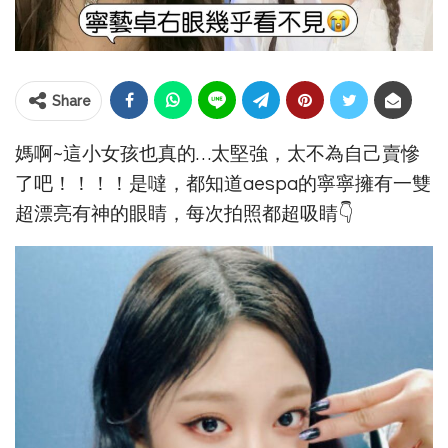
Share
媽啊~這小女孩也真的…太堅強，太不為自己賣慘
了吧！！！！是噠，都知道aespa的寧寧擁有一雙
超漂亮有神的眼睛，每次拍照都超吸睛👇