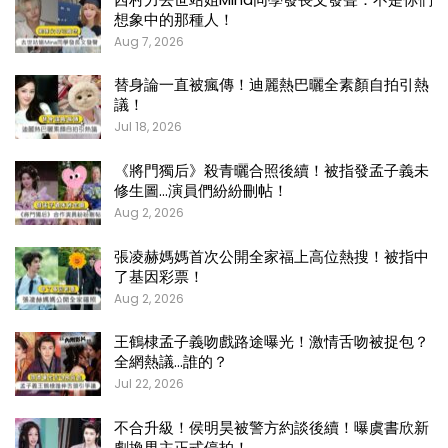
想象中的那種人！
Aug 7, 2026
替身論一直被瘋傳！迪麗熱巴曬全素顏自拍引熱
議！
Jul 18, 2026
《將門獨后》殺青曬合照後續！被指發孟子義未
修生圖…演員們紛紛刪帖！
Aug 2, 2026
張凌赫媽媽首次公開全家福上高位熱搜！被指中
了基因彩票！
Aug 2, 2026
王鶴棣孟子義吻戲路途曝光！激情舌吻被捉包？
全網熱議…誰的？
Jul 22, 2026
不合升級！侯明昊被警方約談後續！曝虞書欣新
劇換男主正式停拍！