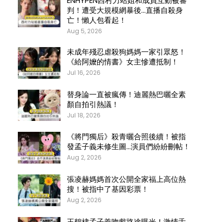
ENHYPEN西村力站姐和成員互動被審
判！遭受大規模網暴後…直播自殺身
亡！懶人包看起！
Aug 5, 2026
未成年殘忍虐殺狗媽媽一家引眾怒！
《給阿嬤的情書》女主慘遭抵制！
Jul 16, 2026
替身論一直被瘋傳！迪麗熱巴曬全素
顏自拍引熱議！
Jul 18, 2026
《將門獨后》殺青曬合照後續！被指
發孟子義未修生圖…演員們紛紛刪帖！
Aug 2, 2026
張凌赫媽媽首次公開全家福上高位熱
搜！被指中了基因彩票！
Aug 2, 2026
王鶴棣孟子義吻戲路途曝光！激情舌