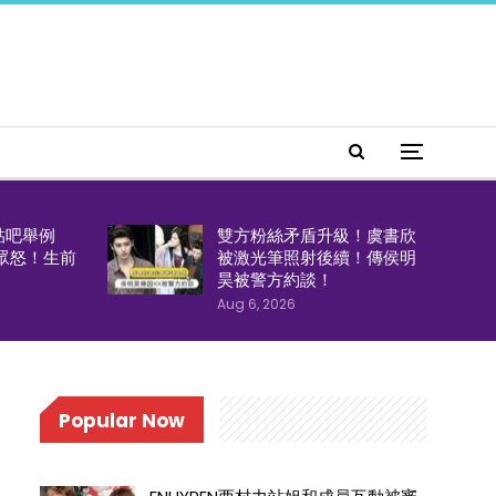
貼吧舉例
雙方粉絲矛盾升級！虞書欣
引眾怒！生前
被激光筆照射後續！傳侯明
！
昊被警方約談！
Aug 6, 2026
Popular Now