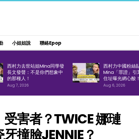
動
小姐姐說
聯絡epop
西村力去世站姐Mina同學發
西村力中國粉絲
長文發聲：不是你們想象中
Mina「罪證」
的那種人！
住址曝光網心酸
Aug 7, 2026
Aug 6, 2026
受害者？TWICE 娜璉
撞臉JENNIE？