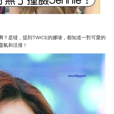
？是噠，提到TWICE的娜璉，都知道一對可愛的
靈氣和活潑！