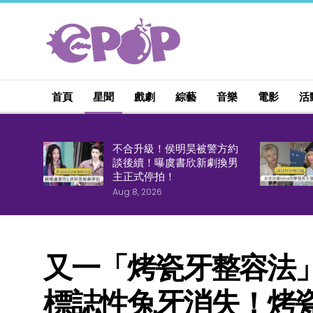
首頁
星聞
戲劇
綜藝
音樂
電影
活
不合升級！侯明昊被警方約
談後續！曝虞書欣新劇換男
主正式停拍！
Aug 8, 2026
又一「烤瓷牙整容法」
標誌性兔牙消失！烤瓷牙