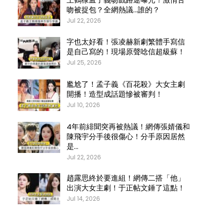
吻被捉包？全網熱議…誰的？
Jul 22, 2026
字也太好看！張凌赫新劇繁體手寫信
是自己寫的！現場原聲唸信超級蘇！
Jul 25, 2026
尷尬了！孟子義《百花殺》大女主劇
開播！造型成話題慘被審判！
Jul 10, 2026
4年前緋聞突再被熱議！網傳張婧儀和
陳飛宇分手後很傷心！分手原因居然
是…
Jul 22, 2026
趙露思終於要進組！網傳二搭「他」
出演大女主劇！于正帖文錘了這點！
Jul 14, 2026