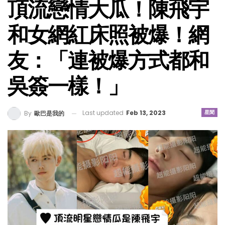
頂流戀情大瓜！陳飛宇
和女網紅床照被爆！網
友：「連被爆方式都和
吳簽一樣！」
Last updated
Feb 13, 2023
星聞
By
歐巴是我的