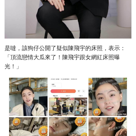
是噠，該狗仔公開了疑似陳飛宇的床照，表示：
「頂流戀情大瓜來了！陳飛宇跟女網紅床照曝
光！」