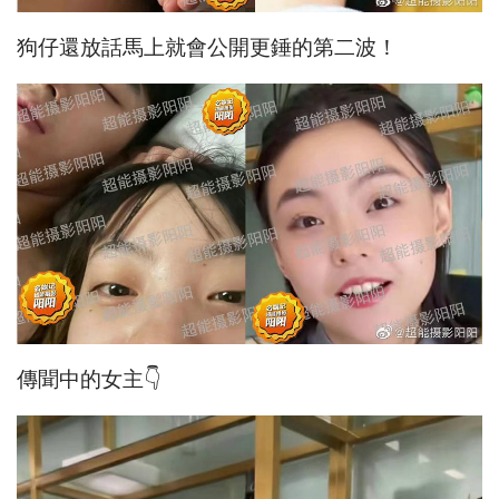
狗仔還放話馬上就會公開更錘的第二波！
傳聞中的女主👇