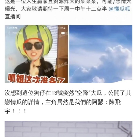
沒想到這位狗仔在13號突然“空降”大瓜，公開了其
戀情瓜的詳情，主角居然是我們的阿瑟：陳飛
宇！！！