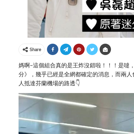
Share
媽啊~這個組合真的是王炸沒錯啦！！！是噠
分》，幾乎已經是全網都確定的消息，而兩人
人抵達芬蘭機場的路透👇