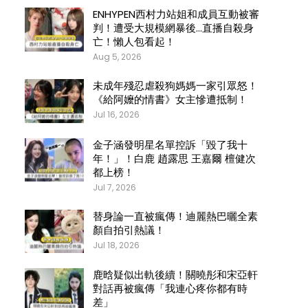
ENHYPEN西村力站姐和成員互動被審
判！遭受大規模網暴後…直播自殺身
亡！懶人包看起！
Aug 5, 2026
未成年殘忍虐殺狗媽媽一家引眾怒！
《給阿嬤的情書》女主慘遭抵制！
Jul 16, 2026
金子涵發明星名單控訴「毀了我十
年！」！白鹿 趙露思 王嘉爾 檀健次
都上榜！
Jul 7, 2026
替身論一直被瘋傳！迪麗熱巴曬全素
顏自拍引熱議！
Jul 18, 2026
鹿晗疑似出軌後續！關曉彤和宋亞軒
對話再被瘋傳「我連心疼你都有時
差」