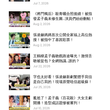
Jul 7, 2026
《將門獨后》殺青曬合照後續！被指
發孟子義未修生圖…演員們紛紛刪帖！
Aug 2, 2026
張凌赫媽媽首次公開全家福上高位熱
搜！被指中了基因彩票！
Aug 2, 2026
王鶴棣孟子義吻戲路途曝光！激情舌
吻被捉包？全網熱議…誰的？
Jul 22, 2026
字也太好看！張凌赫新劇繁體手寫信
是自己寫的！現場原聲唸信超級蘇！
Jul 25, 2026
尷尬了！孟子義《百花殺》大女主劇
開播！造型成話題慘被審判！
Jul 10, 2026