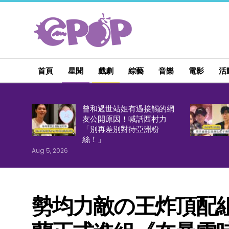
首頁
星聞
戲劇
綜藝
音樂
電影
活
曾和過世站姐有過接觸的網
友公開原因！喊話西村力
「別再差別對待亞洲粉
絲！」
Aug 5, 2026
勢均力敵の王炸頂配組