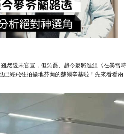
，雖然還未官宣，但吳磊、趙今麥將進組《在暴雪時
也已經飛往拍攝地芬蘭的赫爾辛基啦！先來看看兩