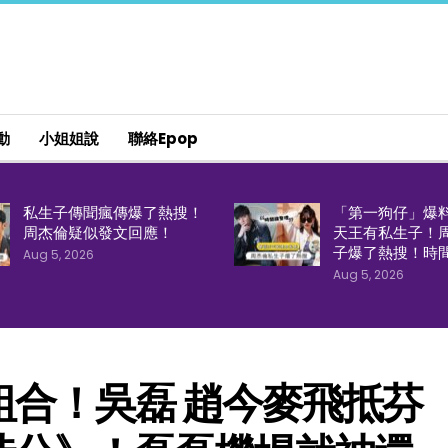
動
小姐姐說
聯絡epop
私生子傳聞瘋傳爆了熱搜！
「第一狗仔」爆
周杰倫疑似發文回應！
天王有私生子！
子爆了熱搜！時
Aug 5, 2026
Aug 5, 2026
合！吳磊 趙今麥飛抵芬