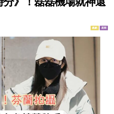
時分》！磊磊機場就神還
戲劇
星聞