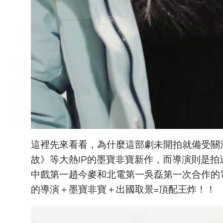
這裡先來看看，為什麼這部劇未開拍就備受關
故》等大熱IP的墨寶非寶新作，而導演則是
中戲第一趙今麥和北電第一吳磊第一次合作的
的導演＋墨寶非寶＋出國取景=頂配王炸！！