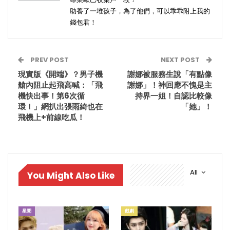
助養了一堆孩子，為了他們，可以乖乖附上我的
錢包君！
PREV POST
NEXT POST
現實版《開端》？男子機
謝娜被服務生說「有點像
艙內阻止起飛高喊：「飛
謝娜」！神回應不愧是主
機快出事！第6次循
持界一姐！自認比較像
環！」網扒出張雨綺也在
「她」！
飛機上+前線吃瓜！
All
You Might Also Like
星聞
戲劇