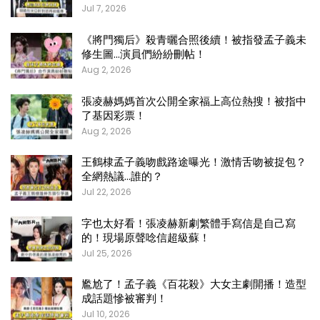
Jul 7, 2026
《將門獨后》殺青曬合照後續！被指發孟子義未
修生圖…演員們紛紛刪帖！
Aug 2, 2026
張凌赫媽媽首次公開全家福上高位熱搜！被指中
了基因彩票！
Aug 2, 2026
王鶴棣孟子義吻戲路途曝光！激情舌吻被捉包？
全網熱議…誰的？
Jul 22, 2026
字也太好看！張凌赫新劇繁體手寫信是自己寫
的！現場原聲唸信超級蘇！
Jul 25, 2026
尷尬了！孟子義《百花殺》大女主劇開播！造型
成話題慘被審判！
Jul 10, 2026