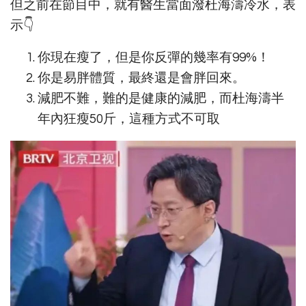
但之前在節目中，就有醫生當面潑杜海濤冷水，表
示👇
你現在瘦了，但是你反彈的幾率有99%！
你是易胖體質，最終還是會胖回來。
減肥不難，難的是健康的減肥，而杜海濤半
年內狂瘦50斤，這種方式不可取