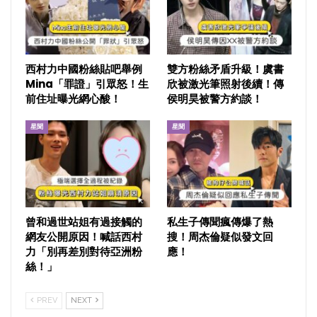
西村力中國粉絲貼吧舉例
雙方粉絲矛盾升級！虞書
Mina「罪證」引眾怒！生
欣被激光筆照射後續！傳
前住址曝光網心酸！
侯明昊被警方約談！
星聞
星聞
曾和過世站姐有過接觸的
私生子傳聞瘋傳爆了熱
網友公開原因！喊話西村
搜！周杰倫疑似發文回
力「別再差別對待亞洲粉
應！
絲！」
PREV
NEXT