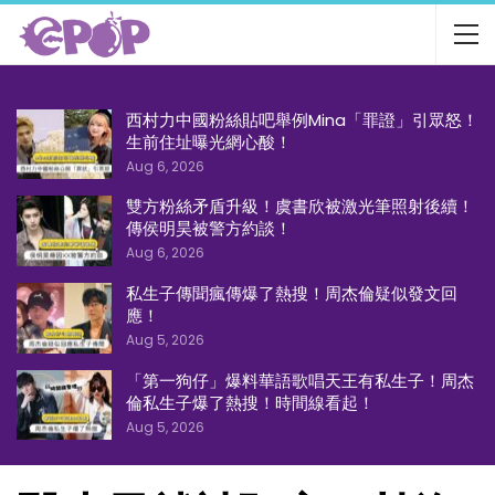
西村力中國粉絲貼吧舉例Mina「罪證」引眾怒！
生前住址曝光網心酸！
Aug 6, 2026
雙方粉絲矛盾升級！虞書欣被激光筆照射後續！
傳侯明昊被警方約談！
Aug 6, 2026
私生子傳聞瘋傳爆了熱搜！周杰倫疑似發文回
應！
Aug 5, 2026
「第一狗仔」爆料華語歌唱天王有私生子！周杰
倫私生子爆了熱搜！時間線看起！
Aug 5, 2026