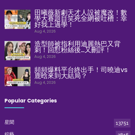
田曦薇新劇天才人設被魔改！數
學大賽題目笑死全網被吐槽：幸
好我上過學！
Aug 4, 2026
造型師被指利用迪麗熱巴又背
刺！回懟粉絲後…又刪評！
Aug 4, 2026
頻頻爆料平台終出手！司曉迪vs
鹿晗來到大結局？
Aug 4, 2026
Popular Categories
星聞
13751
綜藝