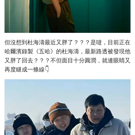
但沒想到杜海濤最近又胖了？？？是噠，目前正在
哈爾濱錄製《五哈》的杜海濤，最新路透被發現他
又胖了回去？？？不但面目十分圓潤，就連眼睛又
再度瞇成一條線👇