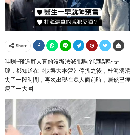
Share
哇咧~難道胖人真的沒辦法減肥嗎？嗚嗚嗚~是
噠，都知道在《快樂大本營》停播之後，杜海濤消
失了一段時間，再次出現在眾人面前時，居然已經
瘦了一大圈！