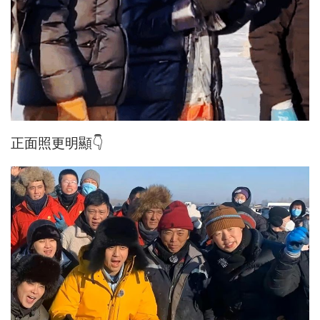
正面照更明顯👇