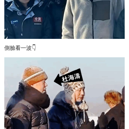
側臉看一波👇