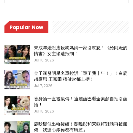
Popular Now
未成年殘忍虐殺狗媽媽一家引眾怒！《給阿嬤的
情書》女主慘遭抵制！
Jul 16, 2026
金子涵發明星名單控訴「毀了我十年！」！白鹿
趙露思 王嘉爾 檀健次都上榜！
Jul 7, 2026
替身論一直被瘋傳！迪麗熱巴曬全素顏自拍引熱
議！
Jul 18, 2026
鹿晗疑似出軌後續！關曉彤和宋亞軒對話再被瘋
傳「我連心疼你都有時差」