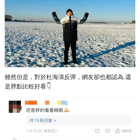
雖然但是，對於杜海濤反彈，網友卻也都認為..還
是胖點比較好看👇