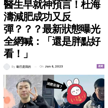
醫生早就神預言！杜海
濤減肥成功又反
彈？？？最新狀態曝光
全網喊：「還是胖點好
看！」
On
Jan 6, 2023
星聞
By
歐巴是我的