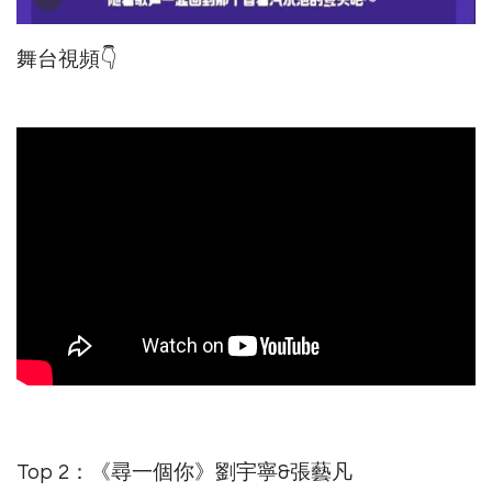
舞台視頻👇
Top 2：《尋一個你》劉宇寧&張藝凡