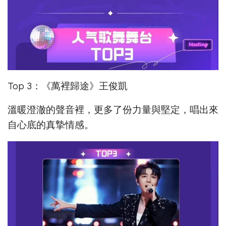
Top 3：《萬裡歸途》王俊凱
溫暖澄澈的聲音裡，更多了份力量與堅定，唱出來
自心底的真摯情感。