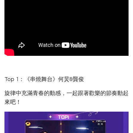
Top 1：《串燒舞台》何炅&龔俊
旋律中充滿青春的動感，一起跟著歡樂的節奏動起
來吧！