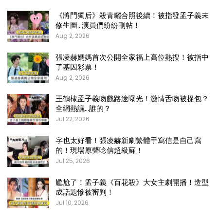
《將門獨后》殺青曬合照後續！被指發孟子義未
修生圖…演員們紛紛刪帖！
Aug 2, 2026
張凌赫媽媽首次公開全家福上高位熱搜！被指中
了基因彩票！
Aug 2, 2026
王鶴棣孟子義吻戲路途曝光！激情舌吻被捉包？
全網熱議…誰的？
Jul 22, 2026
字也太好看！張凌赫新劇繁體手寫信是自己寫
的！現場原聲唸信超級蘇！
Jul 25, 2026
尷尬了！孟子義《百花殺》大女主劇開播！造型
成話題慘被審判！
Jul 10, 2026