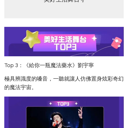
Top 3：《給你一瓶魔法藥水》劉宇寧
極具辨識度的嗓音，一聽就讓人仿佛置身炫彩奇幻
的魔法宇宙。