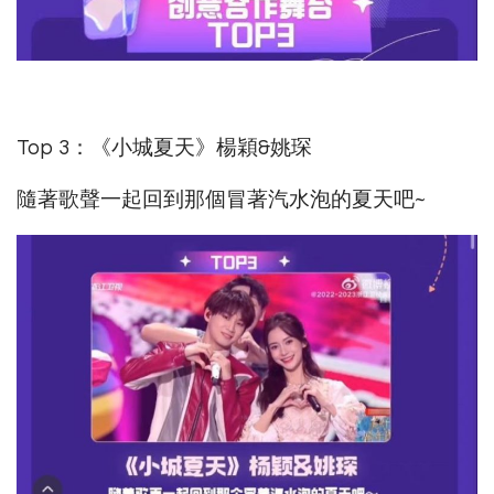
Top 3：《小城夏天》楊穎&姚琛
隨著歌聲一起回到那個冒著汽水泡的夏天吧~