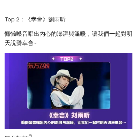
Top 2：《幸會》劉雨昕
慵懶嗓音唱出內心的澎湃與溫暖，讓我們一起對明
天說聲幸會~