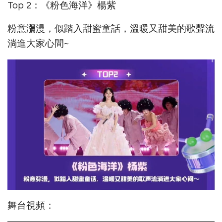
Top 2：《粉色海洋》楊紫
粉意瀰漫，似踏入甜蜜童話，溫暖又甜美的歌聲流
淌進大家心間~
舞台視頻：