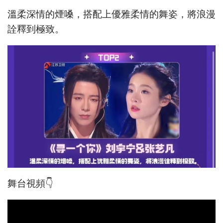
溫柔深情的煙嗓，搭配上優雅柔情的舞姿，將浪漫
詮釋到極致。
舞台視頻👇