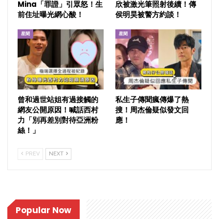
Mina「罪證」引眾怒！生
欣被激光筆照射後續！傳
前住址曝光網心酸！
侯明昊被警方約談！
星聞
星聞
曾和過世站姐有過接觸的
私生子傳聞瘋傳爆了熱
網友公開原因！喊話西村
搜！周杰倫疑似發文回
力「別再差別對待亞洲粉
應！
絲！」
PREV
NEXT
Popular Now