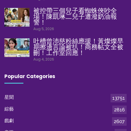
被控帶三個兒子看蜘蛛俠吵全
場！陳凱琳二兒子遭潑奶油報
警！
Aug 5, 2026
吐槽曾沛慈粉絲應援！黃燦燦早
期擦邊言論被扒！商務帖文全被
刪！工作室回應！
Aug 4, 2026
Popular Categories
星聞
13751
綜藝
2816
戲劇
2607