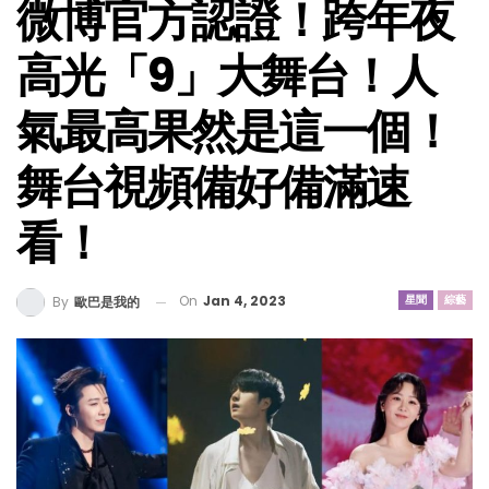
微博官方認證！跨年夜
高光「9」大舞台！人
氣最高果然是這一個！
舞台視頻備好備滿速
看！
On
Jan 4, 2023
星聞
綜藝
By
歐巴是我的