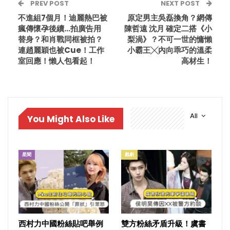
PREV POST
NEXT POST
不進組7個月！迪麗熱巴被
原定男主吳磊換角？網傳
瘋傳懷孕後續…拍廣告用
陳哲遠 沈月 確定二搭《小
替身？和肖戰同框被拍？
梨渦》？不可一世的慵懶
連趙麗穎也被Cue！工作
小霸王╳內向乖巧的溫柔
室回應！懶人包看起！
高材生！
All
You Might Also Like
星聞
戲劇
西村力中國粉絲貼吧舉例
雙方粉絲矛盾升級！虞書