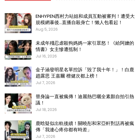
ENHYPEN西村力站姐和成員互動被審判！遭受大
規模網暴後…直播自殺身亡！懶人包看起！
Aug 5, 2026
未成年殘忍虐殺狗媽媽一家引眾怒！《給阿嬤的
情書》女主慘遭抵制！
Jul 16, 2026
金子涵發明星名單控訴「毀了我十年！」！白鹿
趙露思 王嘉爾 檀健次都上榜！
Jul 7, 2026
替身論一直被瘋傳！迪麗熱巴曬全素顏自拍引熱
議！
Jul 18, 2026
鹿晗疑似出軌後續！關曉彤和宋亞軒對話再被瘋
傳「我連心疼你都有時差」
Jul 7, 2026