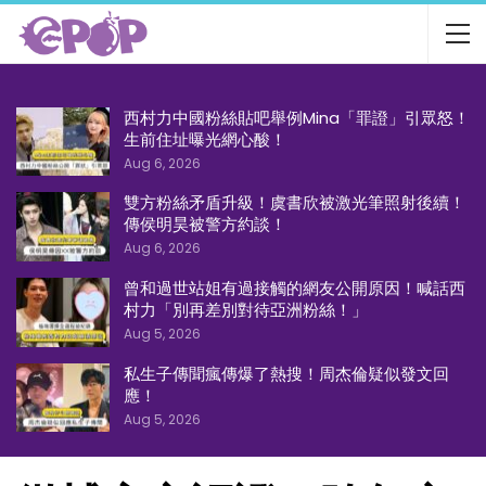
西村力中國粉絲貼吧舉例Mina「罪證」引眾怒！
生前住址曝光網心酸！
Aug 6, 2026
雙方粉絲矛盾升級！虞書欣被激光筆照射後續！
傳侯明昊被警方約談！
Aug 6, 2026
曾和過世站姐有過接觸的網友公開原因！喊話西
村力「別再差別對待亞洲粉絲！」
Aug 5, 2026
私生子傳聞瘋傳爆了熱搜！周杰倫疑似發文回
應！
Aug 5, 2026