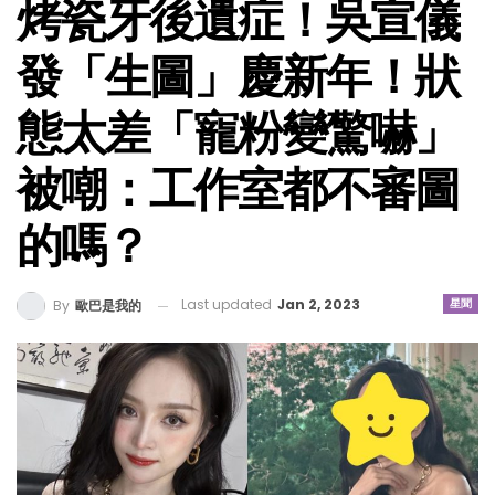
烤瓷牙後遺症！吳宣儀
發「生圖」慶新年！狀
態太差「寵粉變驚嚇」
被嘲：工作室都不審圖
的嗎？
Last updated
Jan 2, 2023
星聞
By
歐巴是我的