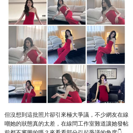
但沒想到這批照片卻引來極大爭議，不少網友在線
嘲她的狀態真的太差，在線問工作室難道讓她發帖
前都不審圖的嗎？來看看部分引起爭議的角度👇