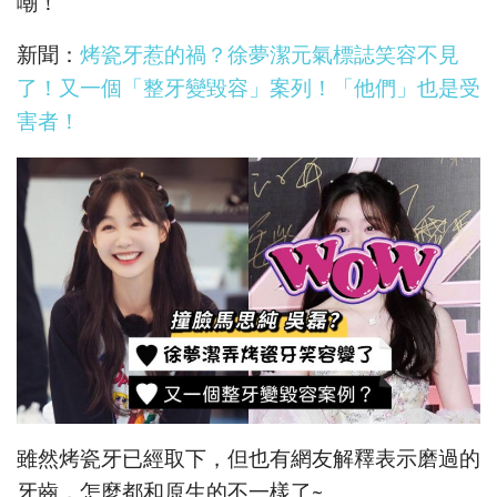
嘲！
新聞：
烤瓷牙惹的禍？徐夢潔元氣標誌笑容不見
了！又一個「整牙變毀容」案列！「他們」也是受
害者！
雖然烤瓷牙已經取下，但也有網友解釋表示磨過的
牙齒，怎麼都和原生的不一樣了~