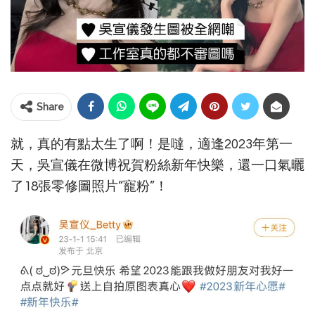
Share
就，真的有點太生了啊！是噠，適逢2023年第一
天，吳宣儀在微博祝賀粉絲新年快樂，還一口氣曬
了18張零修圖照片“寵粉”！