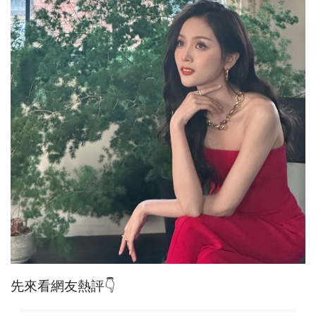
先來看網友熱評👇