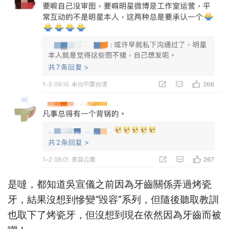
是噠，都知道吳宣儀之前因為牙齒關係弄過烤瓷
牙，結果沒想到慘變“毀容”系列，但隨後聽取教訓
也取下了烤瓷牙，但沒想到現在依然因為牙齒而被