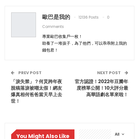
歐巴是我的
12136 Posts
0
Comments
專業歐巴收集戶一枚！
助養了一堆孩子，為了他們，可以乖乖附上我的
錢包君！
PREV POST
NEXT POST
「淚失禁」？何炅跨年夜
官方認證！2022年豆瓣年
脫稿落淚被嘲太假！網友
度榜單公開！10大評分最
爆真相何爸爸當天早上去
高華語劇名單來啦！
世！
All
You Might Also Like