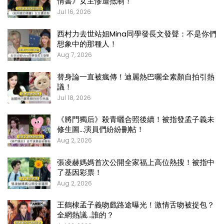
情書》女主慘遭抵制！
Jul 16, 2026
西村力去世站姐Mina同學發長文發聲：不是你們
想象中的那種人！
Aug 7, 2026
替身論一直被瘋傳！迪麗熱巴曬全素顏自拍引熱
議！
Jul 18, 2026
《將門獨后》殺青曬合照後續！被指發孟子義未
修生圖…演員們紛紛刪帖！
Aug 2, 2026
張凌赫媽媽首次公開全家福上高位熱搜！被指中
了基因彩票！
Aug 2, 2026
王鶴棣孟子義吻戲路途曝光！激情舌吻被捉包？
全網熱議…誰的？