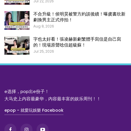
Jul 22, 2026
不合升級！侯明昊被警方約談後續！曝虞書欣新
劇換男主正式停拍！
Aug 8, 2026
字也太好看！張凌赫新劇繁體手寫信是自己寫
的！現場原聲唸信超級蘇！
Jul 25, 2026
e选择，pop出e份子！
大马史上内容最豪华，内容最丰富的娱乐周刊！！
epop - 就愛玩娛樂 Facebook