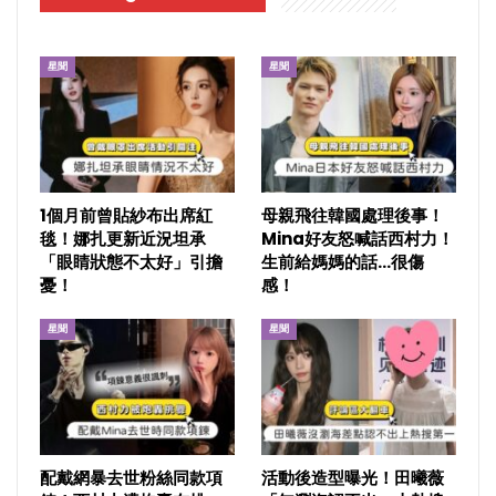
星聞
星聞
1個月前曾貼紗布出席紅
母親飛往韓國處理後事！
毯！娜扎更新近況坦承
Mina好友怒喊話西村力！
「眼睛狀態不太好」引擔
生前給媽媽的話…很傷
憂！
感！
星聞
星聞
配戴網暴去世粉絲同款項
活動後造型曝光！田曦薇