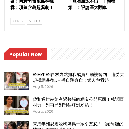
鍊！西村力遭炮轟在挑
「無瀏海認不出」上熱搜
釁：項鍊含義超諷刺！
第一！評論區大翻車！
PREV
NEXT
Popular Now
ENHYPEN西村力站姐和成員互動被審判！遭受大
規模網暴後…直播自殺身亡！懶人包看起！
Aug 5, 2026
曾和過世站姐有過接觸的網友公開原因！喊話西
村力「別再差別對待亞洲粉絲！」
Aug 5, 2026
未成年殘忍虐殺狗媽媽一家引眾怒！《給阿嬤的