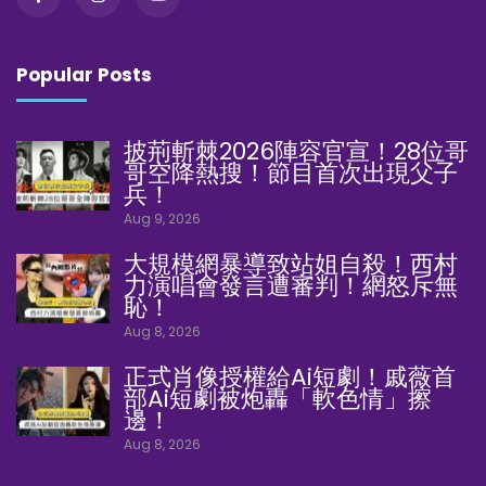
Popular Posts
披荊斬棘2026陣容官宣！28位哥
哥空降熱搜！節目首次出現父子
兵！
Aug 9, 2026
大規模網暴導致站姐自殺！西村
力演唱會發言遭審判！網怒斥無
恥！
Aug 8, 2026
正式肖像授權給Ai短劇！戚薇首
部Ai短劇被炮轟「軟色情」擦
邊！
Aug 8, 2026