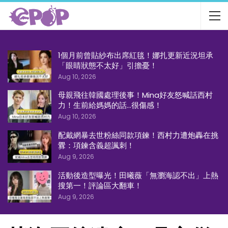
1個月前曾貼紗布出席紅毯！娜扎更新近況坦承
「眼睛狀態不太好」引擔憂！
Aug 10, 2026
母親飛往韓國處理後事！Mina好友怒喊話西村
力！生前給媽媽的話…很傷感！
Aug 10, 2026
配戴網暴去世粉絲同款項鍊！西村力遭炮轟在挑
釁：項鍊含義超諷刺！
Aug 9, 2026
活動後造型曝光！田曦薇「無瀏海認不出」上熱
搜第一！評論區大翻車！
Aug 9, 2026