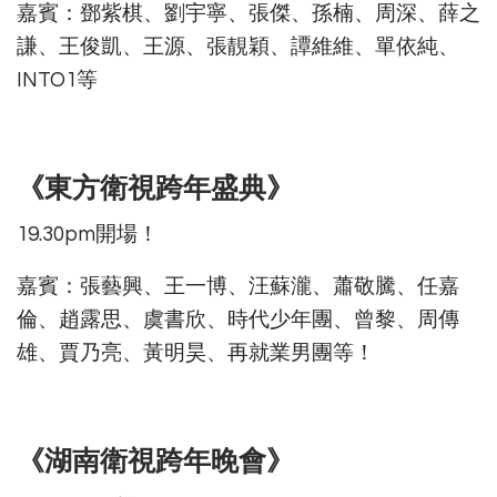
嘉賓：鄧紫棋、劉宇寧、張傑、孫楠、周深、薛之
謙、王俊凱、王源、張靚穎、譚維維、單依純、
INTO1等
《東方衛視跨年盛典》
19.30pm開場！
嘉賓：張藝興、王一博、汪蘇瀧、蕭敬騰、任嘉
倫、趙露思、虞書欣、時代少年團、曾黎、周傳
雄、賈乃亮、黃明昊、再就業男團等！
《湖南衛視跨年晚會》