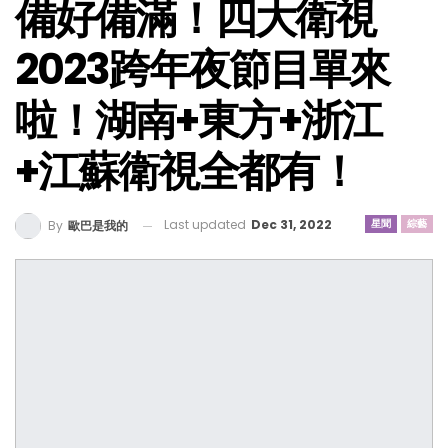
備好備滿！四大衛視
2023跨年夜節目單來
啦！湖南+東方+浙江
+江蘇衛視全都有！
Last updated
Dec 31, 2022
星聞
綜藝
By
歐巴是我的