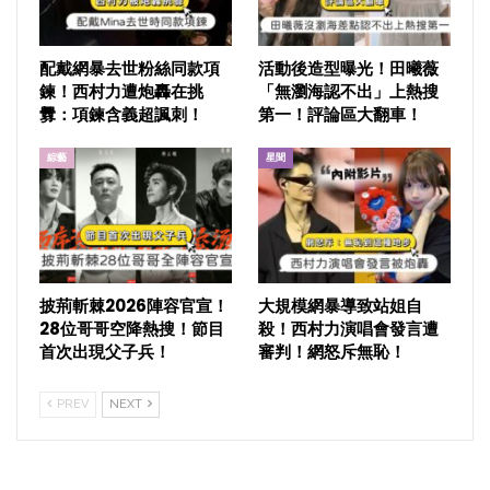
配戴網暴去世粉絲同款項
活動後造型曝光！田曦薇
鍊！西村力遭炮轟在挑
「無瀏海認不出」上熱搜
釁：項鍊含義超諷刺！
第一！評論區大翻車！
綜藝
星聞
披荊斬棘2026陣容官宣！
大規模網暴導致站姐自
28位哥哥空降熱搜！節目
殺！西村力演唱會發言遭
首次出現父子兵！
審判！網怒斥無恥！
PREV
NEXT