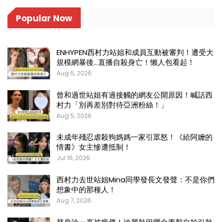
Popular Now
ENHYPEN西村力站姐和成員互動被審判！遭受大
規模網暴後…直播自殺身亡！懶人包看起！
Aug 5, 2026
曾和過世站姐有過接觸的網友公開原因！喊話西
村力「別再差別對待亞洲粉絲！」
Aug 5, 2026
未成年殘忍虐殺狗媽媽一家引眾怒！《給阿嬤的
情書》女主慘遭抵制！
Jul 16, 2026
西村力去世站姐Mina同學發長文發聲：不是你們
想象中的那種人！
Aug 7, 2026