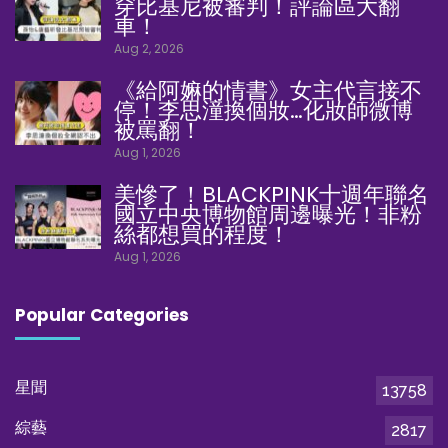
穿比基尼被審判！評論區大翻
車！
Aug 2, 2026
《給阿嫲的情書》女主代言接不
停！李思潼換個妝…化妝師微博
被罵翻！
Aug 1, 2026
美慘了！BLACKPINK十週年聯名
國立中央博物館周邊曝光！非粉
絲都想買的程度！
Aug 1, 2026
Popular Categories
星聞
13758
綜藝
2817