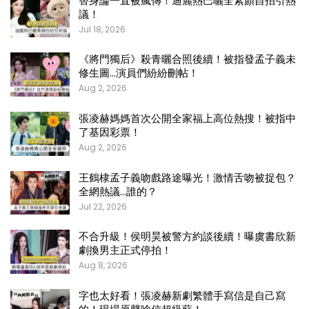
替身論一直被瘋傳！迪麗熱巴曬全素顏自拍引熱
議！
Jul 18, 2026
《將門獨后》殺青曬合照後續！被指發孟子義未
修生圖…演員們紛紛刪帖！
Aug 2, 2026
張凌赫媽媽首次公開全家福上高位熱搜！被指中
了基因彩票！
Aug 2, 2026
王鶴棣孟子義吻戲路途曝光！激情舌吻被捉包？
全網熱議…誰的？
Jul 22, 2026
不合升級！侯明昊被警方約談後續！曝虞書欣新
劇換男主正式停拍！
Aug 8, 2026
字也太好看！張凌赫新劇繁體手寫信是自己寫