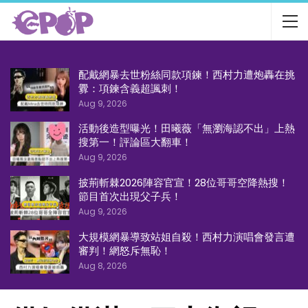
配戴網暴去世粉絲同款項鍊！西村力遭炮轟在挑
釁：項鍊含義超諷刺！
Aug 9, 2026
活動後造型曝光！田曦薇「無瀏海認不出」上熱
搜第一！評論區大翻車！
Aug 9, 2026
披荊斬棘2026陣容官宣！28位哥哥空降熱搜！
節目首次出現父子兵！
Aug 9, 2026
大規模網暴導致站姐自殺！西村力演唱會發言遭
審判！網怒斥無恥！
Aug 8, 2026