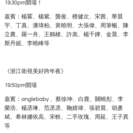
19.30pm開場！
嘉賓：楊冪、楊紫、龔俊、檀健次、宋茜、華晨
宇、丁真、潘瑋柏、黃曉明、大張偉、周筆暢、陳
立農、羅一舟、王鶴棣、許嵩、楊千嬅、金晨、李
斯丹妮、李曉峰等
《浙江衛視美好跨年夜》
19.50pm開場
嘉賓：anglebaby 、蔡徐坤、白鹿、關曉彤、李
榮浩、楊丞琳、范丞丞、鞠婧禕、張碧晨、胡彥
斌、希林娜依高、宋軼、二手玫瑰、周延、王子異
等