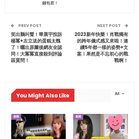
錢包君！
PREV POST
NEXT POST
笑出鵝叫聲！華晨宇投訴
2023新年快樂！肖戰獨有
楊冪+左立送的蛋糕太醜
的跨年儀式感又來啦！連
了！曬出原圖後網友全認
續5年都一樣的姿勢+文
同！大冪冪直接殺到評論
案！果然是不忘初心的戰
區質問！
戰啊！
All
You Might Also Like
星聞
星聞