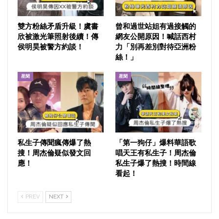
雙方粉絲矛盾升級！虞書
曾和過世站姐有過接觸的
欣被激光筆照射後續！傳
網友公開原因！喊話西村
侯明昊被警方約談！
力「別再差別對待亞洲粉
絲！」
星聞
星聞
私生子傳聞瘋傳爆了熱
「第一狗仔」爆料華語歌
搜！周杰倫疑似發文回
唱天王有私生子！周杰倫
應！
私生子爆了熱搜！時間線
看起！
PREV
NEXT