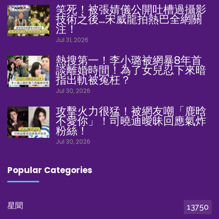
笑死！被張婧儀公開吐槽過攝影
技術之後…宋威龍拍熱巴全網關
注！
Jul 31, 2026
熱搜第一！李小璐被網暴8年首
談離婚時間！為了女兒忍下來暗
指出軌被冤枉？
Jul 30, 2026
攻擊火力很猛！被網友嘲「鹿晗
不愛你」！司曉迪曖昧回應氣炸
粉絲！
Jul 30, 2026
Popular Categories
星聞
13750