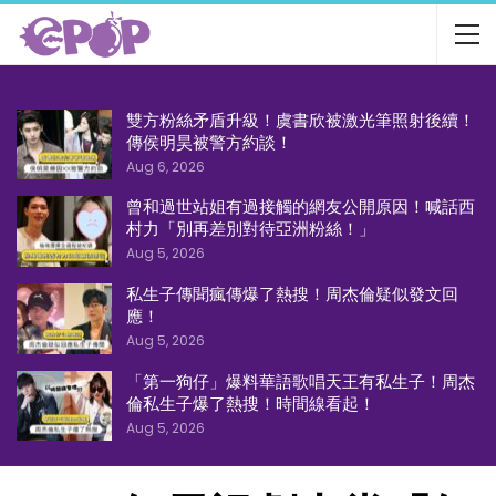
雙方粉絲矛盾升級！虞書欣被激光筆照射後續！
傳侯明昊被警方約談！
Aug 6, 2026
曾和過世站姐有過接觸的網友公開原因！喊話西
村力「別再差別對待亞洲粉絲！」
Aug 5, 2026
私生子傳聞瘋傳爆了熱搜！周杰倫疑似發文回
應！
Aug 5, 2026
「第一狗仔」爆料華語歌唱天王有私生子！周杰
倫私生子爆了熱搜！時間線看起！
Aug 5, 2026