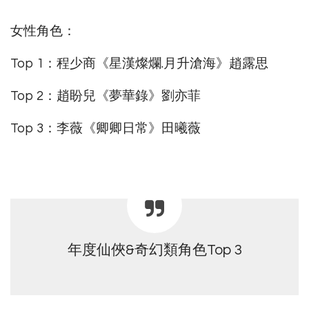
女性角色：
Top 1：程少商《星漢燦爛.月升滄海》趙露思
Top 2：趙盼兒《夢華錄》劉亦菲
Top 3：李薇《卿卿日常》田曦薇
年度仙俠&奇幻類角色Top 3