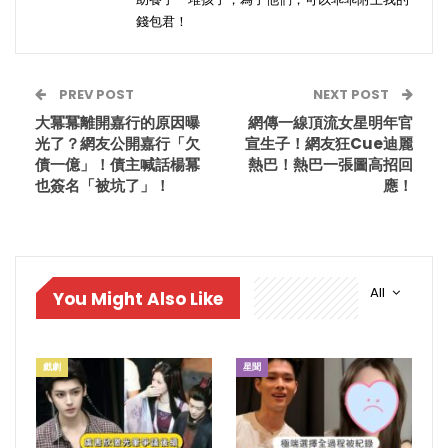
錢包君！
PREV POST
NEXT POST
大冪冪離開嘉行的原因曝
網傳一線頂流女星明年官
光了？網友公開嘉行「欠
宣生子！網友狂Cue迪麗
債一億」！債主喊話楊冪
熱巴！熱巴一張圖高招回
也簽名「被坑了」！
應！
All
You Might Also Like
戲劇
星聞