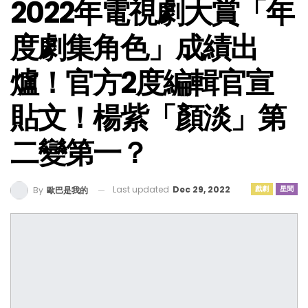
2022年電視劇大賞「年
度劇集角色」成績出
爐！官方2度編輯官宣
貼文！楊紫「顏淡」第
二變第一？
Last updated
Dec 29, 2022
戲劇
星聞
By
歐巴是我的