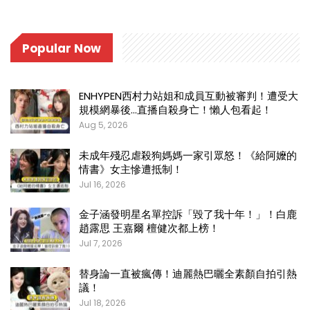
Popular Now
ENHYPEN西村力站姐和成員互動被審判！遭受大
規模網暴後…直播自殺身亡！懶人包看起！
Aug 5, 2026
未成年殘忍虐殺狗媽媽一家引眾怒！《給阿嬤的
情書》女主慘遭抵制！
Jul 16, 2026
金子涵發明星名單控訴「毀了我十年！」！白鹿
趙露思 王嘉爾 檀健次都上榜！
Jul 7, 2026
替身論一直被瘋傳！迪麗熱巴曬全素顏自拍引熱
議！
Jul 18, 2026