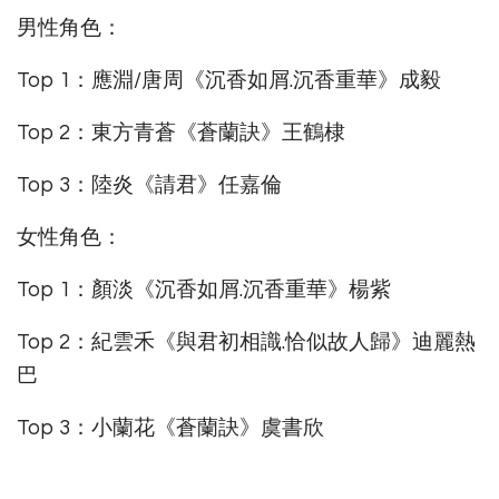
男性角色：
Top 1：應淵/唐周《沉香如屑.沉香重華》成毅
Top 2：東方青蒼《蒼蘭訣》王鶴棣
Top 3：陸炎《請君》任嘉倫
女性角色：
Top 1：顏淡《沉香如屑.沉香重華》楊紫
Top 2：紀雲禾《與君初相識.恰似故人歸》迪麗熱
巴
Top 3：小蘭花《蒼蘭訣》虞書欣