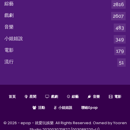
綜藝
2816
戲劇
2607
音樂
483
小姐姐說
349
電影
179
流行
51
首頁
星聞
戲劇
綜藝
音樂
電影
活動
小姐姐說
聯絡epop
© 2026 - epop - 就愛玩娛樂. All Rights Reserved. Owned by Yooren
Studio 202003070827 (003089220-U).