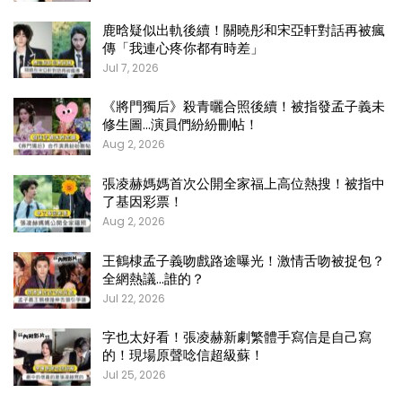
鹿晗疑似出軌後續！關曉彤和宋亞軒對話再被瘋
傳「我連心疼你都有時差」
Jul 7, 2026
《將門獨后》殺青曬合照後續！被指發孟子義未
修生圖…演員們紛紛刪帖！
Aug 2, 2026
張凌赫媽媽首次公開全家福上高位熱搜！被指中
了基因彩票！
Aug 2, 2026
王鶴棣孟子義吻戲路途曝光！激情舌吻被捉包？
全網熱議…誰的？
Jul 22, 2026
字也太好看！張凌赫新劇繁體手寫信是自己寫
的！現場原聲唸信超級蘇！
Jul 25, 2026