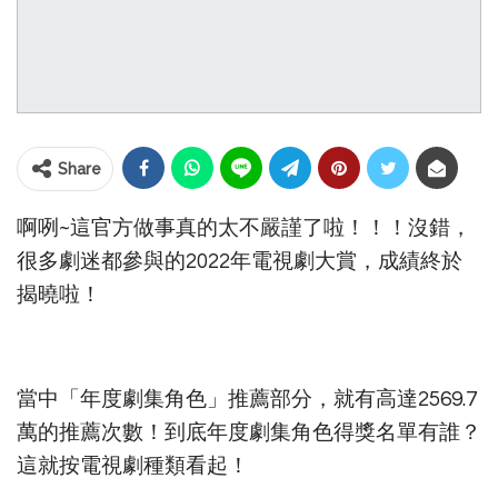
Share
啊咧~這官方做事真的太不嚴謹了啦！！！沒錯，
很多劇迷都參與的2022年電視劇大賞，成績終於
揭曉啦！
當中「年度劇集角色」推薦部分，就有高達2569.7
萬的推薦次數！到底年度劇集角色得獎名單有誰？
這就按電視劇種類看起！