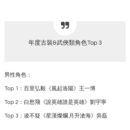
年度古裝&武俠類角色Top 3
男性角色：
Top 1：百里弘毅《風起洛陽》王一博
Top 2：白愁飛《說英雄誰是英雄》劉宇寧
Top 3：凌不疑《星漢燦爛.月升滄海》吳磊