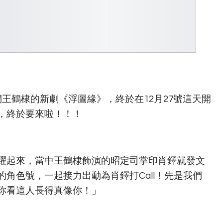
王鶴棣的新劇《浮圖緣》，終於在12月27號這天開
，終於要來啦！！！
躍起來，當中王鶴棣飾演的昭定司掌印肖鐸就發文
角色號，一起接力出動為肖鐸打Call！先是我們
你看這人長得真像你！」