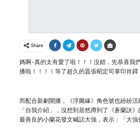
Share
媽啊~真的太有愛了啦！！！沒錯，先恭喜我們
播啦！！！！等了超久的囂張昭定司掌印肖鐸
而配合新劇開播，《浮圖緣》角色號也紛紛活
「自我介紹」，沒想到居然蹲到了《蒼蘭訣》的
最善良的小蘭花發文喊話大強，表示：「大強