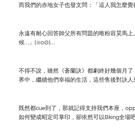
而我們的赤地女子也發文問：「這人我怎麼覺
永遠有耐心回答師父所有問題的唯粉容昊馬上
候…」(⊙o⊙)…
不得不說，雖然《蒼蘭訣》都劇終好幾個月了
界中，繼續他們幸福的生活，這些售後對訣人
既然都cue到了，那就記得支持我們本座，o
如何變成昭定司掌印，卻依然可以Bking全場