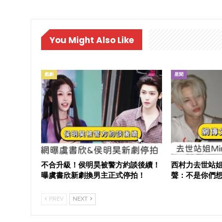
You Might Also Like
戲劇
星聞
不合升級！侯明昊被警方約談後續！
西村力去世站姐
曝虞書欣新劇換男主正式停拍！
聲：不是你們
PREV
NEXT