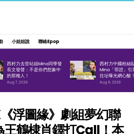
動
小姐姐說
聯絡epop
西村力去世站姐Mina同學發
西村力中國粉絲
長文發聲：不是你們想象中
Mina「罪證」
的那種人！
住址曝光網心酸
Aug 7, 2026
Aug 6, 2026
x《浮圖緣》劇組夢幻聯
王鶴棣肖鐸打Call！本