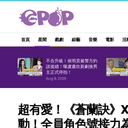
首頁
星聞
戲劇
綜藝
音樂
電影
活
不合升級！侯明昊被警方約
談後續！曝虞書欣新劇換男
主正式停拍！
Aug 8, 2026
超有愛！《蒼蘭訣》
動！全員角色號接力為