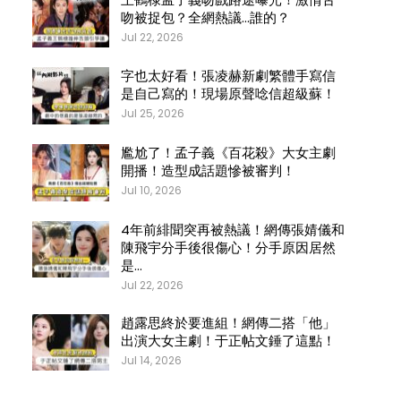
吻被捉包？全網熱議…誰的？
Jul 22, 2026
字也太好看！張凌赫新劇繁體手寫信
是自己寫的！現場原聲唸信超級蘇！
Jul 25, 2026
尷尬了！孟子義《百花殺》大女主劇
開播！造型成話題慘被審判！
Jul 10, 2026
4年前緋聞突再被熱議！網傳張婧儀和
陳飛宇分手後很傷心！分手原因居然
是…
Jul 22, 2026
趙露思終於要進組！網傳二搭「他」
出演大女主劇！于正帖文錘了這點！
Jul 14, 2026