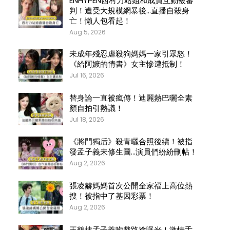
ENHYPEN西村力站姐和成員互動被審
判！遭受大規模網暴後…直播自殺身
亡！懶人包看起！
Aug 5, 2026
未成年殘忍虐殺狗媽媽一家引眾怒！
《給阿嬤的情書》女主慘遭抵制！
Jul 16, 2026
替身論一直被瘋傳！迪麗熱巴曬全素
顏自拍引熱議！
Jul 18, 2026
《將門獨后》殺青曬合照後續！被指
發孟子義未修生圖…演員們紛紛刪帖！
Aug 2, 2026
張凌赫媽媽首次公開全家福上高位熱
搜！被指中了基因彩票！
Aug 2, 2026
王鶴棣孟子義吻戲路途曝光！激情舌