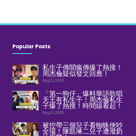
Popular Posts
私生子傳聞瘋傳爆了熱搜！
周杰倫疑似發文回應！
Aug 5, 2026
「第一狗仔」爆料華語歌唱
天王有私生子！周杰倫私生
子爆了熱搜！時間線看起！
Aug 5, 2026
被控帶三個兒子看蜘蛛俠吵
全場！陳凱琳二兒子遭潑奶