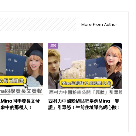
More From Author
星聞
Mina同學發長文發
西村力中國粉絲貼吧舉例Mina「罪
想象中的那種人！
證」引眾怒！生前住址曝光網心酸！