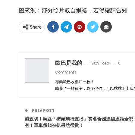
圖來源：部分照片取自網絡，若侵權請告知
Share
歐巴是我的
12129 Posts
0
Comments
專業歐巴收集戶一枚！
助養了一堆孩子，為了他們，可以乖乖附上我
PREV POST
超親切！吳磊「街頭騎行直播」簽名合照連線通話全都
有！單車價錢被扒果然很貴！