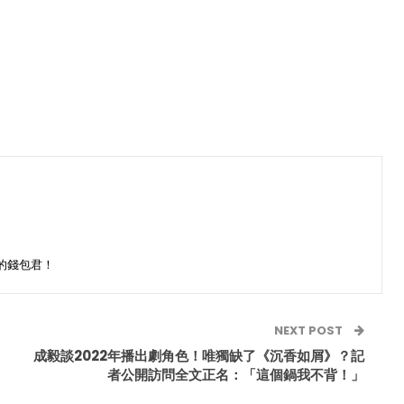
的錢包君！
NEXT POST
成毅談2022年播出劇角色！唯獨缺了《沉香如屑》？記
者公開訪問全文正名：「這個鍋我不背！」