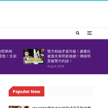
貼吧舉例
雙方粉絲矛盾升級！虞書欣
引眾怒！生前
被激光筆照射後續！傳侯明
！
昊被警方約談！
Aug 6, 2026
Popular Now