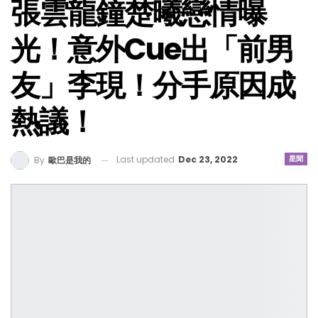
張雲龍鐘楚曦戀情曝
光！意外Cue出「前男
友」李現！分手原因成
熱議！
Last updated
Dec 23, 2022
星聞
By
歐巴是我的