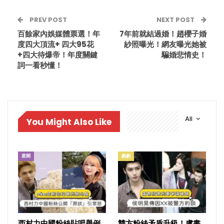
PREV POST
NEXT POST
百餘家內娛媒體票選！年
7年前就結過婚！趙櫻子婚
度四大頂流+ 四大95花
紗照曝光！網友曝光她被
+四大待爆帝！年度關鍵
騙婚悲情史！
詞一看秒懂！
All
You Might Also Like
星聞
戲劇
西村力中國粉絲貼吧舉例
雙方粉絲矛盾升級！虞書