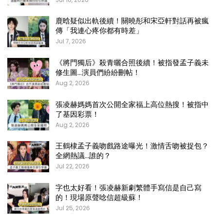
鹿晗疑似出軌後續！關曉彤和宋亞軒對話再被瘋
傳「我連心疼你都有時差」
Jul 7, 2026
《將門獨后》殺青曬合照後續！被指發孟子義未
修生圖…演員們紛紛刪帖！
Aug 2, 2026
張凌赫媽媽首次公開全家福上高位熱搜！被指中
了基因彩票！
Aug 2, 2026
王鶴棣孟子義吻戲路途曝光！激情舌吻被捉包？
全網熱議…誰的？
Jul 22, 2026
字也太好看！張凌赫新劇繁體手寫信是自己寫
的！現場原聲唸信超級蘇！
Jul 25, 2026