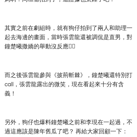
其實之前在劇組時，就有狗仔拍到了兩人和助理一
起去海邊的畫面，當時張雲龍還被調侃是直男，對
鐘楚曦撒嬌的舉動沒反應👇🏻
而之後張雲龍參與《披荊斬棘》，鐘楚曦還特別打
call，張雲龍露出的微笑，現在看起來十分有含
義！
另外，狗仔也爆料鐘楚曦之前和李現在一起過，不
過這應該是陳年舊瓜了吧？ 再給大家回顧一下：