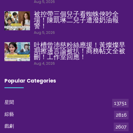
Aug 5, 2026
被控帶三個兒子看蜘蛛俠吵全
場！陳凱琳二兒子遭潑奶油報
警！
Aug 5, 2026
吐槽曾沛慈粉絲應援！黃燦燦早
期擦邊言論被扒！商務帖文全被
刪！工作室回應！
Aug 4, 2026
Popular Categories
星聞
13751
綜藝
2816
戲劇
2607