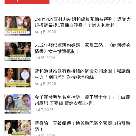
ENHYPEN西村力站姐和成員互動被審判！遭受大
規模網暴後…直播自殺身亡！懶人包看起！
Aug 5, 2026
未成年殘忍虐殺狗媽媽一家引眾怒！《給阿嬤的
情書》女主慘遭抵制！
Jul 16, 2026
曾和過世站姐有過接觸的網友公開原因！喊話西
村力「別再差別對待亞洲粉絲！」
Aug 5, 2026
金子涵發明星名單控訴「毀了我十年！」！白鹿
趙露思 王嘉爾 檀健次都上榜！
Jul 7, 2026
替身論一直被瘋傳！迪麗熱巴曬全素顏自拍引熱
議！
Jul 18, 2026