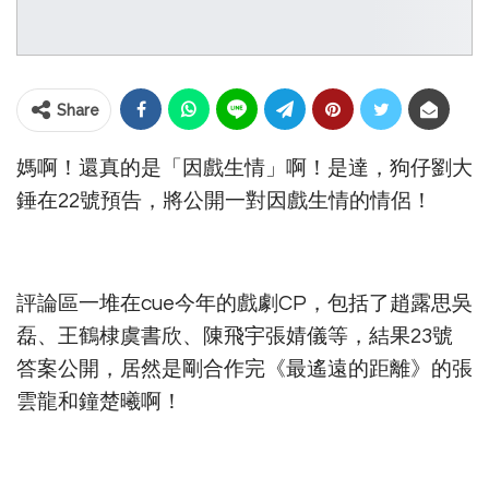
Share
媽啊！還真的是「因戲生情」啊！是達，狗仔劉大
錘在22號預告，將公開一對因戲生情的情侶！
評論區一堆在cue今年的戲劇CP，包括了趙露思吳
磊、王鶴棣虞書欣、陳飛宇張婧儀等，結果23號
答案公開，居然是剛合作完《最遙遠的距離》的張
雲龍和鐘楚曦啊！