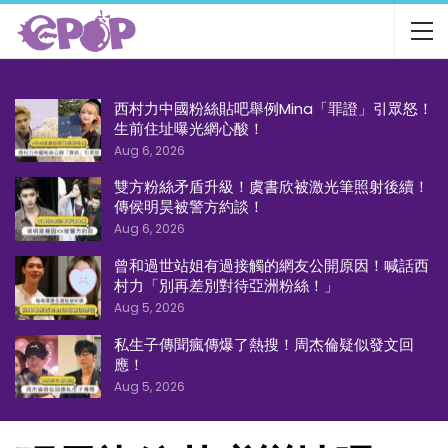
西村力中國粉絲貼吧舉例Mina「罪證」引眾怒！
生前住址曝光網心酸！
Aug 6, 2026
雙方粉絲矛盾升級！虞書欣被激光筆照射後續！
傳侯明昊被警方約談！
Aug 6, 2026
曾和過世站姐有過接觸的網友公開原因！喊話西
村力「別再差別對待亞洲粉絲！」
Aug 5, 2026
私生子傳聞瘋傳爆了熱搜！周杰倫疑似發文回
應！
Aug 5, 2026