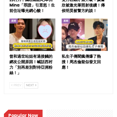
Mina「罪證」引眾怒！生
欣被激光筆照射後續！傳
前住址曝光網心酸！
侯明昊被警方約談！
星聞
星聞
曾和過世站姐有過接觸的
私生子傳聞瘋傳爆了熱
網友公開原因！喊話西村
搜！周杰倫疑似發文回
力「別再差別對待亞洲粉
應！
絲！」
PREV
NEXT
Popular Now