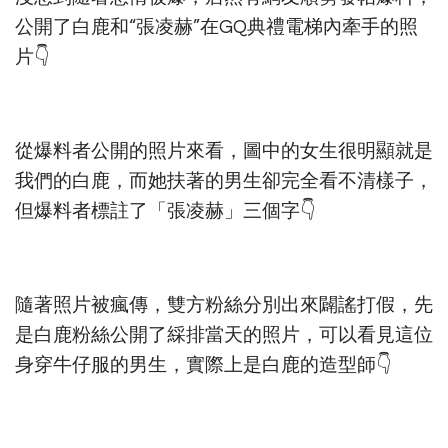
公開了白鹿和“張凌赫”在GQ典禮電梯內牽手的照
片👇
從爆料者公開的照片來看，圖中的女生很明顯就是
我們的白鹿，而她扶著的男生卻完全看不清樣子，
但爆料者標註了「張凌赫」三個字👇
隨著照片被瘋傳，雙方粉絲分別出來闢謠打假，先
是白鹿粉絲公開了綵排當天的照片，可以看見這位
身穿牛仔服的男生，實際上是白鹿的造型師👇