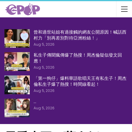
曾和過世站姐有過接觸的網友公開原因！喊話西
村力「別再差別對待亞洲粉絲！」
Aug 5, 2026
私生子傳聞瘋傳爆了熱搜！周杰倫疑似發文回
應！
Aug 5, 2026
「第一狗仔」爆料華語歌唱天王有私生子！周杰
倫私生子爆了熱搜！時間線看起！
Aug 5, 2026
…
Aug 5, 2026