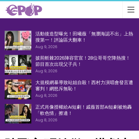
活動後造型曝光！田曦薇「無瀏海認不出」上熱
搜第一！評論區大翻車！
Aug 9, 2026
披荊斬棘2026陣容官宣！28位哥哥空降熱搜！
節目首次出現父子兵！
Aug 9, 2026
大規模網暴導致站姐自殺！西村力演唱會發言遭
審判！網怒斥無恥！
Aug 8, 2026
正式肖像授權給Ai短劇！戚薇首部Ai短劇被炮轟
「軟色情」擦邊！
Aug 8, 2026