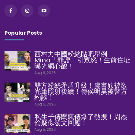
Popular Posts
西村力中國粉絲貼吧舉例
Mina「罪證」引眾怒！生前住址
曝光網心酸！
Aug 6, 2026
雙方粉絲矛盾升級！虞書欣被激
光筆照射後續！傳侯明昊被警方
約談！
Aug 6, 2026
私生子傳聞瘋傳爆了熱搜！周杰
倫疑似發文回應！
Aug 5, 2026