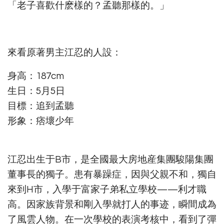
「老子喜歡什麽樣的？孟聽那樣的。」
來看原著男主江忍的人設：
身高：187cm
生日：5月5日
目標：追到孟聽
形象：痞壞少年
江忍出生于B市，是全國最大房地産集團駿陽集團
董事長的獨子。患有暴躁症，因與父親不和，獨自
來到H市，入學于富家子弟私立學校——利才職
高。因家族背景和剛入學就打人的事迹，瞬間成為
了風雲人物。在一次學校的表演考核中，看到了彈