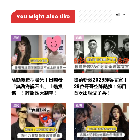
All
You Might Also Like
星聞
綜藝
活動後造型曝光！田曦薇
披荊斬棘2026陣容官宣！
「無瀏海認不出」上熱搜
28位哥哥空降熱搜！節目
第一！評論區大翻車！
首次出現父子兵！
星聞
星聞