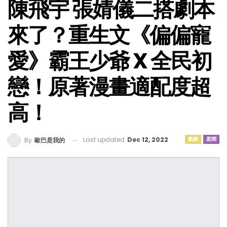
陳飛宇 張婧儀二搭劇本
來了？重生文《偏偏寵
愛》霸王少爺 X 全民初
戀！原著漫畫適配度超
高！
Last updated
Dec 12, 2022
戲劇
星聞
By
歐巴是我的