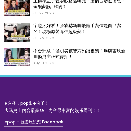
王鶴棣孟子義吻戲路途曝光！激情舌吻被捉包？
全網熱議…誰的？
Jul 22, 2026
字也太好看！張凌赫新劇繁體手寫信是自己寫
的！現場原聲唸信超級蘇！
Jul 25, 2026
不合升級！侯明昊被警方約談後續！曝虞書欣新
劇換男主正式停拍！
Aug 8, 2026
e选择，pop出e份子！
大马史上内容最豪华，内容最丰富的娱乐周刊！！
epop - 就愛玩娛樂 Facebook