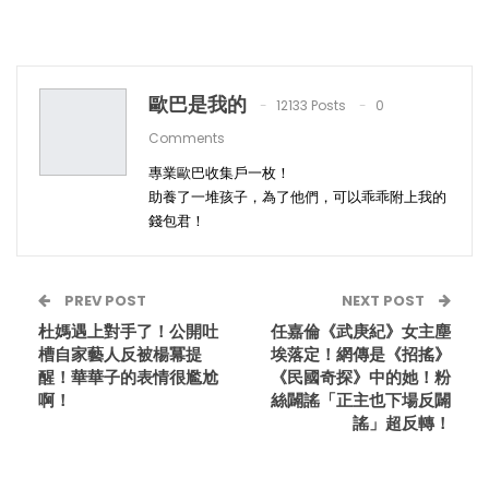
歐巴是我的
12133 Posts
0
Comments
專業歐巴收集戶一枚！
助養了一堆孩子，為了他們，可以乖乖附上我的
錢包君！
PREV POST
NEXT POST
杜媽遇上對手了！公開吐
任嘉倫《武庚紀》女主塵
槽自家藝人反被楊冪提
埃落定！網傳是《招搖》
醒！華華子的表情很尷尬
《民國奇探》中的她！粉
啊！
絲闢謠「正主也下場反闢
謠」超反轉！