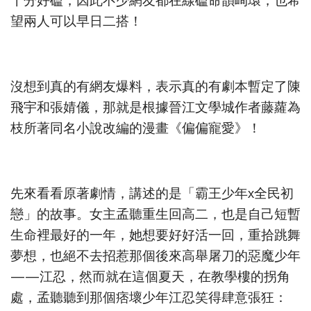
十分好磕，因此不少網友都在線磕命韻峋環，也希
望兩人可以早日二搭！
沒想到真的有網友爆料，表示真的有劇本暫定了陳
飛宇和張婧儀，那就是根據晉江文學城作者藤蘿為
枝所著同名小說改編的漫畫《偏偏寵愛》！
先來看看原著劇情，講述的是「霸王少年x全民初
戀」的故事。女主孟聽重生回高二，也是自己短暫
生命裡最好的一年，她想要好好活一回，重拾跳舞
夢想，也絕不去招惹那個後來高舉屠刀的惡魔少年
——江忍，然而就在這個夏天，在教學樓的拐角
處，孟聽聽到那個痞壞少年江忍笑得肆意張狂：