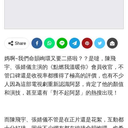
Share
媽啊~我們命韻峋環又要二搭啦？？是噠，陳飛
宇、張婧儀主演的《點燃我溫暖你》會員收官，不
管口碑還是收視率都獲得了極高的評價，也有不少
人因為這部電視劇重新認識阿瑟，肯定了他的顏值
和演技，甚至還有「對不起阿瑟」的熱搜出現！
而陳飛宇、張婧儀不管是在正片還是花絮，互動都