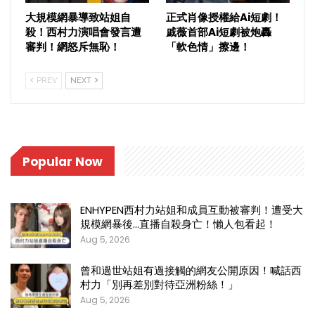
大規模網暴導致站姐自
正式肖像授權給Ai短劇！
殺！西村力演唱會發言遭
戚薇首部Ai短劇被炮轟
審判！網怒斥無恥！
「軟色情」擦邊！
PREV
NEXT
Popular Now
ENHYPEN西村力站姐和成員互動被審判！遭受大
規模網暴後…直播自殺身亡！懶人包看起！
Aug 5, 2026
曾和過世站姐有過接觸的網友公開原因！喊話西
村力「別再差別對待亞洲粉絲！」
Aug 5, 2026