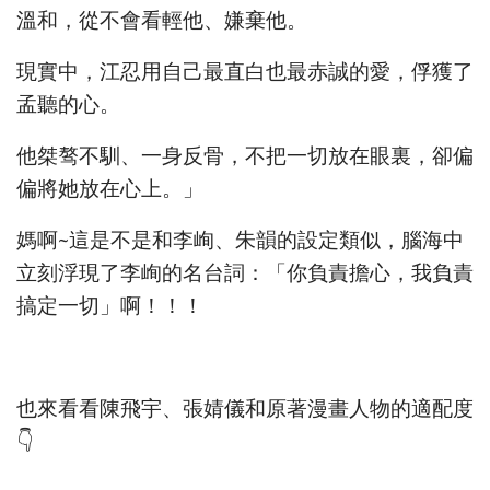
溫和，從不會看輕他、嫌棄他。
現實中，江忍用自己最直白也最赤誠的愛，俘獲了
孟聽的心。
他桀骜不馴、一身反骨，不把一切放在眼裏，卻偏
偏將她放在心上。」
媽啊~這是不是和李峋、朱韻的設定類似，腦海中
立刻浮現了李峋的名台詞：「你負責擔心，我負責
搞定一切」啊！！！
也來看看陳飛宇、張婧儀和原著漫畫人物的適配度
👇