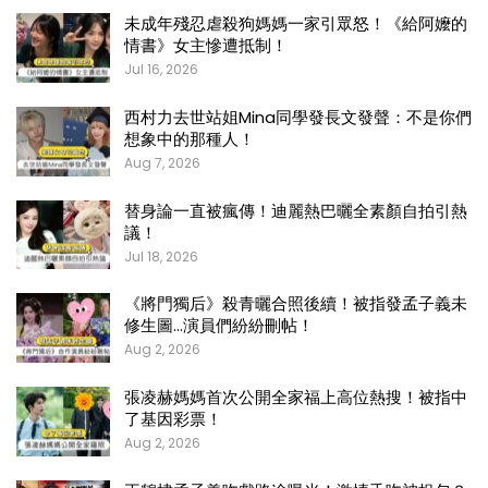
未成年殘忍虐殺狗媽媽一家引眾怒！《給阿嬤的
情書》女主慘遭抵制！
Jul 16, 2026
西村力去世站姐Mina同學發長文發聲：不是你們
想象中的那種人！
Aug 7, 2026
替身論一直被瘋傳！迪麗熱巴曬全素顏自拍引熱
議！
Jul 18, 2026
《將門獨后》殺青曬合照後續！被指發孟子義未
修生圖…演員們紛紛刪帖！
Aug 2, 2026
張凌赫媽媽首次公開全家福上高位熱搜！被指中
了基因彩票！
Aug 2, 2026