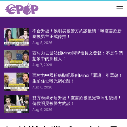
不合升級！侯明昊被警方約談後續！曝虞書欣新
劇換男主正式停拍！
Aug 8, 2026
西村力去世站姐Mina同學發長文發聲：不是你們
想象中的那種人！
Aug 7, 2026
西村力中國粉絲貼吧舉例Mina「罪證」引眾怒！
生前住址曝光網心酸！
Aug 6, 2026
雙方粉絲矛盾升級！虞書欣被激光筆照射後續！
傳侯明昊被警方約談！
Aug 6, 2026