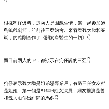
👇
根據狗仔爆料，這兩人是因戲生情，還一起參加過
烏鎮戲劇節，並前往三亞約會。來看看魏大勛和秦
嵐，的確剛合作了《關於唐醫生的一切》👇
而目前兩人的IP，都顯示在狗仔說的三亞👇
狗仔表示魏大勳是姐弟戀專業戶，有過三任女友都
是姐姐，第一個是81年M姓女演員，網友推測是曾
和魏大勛傳出緋聞的馬蘇👇