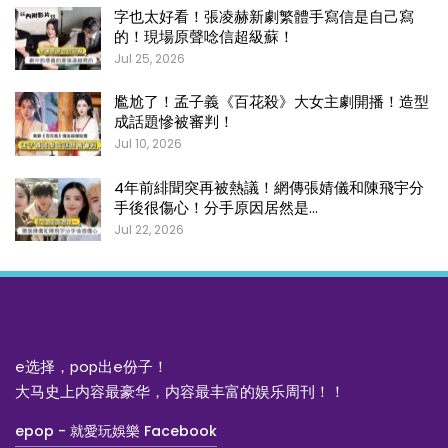
字也太好看！張凌赫新劇繁體手寫信是自己寫
的！現場原聲唸信超級蘇！
Jul 25, 2026
尷尬了！孟子義《百花殺》大女主劇開播！造型
成話題慘被審判！
Jul 10, 2026
4年前緋聞突再被熱議！網傳張婧儀和陳飛宇分
手後很傷心！分手原因居然是…
Jul 22, 2026
e选择，pop出e份子！
大马史上内容最豪华，内容最丰富的娱乐周刊！！
epop - 就愛玩娛樂 Facebook