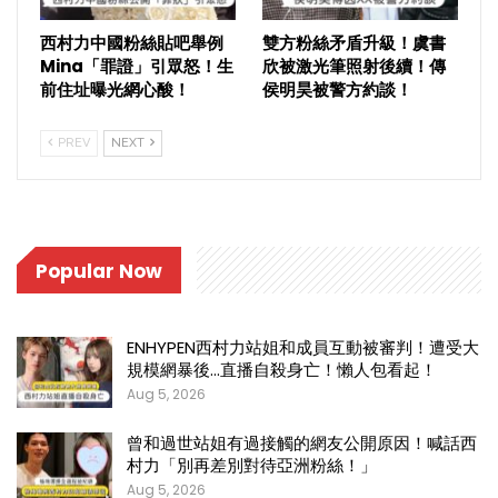
西村力中國粉絲貼吧舉例
雙方粉絲矛盾升級！虞書
Mina「罪證」引眾怒！生
欣被激光筆照射後續！傳
前住址曝光網心酸！
侯明昊被警方約談！
PREV
NEXT
Popular Now
ENHYPEN西村力站姐和成員互動被審判！遭受大
規模網暴後…直播自殺身亡！懶人包看起！
Aug 5, 2026
曾和過世站姐有過接觸的網友公開原因！喊話西
村力「別再差別對待亞洲粉絲！」
Aug 5, 2026