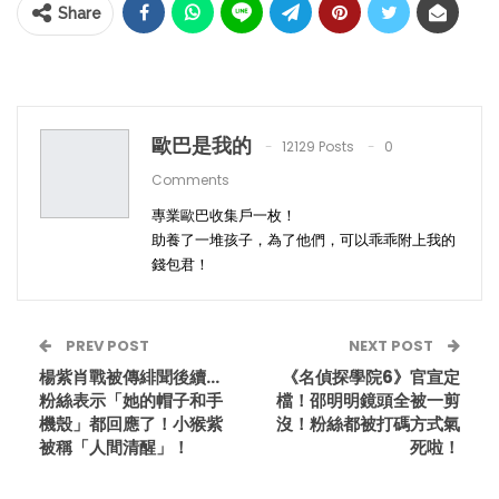
Share
歐巴是我的
12129 Posts
0
Comments
專業歐巴收集戶一枚！
助養了一堆孩子，為了他們，可以乖乖附上我的
錢包君！
PREV POST
NEXT POST
楊紫肖戰被傳緋聞後續…
《名偵探學院6》官宣定
粉絲表示「她的帽子和手
檔！邵明明鏡頭全被一剪
機殼」都回應了！小猴紫
沒！粉絲都被打碼方式氣
被稱「人間清醒」！
死啦！