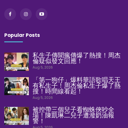
Popular Posts
私生子傳聞瘋傳爆了熱搜！周杰
倫疑似發文回應！
Aug 5, 2026
「第一狗仔」爆料華語歌唱天王
有私生子！周杰倫私生子爆了熱
搜！時間線看起！
Aug 5, 2026
被控帶三個兒子看蜘蛛俠吵全
場！陳凱琳二兒子遭潑奶油報
警！
Aug 5, 2026