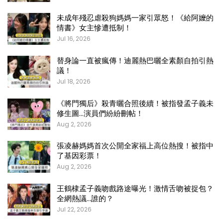
未成年殘忍虐殺狗媽媽一家引眾怒！《給阿嬤的
情書》女主慘遭抵制！
Jul 16, 2026
替身論一直被瘋傳！迪麗熱巴曬全素顏自拍引熱
議！
Jul 18, 2026
《將門獨后》殺青曬合照後續！被指發孟子義未
修生圖…演員們紛紛刪帖！
Aug 2, 2026
張凌赫媽媽首次公開全家福上高位熱搜！被指中
了基因彩票！
Aug 2, 2026
王鶴棣孟子義吻戲路途曝光！激情舌吻被捉包？
全網熱議…誰的？
Jul 22, 2026