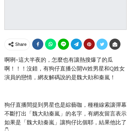
Share
啊咧~這大半夜的，怎麼也有讓熱搜爆了的瓜
啊！！！沒錯，有狗仔直播公開W姓男星和Q姓女
演員的戀情，網友解碼說的是魏大勛和秦嵐！
狗仔直播間提到男星也是綜藝咖，種種線索讓彈幕
不斷打出「魏大勛秦嵐」的名字，有網友留言表示
如果是「魏大勛秦嵐」讓狗仔比個耶，結果他比了