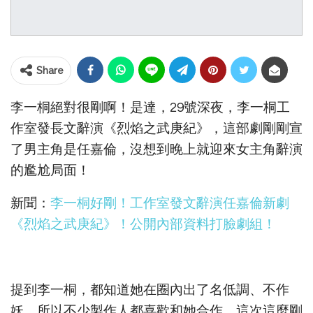
Share
李一桐絕對很剛啊！是達，29號深夜，李一桐工
作室發長文辭演《烈焰之武庚紀》，這部劇剛剛宣
了男主角是任嘉倫，沒想到晚上就迎來女主角辭演
的尷尬局面！
新聞：
李一桐好剛！工作室發文辭演任嘉倫新劇
《烈焰之武庚紀》！公開內部資料打臉劇組！
提到李一桐，都知道她在圈內出了名低調、不作
妖，所以不少製作人都喜歡和她合作。這次這麼剛