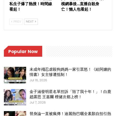
私生子爆了熱搜！時間線
模網暴後…直播自殺身
看起！
亡！懶人包看起！
PREV
NEXT
Popular Now
未成年殘忍虐殺狗媽媽一家引眾怒！《給阿嬤的
情書》女主慘遭抵制！
Jul 16, 2026
金子涵發明星名單控訴「毀了我十年！」！白鹿
趙露思 王嘉爾 檀健次都上榜！
Jul 7, 2026
替身論一直被瘋傳！迪麗熱巴曬全素顏自拍引熱