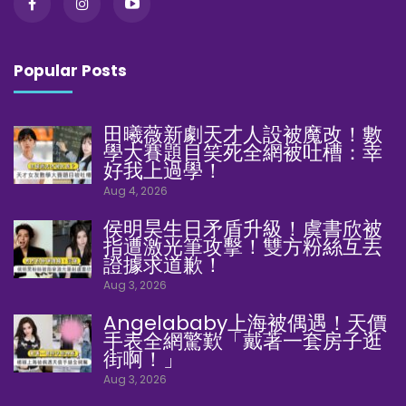
Popular Posts
田曦薇新劇天才人設被魔改！數
學大賽題目笑死全網被吐槽：幸
好我上過學！
Aug 4, 2026
侯明昊生日矛盾升級！虞書欣被
指遭激光筆攻擊！雙方粉絲互丟
證據求道歉！
Aug 3, 2026
Angelababy上海被偶遇！天價
手表全網驚歎「戴著一套房子逛
街啊！」
Aug 3, 2026