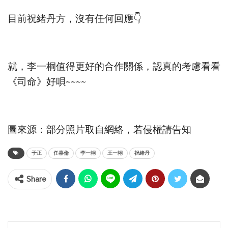
目前祝緒丹方，沒有任何回應👇
就，李一桐值得更好的合作關係，認真的考慮看看
《司命》好唄~~~~
圖來源：部分照片取自網絡，若侵權請告知
于正
任嘉倫
李一桐
王一栩
祝緒丹
Share