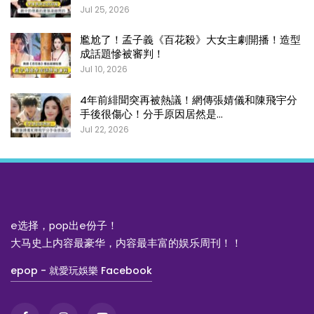
Jul 25, 2026
尷尬了！孟子義《百花殺》大女主劇開播！造型
成話題慘被審判！
Jul 10, 2026
4年前緋聞突再被熱議！網傳張婧儀和陳飛宇分
手後很傷心！分手原因居然是…
Jul 22, 2026
e选择，pop出e份子！
大马史上内容最豪华，内容最丰富的娱乐周刊！！
epop - 就愛玩娛樂 Facebook