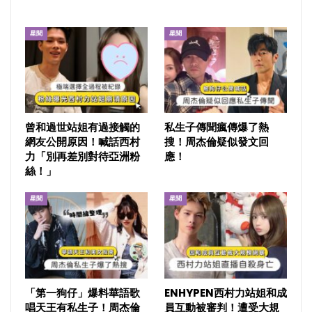
星聞
星聞
曾和過世站姐有過接觸的
私生子傳聞瘋傳爆了熱
網友公開原因！喊話西村
搜！周杰倫疑似發文回
力「別再差別對待亞洲粉
應！
絲！」
星聞
星聞
「第一狗仔」爆料華語歌
ENHYPEN西村力站姐和成
唱天王有私生子！周杰倫
員互動被審判！遭受大規