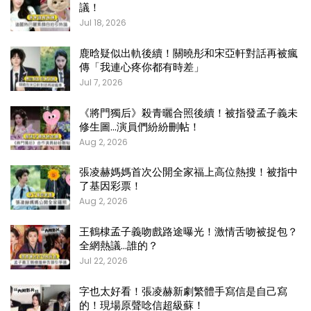
議！
Jul 18, 2026
鹿晗疑似出軌後續！關曉彤和宋亞軒對話再被瘋
傳「我連心疼你都有時差」
Jul 7, 2026
《將門獨后》殺青曬合照後續！被指發孟子義未
修生圖…演員們紛紛刪帖！
Aug 2, 2026
張凌赫媽媽首次公開全家福上高位熱搜！被指中
了基因彩票！
Aug 2, 2026
王鶴棣孟子義吻戲路途曝光！激情舌吻被捉包？
全網熱議…誰的？
Jul 22, 2026
字也太好看！張凌赫新劇繁體手寫信是自己寫
的！現場原聲唸信超級蘇！