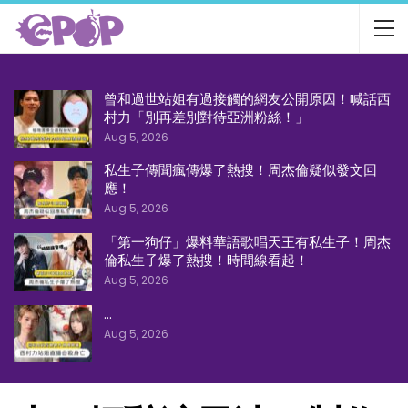
曾和過世站姐有過接觸的網友公開原因！喊話西
村力「別再差別對待亞洲粉絲！」
Aug 5, 2026
私生子傳聞瘋傳爆了熱搜！周杰倫疑似發文回
應！
Aug 5, 2026
「第一狗仔」爆料華語歌唱天王有私生子！周杰
倫私生子爆了熱搜！時間線看起！
Aug 5, 2026
…
Aug 5, 2026