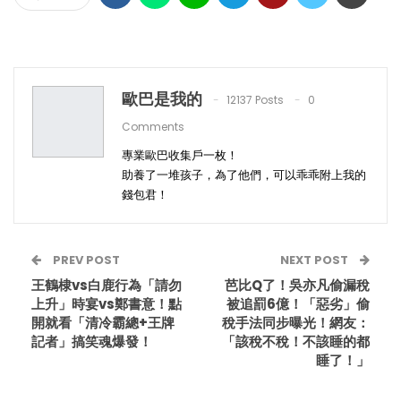
歐巴是我的
12137 Posts
0
Comments
專業歐巴收集戶一枚！
助養了一堆孩子，為了他們，可以乖乖附上我的
錢包君！
PREV POST
NEXT POST
王鶴棣vs白鹿行為「請勿
芭比Q了！吳亦凡偷漏稅
上升」時宴vs鄭書意！點
被追罰6億！「惡劣」偷
開就看「清冷霸總+王牌
稅手法同步曝光！網友：
記者」搞笑魂爆發！
「該稅不稅！不該睡的都
睡了！」