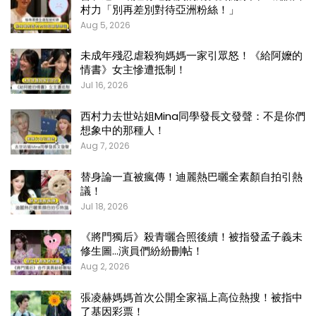
村力「別再差別對待亞洲粉絲！」
Aug 5, 2026
未成年殘忍虐殺狗媽媽一家引眾怒！《給阿嬤的
情書》女主慘遭抵制！
Jul 16, 2026
西村力去世站姐Mina同學發長文發聲：不是你們
想象中的那種人！
Aug 7, 2026
替身論一直被瘋傳！迪麗熱巴曬全素顏自拍引熱
議！
Jul 18, 2026
《將門獨后》殺青曬合照後續！被指發孟子義未
修生圖…演員們紛紛刪帖！
Aug 2, 2026
張凌赫媽媽首次公開全家福上高位熱搜！被指中
了基因彩票！