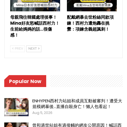
母親飛往韓國處理後事！
配戴網暴去世粉絲同款項
Mina好友怒喊話西村力！
鍊！西村力遭炮轟在挑
生前給媽媽的話…很傷
釁：項鍊含義超諷刺！
感！
PREV
NEXT
Popular Now
ENHYPEN西村力站姐和成員互動被審判！遭受大
規模網暴後…直播自殺身亡！懶人包看起！
Aug 5, 2026
曾和過世站姐有過接觸的網友公開原因！喊話西