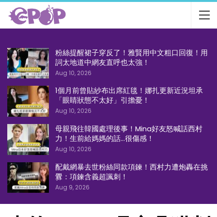
粉絲提醒裙子穿反了！雅賢用中文粗口回復！用
詞太地道中網友直呼也太強！
Aug 10, 2026
1個月前曾貼紗布出席紅毯！娜扎更新近況坦承
「眼睛狀態不太好」引擔憂！
Aug 10, 2026
母親飛往韓國處理後事！Mina好友怒喊話西村
力！生前給媽媽的話…很傷感！
Aug 10, 2026
配戴網暴去世粉絲同款項鍊！西村力遭炮轟在挑
釁：項鍊含義超諷刺！
Aug 9, 2026