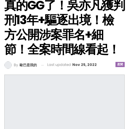
真的GG了！吳亦凡獲判
刑13年+驅逐出境！檢
方公開涉案罪名+細
節！全案時間線看起！
Last updated
Nov 25, 2022
星聞
By
歐巴是我的