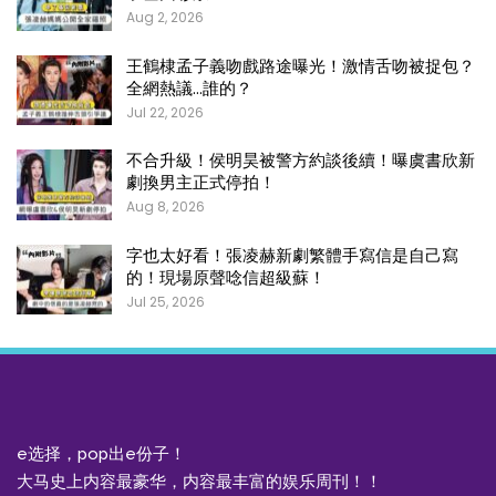
Aug 2, 2026
王鶴棣孟子義吻戲路途曝光！激情舌吻被捉包？
全網熱議…誰的？
Jul 22, 2026
不合升級！侯明昊被警方約談後續！曝虞書欣新
劇換男主正式停拍！
Aug 8, 2026
字也太好看！張凌赫新劇繁體手寫信是自己寫
的！現場原聲唸信超級蘇！
Jul 25, 2026
e选择，pop出e份子！
大马史上内容最豪华，内容最丰富的娱乐周刊！！