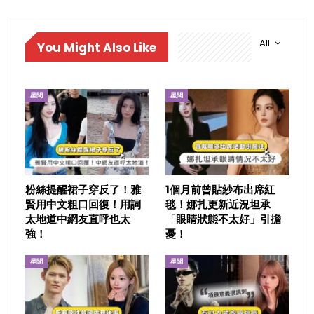
All
You Might Also Like
星聞
星聞
粉絲提醒裙子穿反了！雅
1個月前曾貼紗布出席紅
賢用中文粗口回復！用詞
毯！娜扎更新近況坦承
太地道中網友直呼也太
「眼睛狀態不太好」引擔
強！
憂！
星聞
星聞