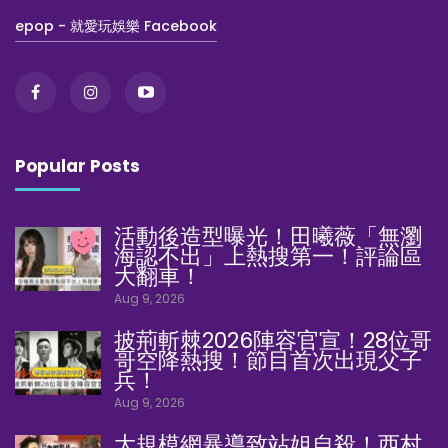
epop - 就愛玩娛樂 Facebook
Popular Posts
活動後造型曝光！田曦薇「無瀏
海認不出」上熱搜第一！評論區
大翻車！
Aug 9, 2026
披荊斬棘2026陣容官宣！28位哥
哥空降熱搜！節目首次出現父子
兵！
Aug 9, 2026
大規模網暴導致站姐自殺！西村