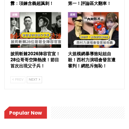
釁：項鍊含義超諷刺！
第一！評論區大翻車！
綜藝
星聞
披荊斬棘2026陣容官宣！
大規模網暴導致站姐自
28位哥哥空降熱搜！節目
殺！西村力演唱會發言遭
首次出現父子兵！
審判！網怒斥無恥！
PREV
NEXT
Popular Now