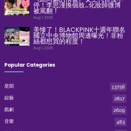
停！李思潼換個妝…化妝師微博
被罵翻！
Aug 1, 2026
美慘了！BLACKPINK十週年聯名
國立中央博物館周邊曝光！非粉
絲都想買的程度！
Aug 1, 2026
Popular Categories
星聞
13758
綜藝
2817
戲劇
2609
音樂
483