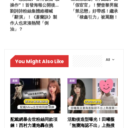
操作”！首發海報公開後…
「假宦官」！變曾黎男寵
劉詩詩粉絲集體維權喊
「禁忌戀」好帶感！繼承
「辭演」！《蒼蘭訣》製
「棣鑫引力」被罵翻！
作人也來湊熱鬧「倒
油」？
All
You Might Also Like
星聞
星聞
配戴網暴去世粉絲同款項
活動後造型曝光！田曦薇
鍊！西村力遭炮轟在挑
「無瀏海認不出」上熱搜