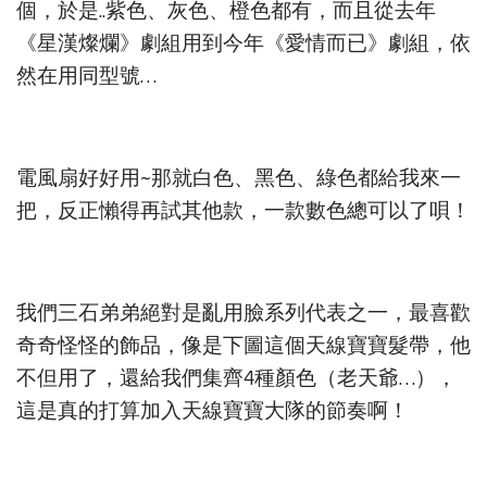
個，於是..紫色、灰色、橙色都有，而且從去年
《星漢燦爛》劇組用到今年《愛情而已》劇組，依
然在用同型號…
電風扇好好用~那就白色、黑色、綠色都給我來一
把，反正懶得再試其他款，一款數色總可以了唄！
我們三石弟弟絕對是亂用臉系列代表之一，最喜歡
奇奇怪怪的飾品，像是下圖這個天線寶寶髮帶，他
不但用了，還給我們集齊4種顏色（老天爺…），
這是真的打算加入天線寶寶大隊的節奏啊！