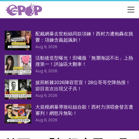
配戴網暴去世粉絲同款項鍊！西村力遭炮轟在挑
釁：項鍊含義超諷刺！
Aug 9, 2026
活動後造型曝光！田曦薇「無瀏海認不出」上熱
搜第一！評論區大翻車！
Aug 9, 2026
披荊斬棘2026陣容官宣！28位哥哥空降熱搜！
節目首次出現父子兵！
Aug 9, 2026
大規模網暴導致站姐自殺！西村力演唱會發言遭
審判！網怒斥無恥！
Aug 8, 2026