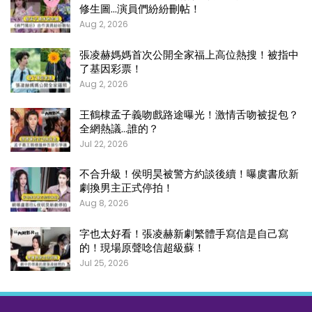
修生圖…演員們紛紛刪帖！
Aug 2, 2026
張凌赫媽媽首次公開全家福上高位熱搜！被指中
了基因彩票！
Aug 2, 2026
王鶴棣孟子義吻戲路途曝光！激情舌吻被捉包？
全網熱議…誰的？
Jul 22, 2026
不合升級！侯明昊被警方約談後續！曝虞書欣新
劇換男主正式停拍！
Aug 8, 2026
字也太好看！張凌赫新劇繁體手寫信是自己寫
的！現場原聲唸信超級蘇！
Jul 25, 2026