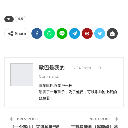
吳磊
Share
歐巴是我的
12134 Posts
0
Comments
專業歐巴收集戶一枚！
助養了一堆孩子，為了他們，可以乖乖附上我的
錢包君！
PREV POST
NEXT POST
《一念關山》官博被批“騷
王鶴棣新劇《浮圖緣》當