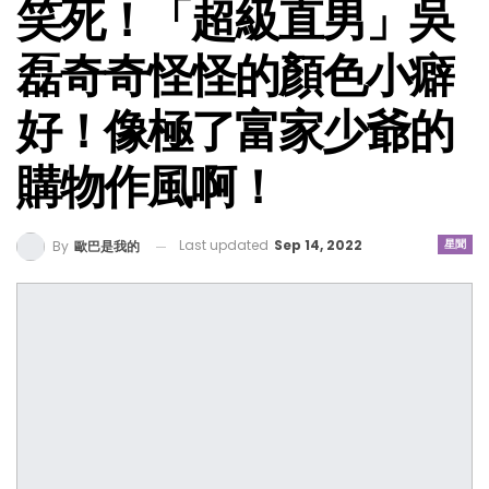
笑死！「超級直男」吳
磊奇奇怪怪的顏色小癖
好！像極了富家少爺的
購物作風啊！
Last updated
Sep 14, 2022
星聞
By
歐巴是我的