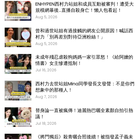
ENHYPEN西村力站姐和成員互動被審判！遭受大
規模網暴後…直播自殺身亡！懶人包看起！
Aug 5, 2026
曾和過世站姐有過接觸的網友公開原因！喊話西
村力「別再差別對待亞洲粉絲！」
Aug 5, 2026
未成年殘忍虐殺狗媽媽一家引眾怒！《給阿嬤的
情書》女主慘遭抵制！
Jul 16, 2026
西村力去世站姐Mina同學發長文發聲：不是你們
想象中的那種人！
Aug 7, 2026
替身論一直被瘋傳！迪麗熱巴曬全素顏自拍引熱
議！
Jul 18, 2026
《將門獨后》殺青曬合照後續！被指發孟子義未