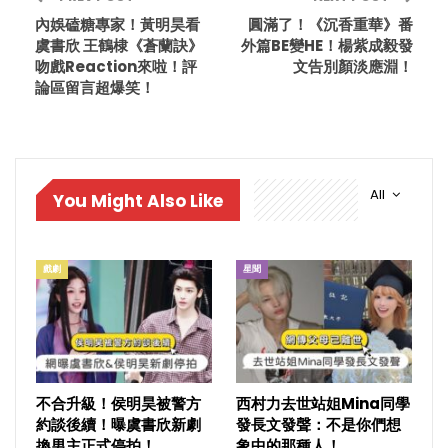
內娛磕糖專家！黃明昊看
圓滿了！《沉香重華》番
虞書欣 王鶴棣《蒼蘭訣》
外篇BE變HE！楊紫成毅發
吻戲Reaction來啦！評
文告別顏淡應淵！
論區留言超爆笑！
All
You Might Also Like
戲劇
星聞
不合升級！侯明昊被警方
西村力去世站姐Mina同學
約談後續！曝虞書欣新劇
發長文發聲：不是你們想
換男主正式停拍！
象中的那種人！