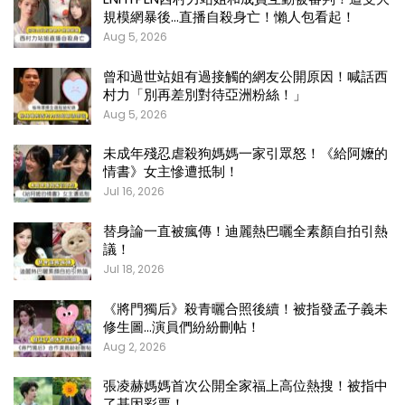
規模網暴後…直播自殺身亡！懶人包看起！
Aug 5, 2026
曾和過世站姐有過接觸的網友公開原因！喊話西
村力「別再差別對待亞洲粉絲！」
Aug 5, 2026
未成年殘忍虐殺狗媽媽一家引眾怒！《給阿嬤的
情書》女主慘遭抵制！
Jul 16, 2026
替身論一直被瘋傳！迪麗熱巴曬全素顏自拍引熱
議！
Jul 18, 2026
《將門獨后》殺青曬合照後續！被指發孟子義未
修生圖…演員們紛紛刪帖！
Aug 2, 2026
張凌赫媽媽首次公開全家福上高位熱搜！被指中
了基因彩票！