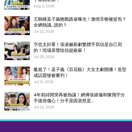
Aug 2, 2026
王鶴棣孟子義吻戲路途曝光！激情舌吻被捉包？
全網熱議…誰的？
Jul 22, 2026
字也太好看！張凌赫新劇繁體手寫信是自己寫
的！現場原聲唸信超級蘇！
Jul 25, 2026
尷尬了！孟子義《百花殺》大女主劇開播！造型
成話題慘被審判！
Jul 10, 2026
4年前緋聞突再被熱議！網傳張婧儀和陳飛宇分
手後很傷心！分手原因居然是…
Jul 22, 2026