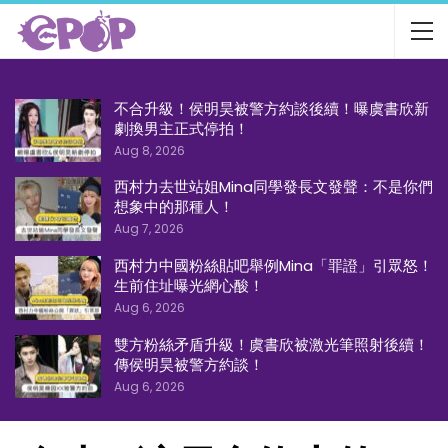
不合升級！侯明昊被警方約談後續！曝虞書欣新
劇換男主正式停拍！
Aug 8, 2026
西村力去世站姐Mina同學發長文發聲：不是你們
想象中的那種人！
Aug 7, 2026
西村力中國粉絲貼吧舉例Mina「罪證」引眾怒！
生前住址曝光網心酸！
Aug 6, 2026
雙方粉絲矛盾升級！虞書欣被激光筆照射後續！
傳侯明昊被警方約談！
Aug 6, 2026