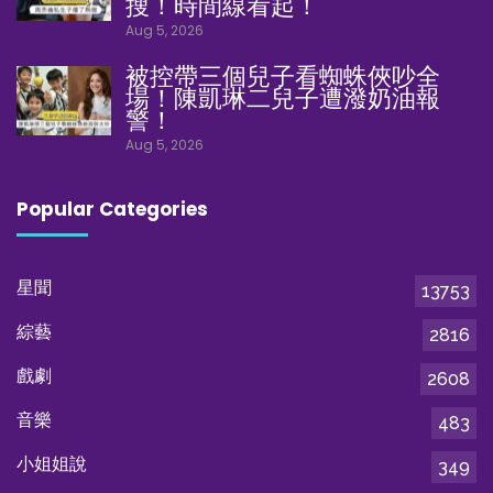
搜！時間線看起！
Aug 5, 2026
被控帶三個兒子看蜘蛛俠吵全
場！陳凱琳二兒子遭潑奶油報
警！
Aug 5, 2026
Popular Categories
星聞
13753
綜藝
2816
戲劇
2608
音樂
483
小姐姐說
349