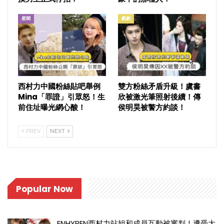
星聞
戲劇
西村力中國粉絲貼吧舉例
雙方粉絲矛盾升級！虞書
Mina「罪證」引眾怒！生
欣被激光筆照射後續！傳
前住址曝光網心酸！
侯明昊被警方約談！
PREV
NEXT
Popular Now
ENHYPEN西村力站姐和成員互動被審判！遭受大