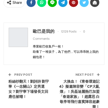
Share
歐巴是我的
12129 Posts
0
Comments
專業歐巴收集戶一枚！
助養了一堆孩子，為了他們，可以乖乖附上我的
錢包君！
PREV POST
NEXT POST
粉絲吵翻天！劉詩詩 劉宇
大換血！《青春環遊記
寧《一念關山》定男選
4》擬邀陣容變「CP大亂
女？劉宇寧下場發長文回
燉」！吳磊迪麗熱巴加盟
應也被嘲！
「春遊家族」！趙露思 白
敬亭等飛行嘉賓陣容超豪
華！