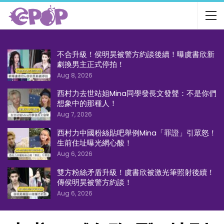
不合升級！侯明昊被警方約談後續！曝虞書欣新
劇換男主正式停拍！
Aug 8, 2026
西村力去世站姐Mina同學發長文發聲：不是你們
想象中的那種人！
Aug 7, 2026
西村力中國粉絲貼吧舉例Mina「罪證」引眾怒！
生前住址曝光網心酸！
Aug 6, 2026
雙方粉絲矛盾升級！虞書欣被激光筆照射後續！
傳侯明昊被警方約談！
Aug 6, 2026