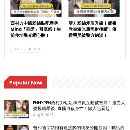
西村力中國粉絲貼吧舉例
雙方粉絲矛盾升級！虞書
Mina「罪證」引眾怒！生
欣被激光筆照射後續！傳
前住址曝光網心酸！
侯明昊被警方約談！
PREV
NEXT
Popular Now
ENHYPEN西村力站姐和成員互動被審判！遭受大
規模網暴後…直播自殺身亡！懶人包看起！
Aug 5, 2026
曾和過世站姐有過接觸的網友公開原因！喊話西