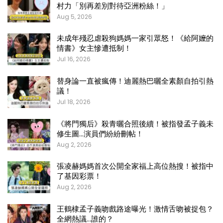
村力「別再差別對待亞洲粉絲！」
Aug 5, 2026
未成年殘忍虐殺狗媽媽一家引眾怒！《給阿嬤的
情書》女主慘遭抵制！
Jul 16, 2026
替身論一直被瘋傳！迪麗熱巴曬全素顏自拍引熱
議！
Jul 18, 2026
《將門獨后》殺青曬合照後續！被指發孟子義未
修生圖…演員們紛紛刪帖！
Aug 2, 2026
張凌赫媽媽首次公開全家福上高位熱搜！被指中
了基因彩票！
Aug 2, 2026
王鶴棣孟子義吻戲路途曝光！激情舌吻被捉包？
全網熱議…誰的？