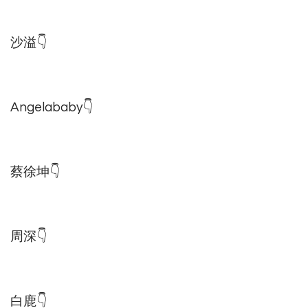
沙溢👇
Angelababy👇
蔡徐坤👇
周深👇
白鹿👇