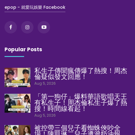
epop - 就愛玩娛樂 Facebook
Popular Posts
私生子傳聞瘋傳爆了熱搜！周杰
倫疑似發文回應！
Aug 5, 2026
「第一狗仔」爆料華語歌唱天王
有私生子！周杰倫私生子爆了熱
搜！時間線看起！
Aug 5, 2026
被控帶三個兒子看蜘蛛俠吵全
場！陳凱琳二兒子遭潑奶油報