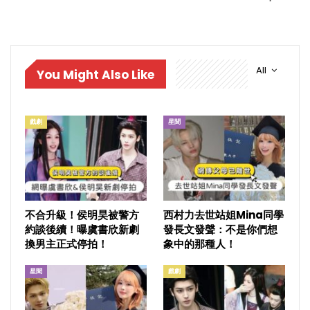
All
You Might Also Like
戲劇
星聞
不合升級！侯明昊被警方
西村力去世站姐Mina同學
約談後續！曝虞書欣新劇
發長文發聲：不是你們想
換男主正式停拍！
象中的那種人！
星聞
戲劇