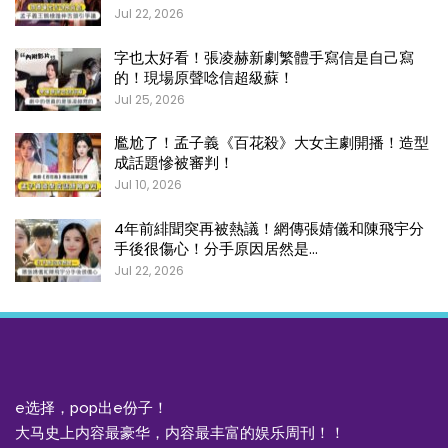
Jul 22, 2026
字也太好看！張凌赫新劇繁體手寫信是自己寫
的！現場原聲唸信超級蘇！
Jul 25, 2026
尷尬了！孟子義《百花殺》大女主劇開播！造型
成話題慘被審判！
Jul 10, 2026
4年前緋聞突再被熱議！網傳張婧儀和陳飛宇分
手後很傷心！分手原因居然是…
Jul 22, 2026
e选择，pop出e份子！
大马史上内容最豪华，内容最丰富的娱乐周刊！！