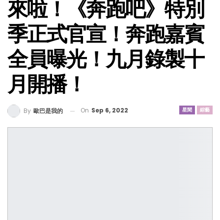
來啦！《奔跑吧》特別
季正式官宣！奔跑嘉賓
全員曝光！九月錄製十
月開播！
On
Sep 6, 2022
星聞
綜藝
By
歐巴是我的