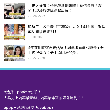
字也太好看！張凌赫新劇繁體手寫信是自己寫
的！現場原聲唸信超級蘇！
Jul 25, 2026
尷尬了！孟子義《百花殺》大女主劇開播！造型
成話題慘被審判！
Jul 10, 2026
4年前緋聞突再被熱議！網傳張婧儀和陳飛宇分
手後很傷心！分手原因居然是…
Jul 22, 2026
e选择，pop出e份子！
大马史上内容最豪华，内容最丰富的娱乐周刊！！
epop - 就愛玩娛樂 Facebook