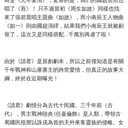
靖雯《光年愛情》，驚喜的是，我們的國超居然也
唱了《吾》！ 只不過當初《周生如故》同樣也找
來了張碧晨唱主題曲《如故》，而小南辰王人物曲
《如一》則由國超演繹，結果我們小南辰王就被剔
骨了，這次又是同樣搭配…千萬別再虐了啦！
由於《請君》是原創劇本，所以之前僅知道是有關
千年戰神和山寨寨主的跨世愛情，但真正的故事大
綱，終於在近期曝光！
《請君》劇情分為古代十民國。三千年前（古
代），男主戰神陸炎 (任嘉倫飾）是人類，帶領古
蜀國民抵禦以誅戎為首的天外來客靈族的侵略。女