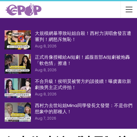
大規模網暴導致站姐自殺！西村力演唱會發言遭
審判！網怒斥無恥！
Aug 8, 2026
正式肖像授權給Ai短劇！戚薇首部Ai短劇被炮轟
「軟色情」擦邊！
Aug 8, 2026
不合升級！侯明昊被警方約談後續！曝虞書欣新
劇換男主正式停拍！
Aug 8, 2026
西村力去世站姐Mina同學發長文發聲：不是你們
想象中的那種人！
Aug 7, 2026