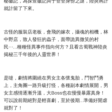
秘徽記，為探查徽記與于登登身份之謎，陸炎將計
就計留了下來。
古怪的服裝店老板，會飛的嫁衣，攝魂的相機，林
中野店，致人發狂的蟲子，面帶詭異微笑的村
民⋯…種種怪異事件指向何方？且看古蜀戰神陸炎
揭秘三千年後的人靈世界！
是噠，劇情將圍繞在男女主各懷鬼胎，鬥智鬥勇
上，主角團一路升級打怪，各種副本劇情展開，男
女主感情逐漸升溫，大Boss也在慢慢暴露真身！
可以說前期絕對是輕喜劇，至於後期…準備好開虐
就對了！