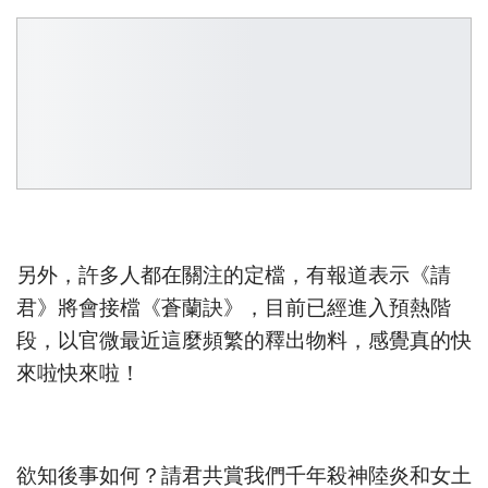
另外，許多人都在關注的定檔，有報道表示《請
君》將會接檔《蒼蘭訣》，目前已經進入預熱階
段，以官微最近這麼頻繁的釋出物料，感覺真的快
來啦快來啦！
欲知後事如何？請君共賞我們千年殺神陸炎和女土