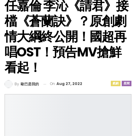
任嘉倫 李沁《請君》接
檔《蒼蘭訣》？原創劇
情大綱終公開！國超再
唱OST！預告MV搶鮮
看起！
On
Aug 27, 2022
戲劇
星聞
By
歐巴是我的