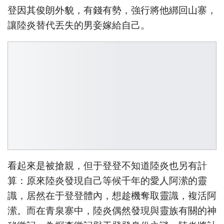
登因其俊朗外貌，有錢有勢，強行將他綁回山寨，
讓陸炎替代丟失的男妾嫁給自己。
看起來是被搶親，但于登登不知道陸炎也另有計
算：原來陸炎發現自己等候千年的愛人阿潆的靈
識，居然在于登登體內，想趁機奪取靈識，複活阿
潆。而在青泉寨中，陸炎偶然發現與靈族有關的神