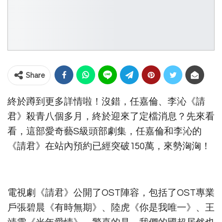
Share
終於蹲到更多詳情啦！沒錯，任嘉倫、李沁《請
君》殺青八個多月，終於迎來了定檔消息？先來看
看，這部愛奇藝S級頭部劇集，任嘉倫和李沁的
《請君》在站內預約已經突破150萬，來勢洶洶！
電視劇《請君》公開了OST陣容，包括了OST專業
戶張碧晨《有時無期》、陸虎《你是我唯一》、王