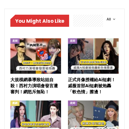
All
You Might Also Like
星聞
星聞
大規模網暴導致站姐自
正式肖像授權給Ai短劇！
殺！西村力演唱會發言遭
戚薇首部Ai短劇被炮轟
審判！網怒斥無恥！
「軟色情」擦邊！
戲劇
星聞