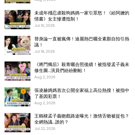
未成年殘忍虐殺狗媽媽一家引眾怒！《給阿嬤的
情書》女主慘遭抵制！
Jul 16, 2026
替身論一直被瘋傳！迪麗熱巴曬全素顏自拍引熱
議！
Jul 18, 2026
《將門獨后》殺青曬合照後續！被指發孟子義未
修生圖…演員們紛紛刪帖！
Aug 2, 2026
張凌赫媽媽首次公開全家福上高位熱搜！被指中
了基因彩票！
Aug 2, 2026
王鶴棣孟子義吻戲路途曝光！激情舌吻被捉包？
全網熱議…誰的？
Jul 22, 2026