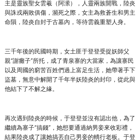
主是靈族聖女雲羲（阿潆），人靈兩族開戰，陸炎
與誅戎兩敗俱傷，瀕死之際，女主為救蒼生和男主
命隕，陸炎自封于古墓內，等待雲義重塑人身。
三千年後的民國時期，女土匪于登登受捉妖師父
親“謝癱子”所托，成了青泉寨的大當家，為讓寨民
以及周國的窮苦百姓們過上富足生活，她帶著手下
盜墓，無意中解開了千年半妖陸炎的封印，從此與
他結下了不解之緣。
再次遇到陸炎的時候，于登登並沒有認出他，為了
繼續為寨子“搞錢”，她想要通過納男妾來收彩禮，
結果陸炎成了讓她搞丟自己男妾的轎行老板。于登