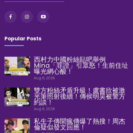
Popular Posts
西村力中國粉絲貼吧舉例
Mina「罪證」引眾怒！生前住址
曝光網心酸！
Aug 6, 2026
雙方粉絲矛盾升級！虞書欣被激
光筆照射後續！傳侯明昊被警方
約談！
Aug 6, 2026
私生子傳聞瘋傳爆了熱搜！周杰
倫疑似發文回應！