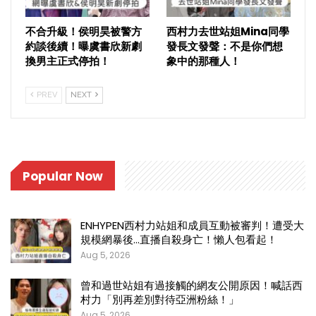
不合升級！侯明昊被警方
西村力去世站姐Mina同學
約談後續！曝虞書欣新劇
發長文發聲：不是你們想
換男主正式停拍！
象中的那種人！
PREV
NEXT
Popular Now
ENHYPEN西村力站姐和成員互動被審判！遭受大
規模網暴後…直播自殺身亡！懶人包看起！
Aug 5, 2026
曾和過世站姐有過接觸的網友公開原因！喊話西
村力「別再差別對待亞洲粉絲！」
Aug 5, 2026