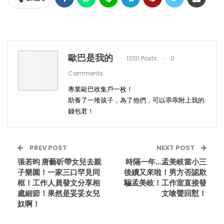
歐巴是我的
12131 Posts
0
Comments
專業歐巴收集戶一枚！
助養了一堆孩子，為了他們，可以乖乖附上我的
錢包君！
PREV POST
NEXT POST
張若昀 唐藝昕帶女兒去親
時隔一年…孟美岐當小三
子樂園！一家三口罕見同
後續又來啦！男方否認欺
框！工作人員發文分享相
騙孟美岐！工作室直接發
處細節！果然是妥妥女兒
文嗆聲回懟！
奴啊！