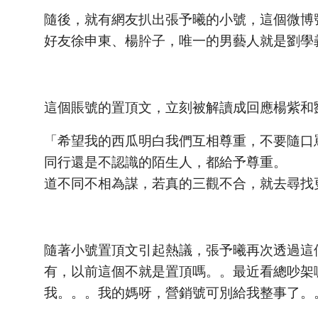
隨後，就有網友扒出張予曦的小號，這個微博
好友徐申東、楊肸子，唯一的男藝人就是劉學
這個賬號的置頂文，立刻被解讀成回應楊紫和
「希望我的西瓜明白我們互相尊重，不要隨口
同行還是不認識的陌生人，都給予尊重。
道不同不相為謀，若真的三觀不合，就去尋找
隨著小號置頂文引起熱議，張予曦再次透過這
有，以前這個不就是置頂嗎。。最近看總吵架
我。。。我的媽呀，營銷號可別給我整事了。