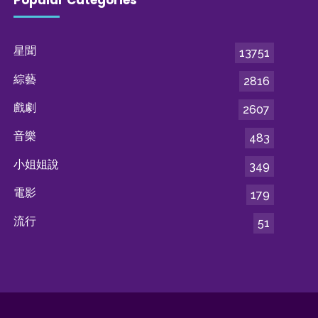
星聞
13751
綜藝
2816
戲劇
2607
音樂
483
小姐姐說
349
電影
179
流行
51