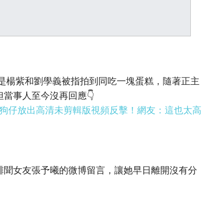
是楊紫和劉學義被指拍到同吃一塊蛋糕，隨著正主
但當事人至今沒再回應👇
！狗仔放出高清未剪輯版視頻反擊！網友：這也太高
義緋聞女友張予曦的微博留言，讓她早日離開沒有分