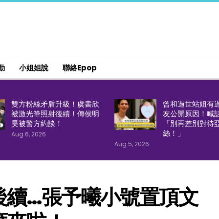
動
小姐姐說
聯絡epop
雙方粉絲矛盾升級！虞書欣
曾和過世站姐有
被激光筆照射後續！傳侯明
友公開原因！喊
昊被警方約談！
「別再差別對待
絲！」
Aug 6, 2026
Aug 5, 2026
後續…張予曦小號置頂文