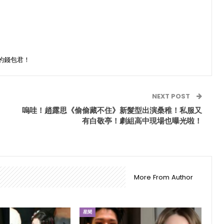
的錢包君！
NEXT POST
嗚哇！趙露思《偷偷藏不住》新髮型出演桑稚！私服又
有白敬亭！劇組高中現場也曝光啦！
More From Author
星聞