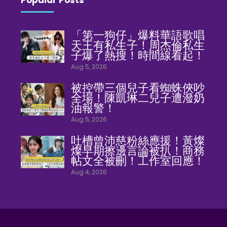
「第一狗仔」爆料華語歌唱
天王有私生子！周杰倫私生
子爆了熱搜！時間線看起！
Aug 5, 2026
被控帶三個兒子看蜘蛛俠吵
全場！陳凱琳二兒子遭潑奶
油報警！
Aug 5, 2026
吐槽曾沛慈粉絲應援！黃燦
燦早期擦邊言論被扒！商務
帖文全被刪！工作室回應！
Aug 4, 2026