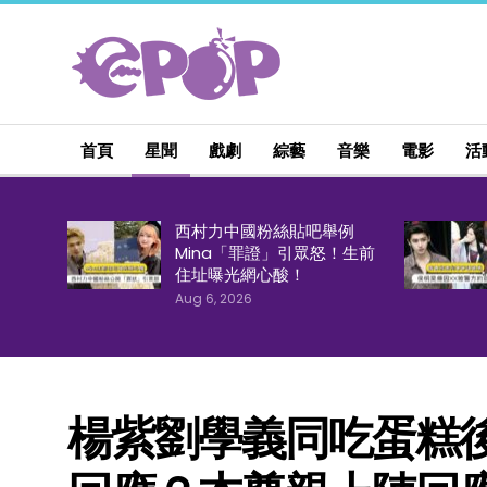
首頁
星聞
戲劇
綜藝
音樂
電影
活
西村力中國粉絲貼吧舉例
Mina「罪證」引眾怒！生前
住址曝光網心酸！
Aug 6, 2026
楊紫劉學義同吃蛋糕