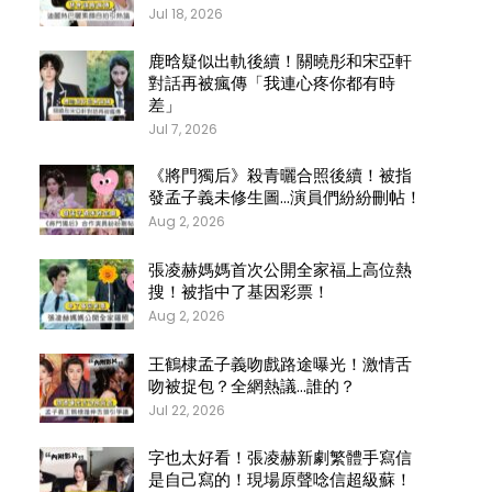
Jul 18, 2026
鹿晗疑似出軌後續！關曉彤和宋亞軒
對話再被瘋傳「我連心疼你都有時
差」
Jul 7, 2026
《將門獨后》殺青曬合照後續！被指
發孟子義未修生圖…演員們紛紛刪帖！
Aug 2, 2026
張凌赫媽媽首次公開全家福上高位熱
搜！被指中了基因彩票！
Aug 2, 2026
王鶴棣孟子義吻戲路途曝光！激情舌
吻被捉包？全網熱議…誰的？
Jul 22, 2026
字也太好看！張凌赫新劇繁體手寫信
是自己寫的！現場原聲唸信超級蘇！