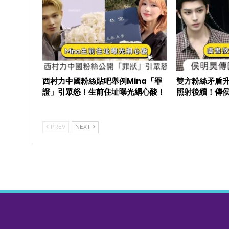
西村力中國粉絲貼吧舉例Mina「罪
雙方粉絲矛盾
證」引眾怒！生前住址曝光網心酸！
照射後續！傳
PREV
NEXT