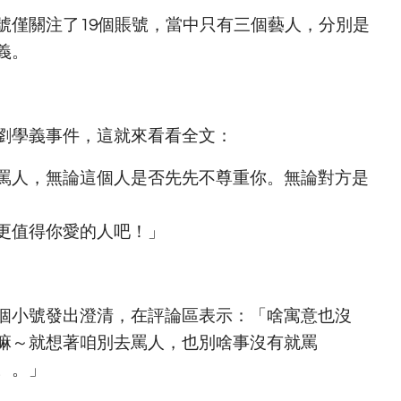
號僅關注了19個賬號，當中只有三個藝人，分別是
義。
劉學義事件，這就來看看全文：
罵人，無論這個人是否先先不尊重你。無論對方是
更值得你愛的人吧！」
個小號發出澄清，在評論區表示：「啥寓意也沒
嘛～就想著咱別去罵人，也別啥事沒有就罵
。。」