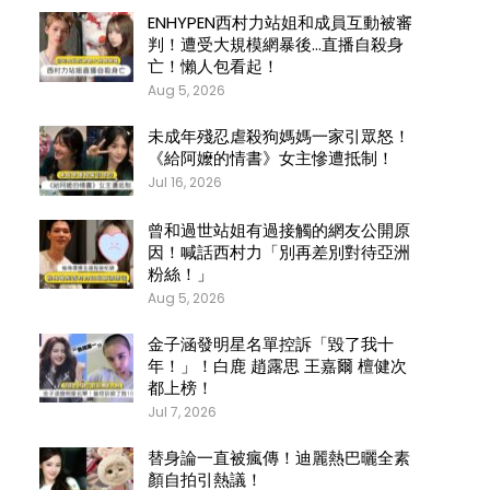
ENHYPEN西村力站姐和成員互動被審
判！遭受大規模網暴後…直播自殺身
亡！懶人包看起！
Aug 5, 2026
未成年殘忍虐殺狗媽媽一家引眾怒！
《給阿嬤的情書》女主慘遭抵制！
Jul 16, 2026
曾和過世站姐有過接觸的網友公開原
因！喊話西村力「別再差別對待亞洲
粉絲！」
Aug 5, 2026
金子涵發明星名單控訴「毀了我十
年！」！白鹿 趙露思 王嘉爾 檀健次
都上榜！
Jul 7, 2026
替身論一直被瘋傳！迪麗熱巴曬全素
顏自拍引熱議！