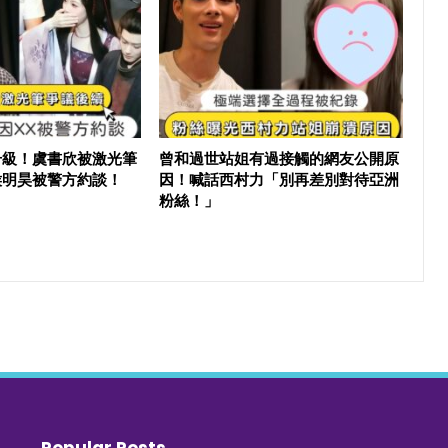
升級！虞書欣被激光筆
曾和過世站姐有過接觸的網友公開原
侯明昊被警方約談！
因！喊話西村力「別再差別對待亞洲
粉絲！」
Popular Posts