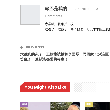
歐巴是我的
12127 Posts
0
Comments
專業歐巴收集戶一枚！
助養了一堆孩子，為了他們，可以乖乖附上我
PREV POST
大強真的火了！王鶴棣被拍和李雪琴一同回家！評論區
笑瘋了：連闢謠都懶的程度！
You Might Also Like
星聞
戲劇