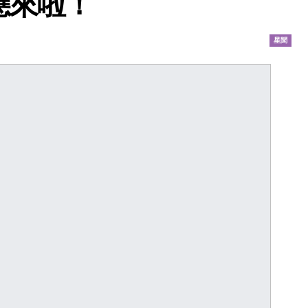
應來啦！
星聞