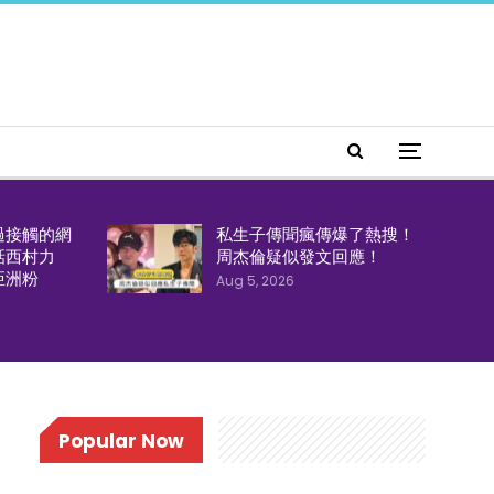
過接觸的網
私生子傳聞瘋傳爆了熱搜！
話西村力
周杰倫疑似發文回應！
亞洲粉
Aug 5, 2026
Popular Now