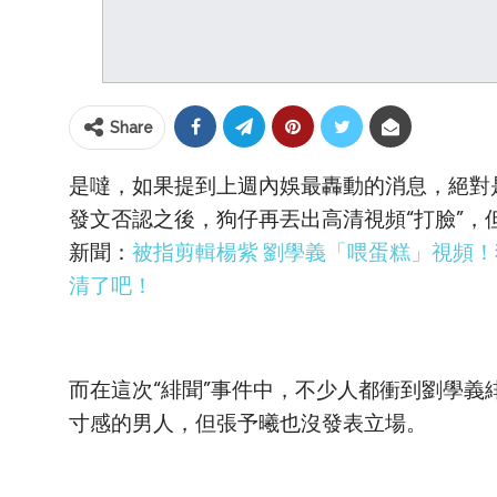
Share
是噠，如果提到上週內娛最轟動的消息，絕對
發文否認之後，狗仔再丟出高清視頻“打臉”，
新聞：
被指剪輯楊紫 劉學義「喂蛋糕」視頻
清了吧！
而在這次“緋聞”事件中，不少人都衝到劉學
寸感的男人，但張予曦也沒發表立場。