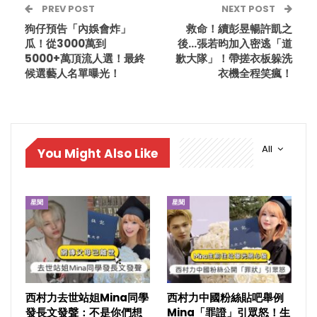
PREV POST
NEXT POST
狗仔預告「內娛會炸」
救命！續彭昱暢許凱之
瓜！從3000萬到
後…張若昀加入密逃「道
5000+萬頂流人選！最終
歉大隊」！帶搓衣板躲洗
候選藝人名單曝光！
衣機全程笑瘋！
All
You Might Also Like
星聞
星聞
西村力去世站姐Mina同學
西村力中國粉絲貼吧舉例
發長文發聲：不是你們想
Mina「罪證」引眾怒！生