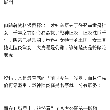
展開。
但隨著物料慢慢釋出，才知道原來于登登前世是神
女，千年之前以命易命救了戰神陸炎。陸炎沈睡千
年，醒來已是民國，重遇神女轉世的土匪。女土匪
搶走陸炎當妾，大房還是公雞，誰知陸炎是扮豬吃
老虎……
沒錯，又是最帶感的「前世今生」設定，而且任嘉
倫再穿盔甲，戰神陸炎僅是名字就十分有氣勢！
而在11號早上，終於看到了官方公開第一版預