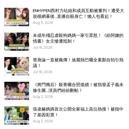
ENHYPEN西村力站姐和成員互動被審判！遭受大
規模網暴後…直播自殺身亡！懶人包看起！
Aug 5, 2026
未成年殘忍虐殺狗媽媽一家引眾怒！《給阿嬤的
情書》女主慘遭抵制！
Jul 16, 2026
替身論一直被瘋傳！迪麗熱巴曬全素顏自拍引熱
議！
Jul 18, 2026
《將門獨后》殺青曬合照後續！被指發孟子義未
修生圖…演員們紛紛刪帖！
Aug 2, 2026
張凌赫媽媽首次公開全家福上高位熱搜！被指中
了基因彩票！
Aug 2, 2026