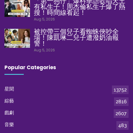
「第一狗仔」爆料華語歌唱天王
有私生子！周杰倫私生子爆了熱
搜！時間線看起！
Aug 5, 2026
被控帶三個兒子看蜘蛛俠吵全
場！陳凱琳二兒子遭潑奶油報
警！
Aug 5, 2026
Popular Categories
星聞
13752
綜藝
2816
戲劇
2607
音樂
483