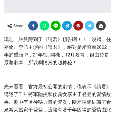
Share
嗚哇！終於蹲到了《請君》預告啊！！！沒錯，任
嘉倫、李沁主演的《請君》，絕對是愛奇藝2022
年的重頭IP，21年9月開機，12月殺青，但由於是
原創劇本，所以劇情真的超神秘！
先來看看，官方最初公開的劇情，僅表示《請君》
講述了千年將軍陸炎和仗義女寨主于登登的愛情故
事。劇中有著神秘力量的陸炎，陰差陽錯結識了青
泉寨大當家于登登，這段有著千年因緣的愛情由此