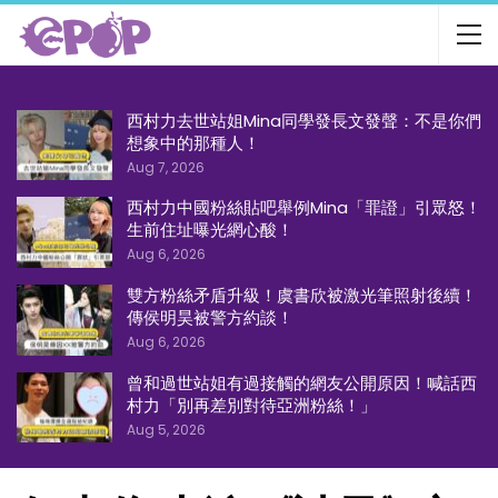
西村力去世站姐Mina同學發長文發聲：不是你們
想象中的那種人！
Aug 7, 2026
西村力中國粉絲貼吧舉例Mina「罪證」引眾怒！
生前住址曝光網心酸！
Aug 6, 2026
雙方粉絲矛盾升級！虞書欣被激光筆照射後續！
傳侯明昊被警方約談！
Aug 6, 2026
曾和過世站姐有過接觸的網友公開原因！喊話西
村力「別再差別對待亞洲粉絲！」
Aug 5, 2026