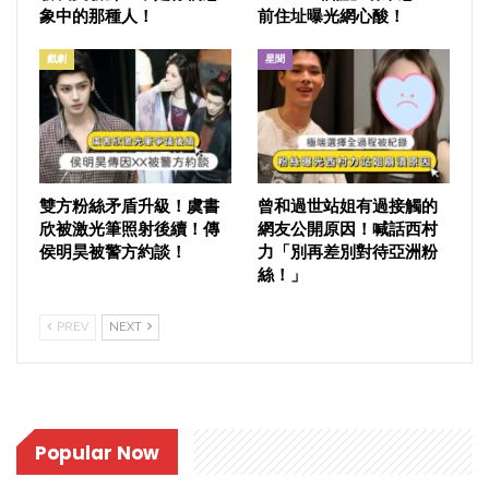
象中的那種人！
前住址曝光網心酸！
戲劇
星聞
雙方粉絲矛盾升級！虞書
曾和過世站姐有過接觸的
欣被激光筆照射後續！傳
網友公開原因！喊話西村
侯明昊被警方約談！
力「別再差別對待亞洲粉
絲！」
PREV
NEXT
Popular Now