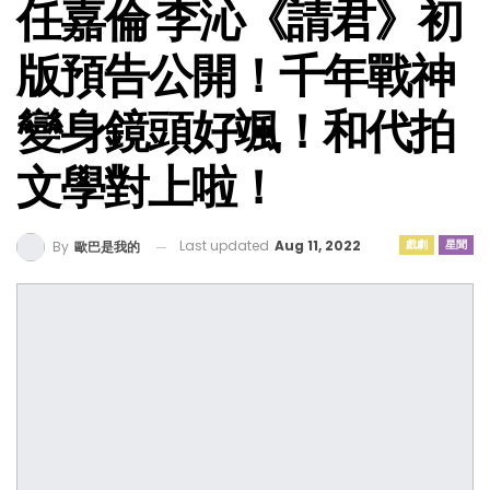
任嘉倫 李沁《請君》初
版預告公開！千年戰神
變身鏡頭好颯！和代拍
文學對上啦！
Last updated
Aug 11, 2022
戲劇
星聞
By
歐巴是我的