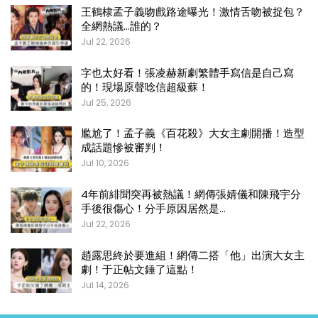
王鶴棣孟子義吻戲路途曝光！激情舌吻被捉包？
全網熱議…誰的？
Jul 22, 2026
字也太好看！張凌赫新劇繁體手寫信是自己寫
的！現場原聲唸信超級蘇！
Jul 25, 2026
尷尬了！孟子義《百花殺》大女主劇開播！造型
成話題慘被審判！
Jul 10, 2026
4年前緋聞突再被熱議！網傳張婧儀和陳飛宇分
手後很傷心！分手原因居然是…
Jul 22, 2026
趙露思終於要進組！網傳二搭「他」出演大女主
劇！于正帖文錘了這點！
Jul 14, 2026