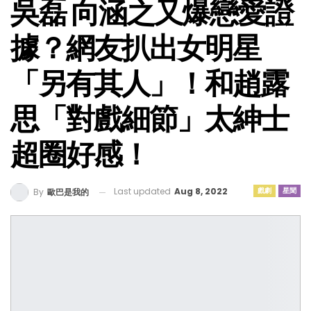
吳磊 向涵之又爆戀愛證
據？網友扒出女明星
「另有其人」！和趙露
思「對戲細節」太紳士
超圈好感！
Last updated
Aug 8, 2022
戲劇
星聞
By
歐巴是我的