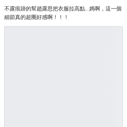
不露痕跡的幫趙露思把衣服拉高點…媽啊，這一個
細節真的超圈好感啊！！！