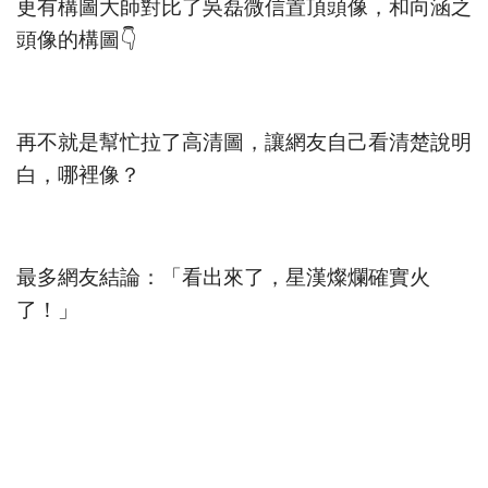
更有構圖大師對比了吳磊微信置頂頭像，和向涵之
頭像的構圖👇
再不就是幫忙拉了高清圖，讓網友自己看清楚說明
白，哪裡像？
最多網友結論：「看出來了，星漢燦爛確實火
了！」