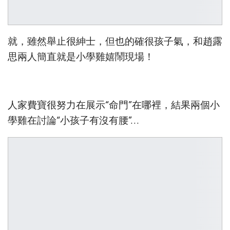
就，雖然舉止很紳士，但也的確很孩子氣，和趙露
思兩人簡直就是小學雞嬉鬧現場！
人家費寶很努力在展示“命門”在哪裡，結果兩個小
學雞在討論“小孩子有沒有腰”…