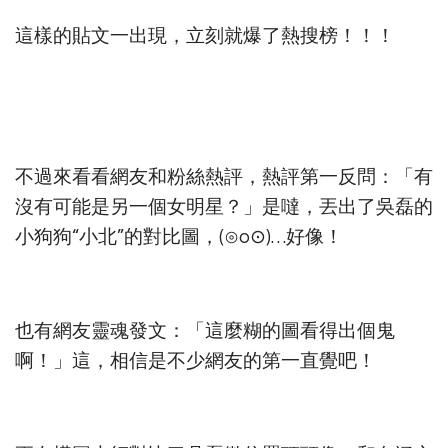
這樣的貼文一出現，立刻就爆了熱搜榜！！！
不過來看看網友和粉絲熱評，熱評第一反問：「有
沒有可能是另一個女明星？」是噠，丟出了吳磊的
小狗狗“小北”的對比圖，(⊙o⊙)…好像！
也有網友靈魂發文：「這麼糊的圖看得出個鬼
啊！」這，相信是不少網友的第一直覺吧！