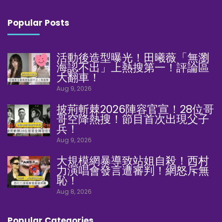
Popular Posts
活動後造型曝光！田曦薇「無瀏
海認不出」上熱搜第一！評論區
大翻車！
Aug 9, 2026
披荊斬棘2026陣容官宣！28位哥
哥空降熱搜！節目首次出現父子
兵！
Aug 9, 2026
大規模網暴導致站姐自殺！西村
力演唱會發言遭審判！網怒斥無
恥！
Aug 8, 2026
Popular Categories