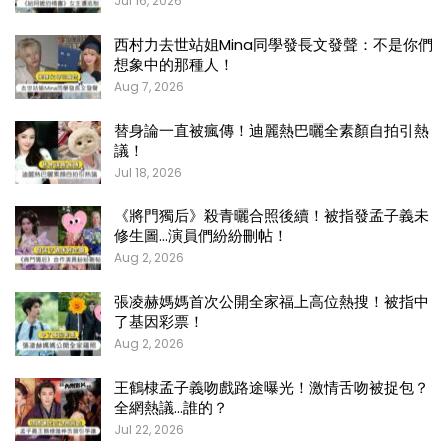
Jul 16, 2026
西村力去世站姐Mina同學發長文發聲：不是你們
想象中的那種人！
Aug 7, 2026
替身論一直被瘋傳！迪麗熱巴曬全素顏自拍引熱
議！
Jul 18, 2026
《將門獨后》殺青曬合照後續！被指發孟子義未
修生圖…演員們紛紛刪帖！
Aug 2, 2026
張凌赫媽媽首次公開全家福上高位熱搜！被指中
了基因彩票！
Aug 2, 2026
王鶴棣孟子義吻戲路途曝光！激情舌吻被捉包？
全網熱議…誰的？
Jul 22, 2026