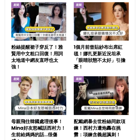
星聞
星聞
粉絲提醒裙子穿反了！雅
1個月前曾貼紗布出席紅
賢用中文粗口回復！用詞
毯！娜扎更新近況坦承
太地道中網友直呼也太
「眼睛狀態不太好」引擔
強！
憂！
星聞
星聞
母親飛往韓國處理後事！
配戴網暴去世粉絲同款項
Mina好友怒喊話西村力！
鍊！西村力遭炮轟在挑
生前給媽媽的話…很傷
釁：項鍊含義超諷刺！