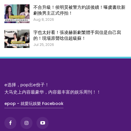
不合升級！侯明昊被警方約談後續！曝虞書欣新
劇換男主正式停拍！
Aug 8, 2026
字也太好看！張凌赫新劇繁體手寫信是自己寫
的！現場原聲唸信超級蘇！
Jul 25, 2026
e选择，pop出e份子！
大马史上内容最豪华，内容最丰富的娱乐周刊！！
epop - 就愛玩娛樂 Facebook