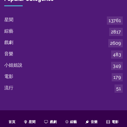
星聞
13761
綜藝
2817
戲劇
2609
音樂
483
小姐姐說
349
電影
179
流行
51
首頁
星聞
戲劇
綜藝
音樂
電影