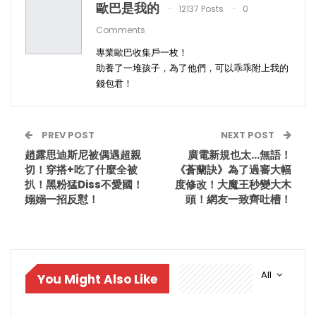
歐巴是我的
12137 Posts
0
Comments
專業歐巴收集戶一枚！
助養了一堆孩子，為了他們，可以乖乖附上我的
錢包君！
PREV POST
NEXT POST
趙露思迪斯尼被偶遇超親
廣電新規也太…無語！
切！穿搭+吃了什麼全被
《蒼蘭訣》為了過審大幅
扒！黑粉猛Diss不愛國！
度修改！大魔王秒變大木
嫋嫋一招反懟！
頭！網友一致齊吐槽！
All
You Might Also Like