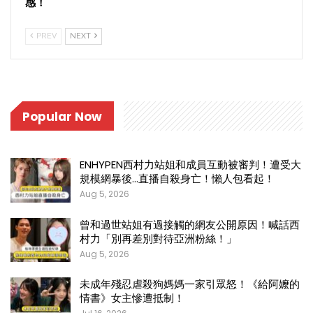
感！
PREV
NEXT
Popular Now
ENHYPEN西村力站姐和成員互動被審判！遭受大
規模網暴後…直播自殺身亡！懶人包看起！
Aug 5, 2026
曾和過世站姐有過接觸的網友公開原因！喊話西
村力「別再差別對待亞洲粉絲！」
Aug 5, 2026
未成年殘忍虐殺狗媽媽一家引眾怒！《給阿嬤的
情書》女主慘遭抵制！