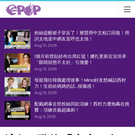
粉絲提醒裙子穿反了！雅賢用中文粗口回復！用
詞太地道中網友直呼也太強！
Aug 10, 2026
1個月前曾貼紗布出席紅毯！娜扎更新近況坦承
「眼睛狀態不太好」引擔憂！
Aug 10, 2026
母親飛往韓國處理後事！Mina好友怒喊話西村
力！生前給媽媽的話…很傷感！
Aug 10, 2026
配戴網暴去世粉絲同款項鍊！西村力遭炮轟在挑
釁：項鍊含義超諷刺！
Aug 9, 2026