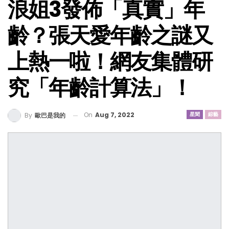
浪姐3發佈「真實」年
齡？張天愛年齡之謎又
上熱一啦！網友集體研
究「年齡計算法」！
On
Aug 7, 2022
星聞
綜藝
By
歐巴是我的