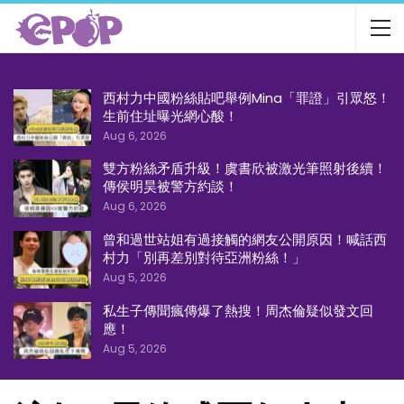
西村力中國粉絲貼吧舉例Mina「罪證」引眾怒！
生前住址曝光網心酸！
Aug 6, 2026
雙方粉絲矛盾升級！虞書欣被激光筆照射後續！
傳侯明昊被警方約談！
Aug 6, 2026
曾和過世站姐有過接觸的網友公開原因！喊話西
村力「別再差別對待亞洲粉絲！」
Aug 5, 2026
私生子傳聞瘋傳爆了熱搜！周杰倫疑似發文回
應！
Aug 5, 2026