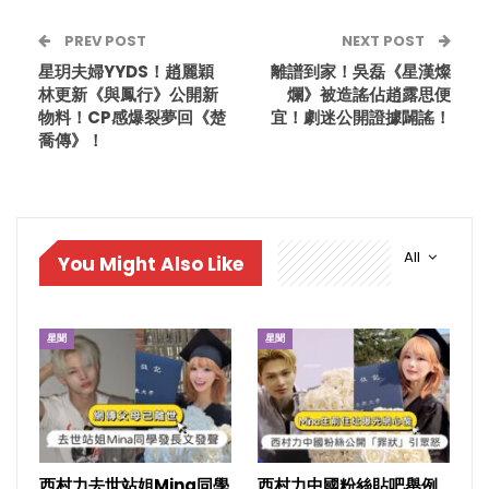
PREV POST
NEXT POST
星玥夫婦YYDS！趙麗穎
離譜到家！吳磊《星漢燦
林更新《與鳳行》公開新
爛》被造謠佔趙露思便
物料！CP感爆裂夢回《楚
宜！劇迷公開證據闢謠！
喬傳》！
All
You Might Also Like
星聞
星聞
西村力去世站姐Mina同學
西村力中國粉絲貼吧舉例