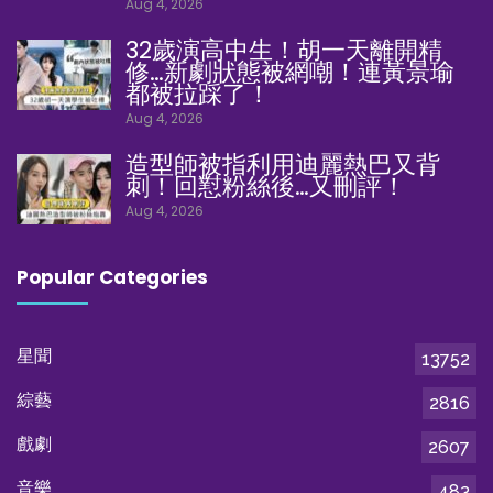
Aug 4, 2026
32歲演高中生！胡一天離開精
修…新劇狀態被網嘲！連黃景瑜
都被拉踩了！
Aug 4, 2026
造型師被指利用迪麗熱巴又背
刺！回懟粉絲後…又刪評！
Aug 4, 2026
Popular Categories
星聞
13752
綜藝
2816
戲劇
2607
音樂
483