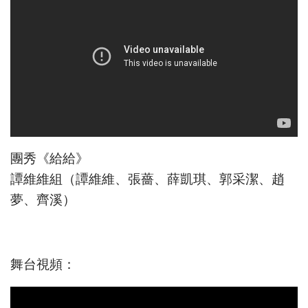
團秀《給給》
譚維維組（譚維維、張薔、薛凱琪、郭采潔、趙
夢、齊溪）
舞台視頻：