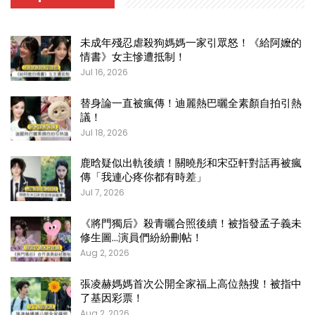
未成年殘忍虐殺狗媽媽一家引眾怒！《給阿嬤的
情書》女主慘遭抵制！
Jul 16, 2026
替身論一直被瘋傳！迪麗熱巴曬全素顏自拍引熱
議！
Jul 18, 2026
鹿晗疑似出軌後續！關曉彤和宋亞軒對話再被瘋
傳「我連心疼你都有時差」
Jul 7, 2026
《將門獨后》殺青曬合照後續！被指發孟子義未
修生圖…演員們紛紛刪帖！
Aug 2, 2026
張凌赫媽媽首次公開全家福上高位熱搜！被指中
了基因彩票！
Aug 2, 2026