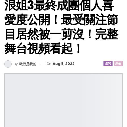
浪姐3最終成團個人喜
愛度公開！最受關注節
目居然被一剪沒！完整
舞台視頻看起！
On
Aug 5, 2022
星聞
綜藝
By
歐巴是我的