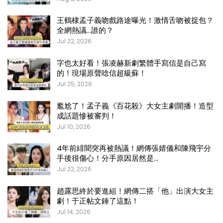
王鶴棣孟子義吻戲路途曝光！激情舌吻被捉包？
全網熱議…誰的？
Jul 22, 2026
字也太好看！張凌赫新劇繁體手寫信是自己寫
的！現場原聲唸信超級蘇！
Jul 25, 2026
尷尬了！孟子義《百花殺》大女主劇開播！造型
成話題慘被審判！
Jul 10, 2026
4年前緋聞突再被熱議！網傳張婧儀和陳飛宇分
手後很傷心！分手原因居然是…
Jul 22, 2026
趙露思終於要進組！網傳二搭「他」出演大女主
劇！于正帖文錘了這點！
Jul 14, 2026