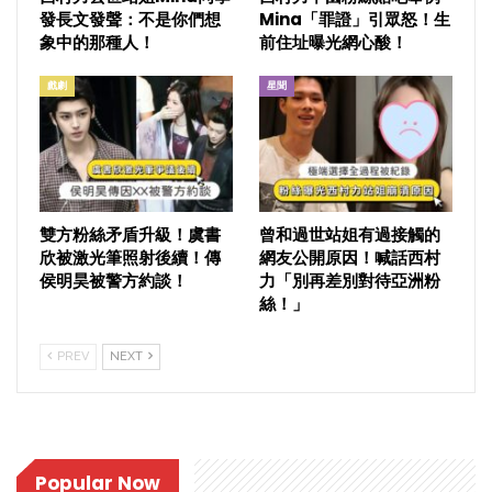
發長文發聲：不是你們想
Mina「罪證」引眾怒！生
象中的那種人！
前住址曝光網心酸！
戲劇
星聞
雙方粉絲矛盾升級！虞書
曾和過世站姐有過接觸的
欣被激光筆照射後續！傳
網友公開原因！喊話西村
侯明昊被警方約談！
力「別再差別對待亞洲粉
絲！」
PREV
NEXT
Popular Now