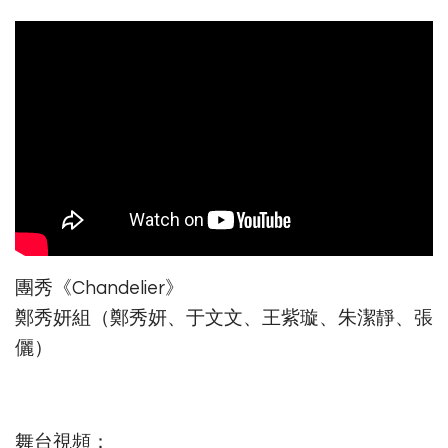
團秀《Chandelier》
鄭秀妍組（鄭秀妍、于文文、王紫璇、朱潔靜、張
儷）
舞台視頻：