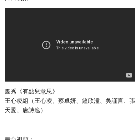
團秀《有點兒意思》
王心凌組（王心凌、蔡卓妍、鐘欣潼、吳謹言、張
天愛、唐詩逸）
舞台視頻：