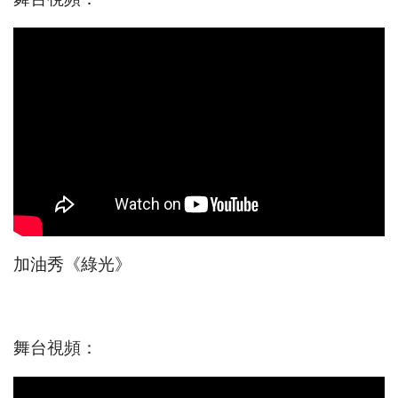
加油秀《綠光》
舞台視頻：