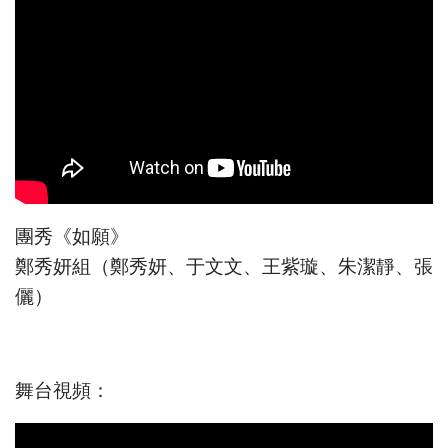
團秀《如願》
鄭秀妍組（鄭秀妍、于文文、王紫璇、朱潔靜、張
儷）
舞台視頻：