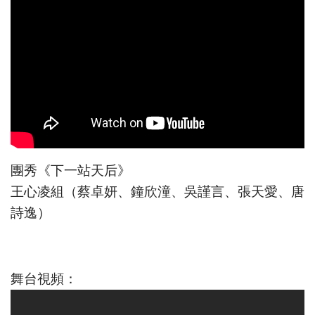
團秀《下一站天后》
王心凌組（蔡卓妍、鐘欣潼、吳謹言、張天愛、唐
詩逸）
舞台視頻：