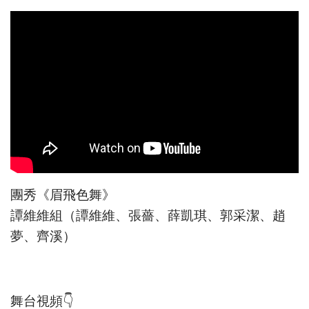
團秀《眉飛色舞》
譚維維組（譚維維、張薔、薛凱琪、郭采潔、趙
夢、齊溪）
舞台視頻👇