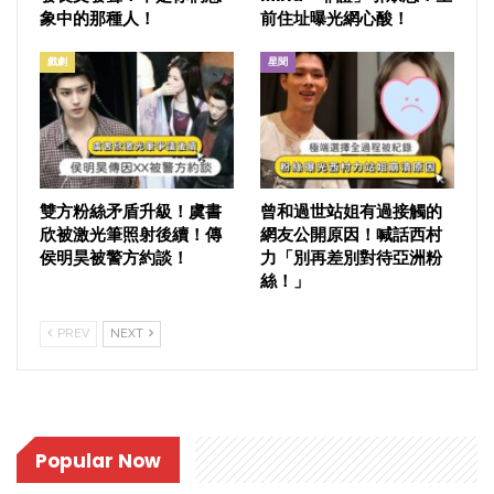
象中的那種人！
前住址曝光網心酸！
戲劇
星聞
雙方粉絲矛盾升級！虞書
曾和過世站姐有過接觸的
欣被激光筆照射後續！傳
網友公開原因！喊話西村
侯明昊被警方約談！
力「別再差別對待亞洲粉
絲！」
PREV
NEXT
Popular Now