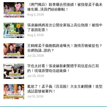
《將門獨后》殺青曬合照後續！被指發孟子義未
修生圖…演員們紛紛刪帖！
Aug 2, 2026
張凌赫媽媽首次公開全家福上高位熱搜！被指中
了基因彩票！
Aug 2, 2026
王鶴棣孟子義吻戲路途曝光！激情舌吻被捉包？
全網熱議…誰的？
Jul 22, 2026
字也太好看！張凌赫新劇繁體手寫信是自己寫
的！現場原聲唸信超級蘇！
Jul 25, 2026
尷尬了！孟子義《百花殺》大女主劇開播！造型
成話題慘被審判！
Jul 10, 2026