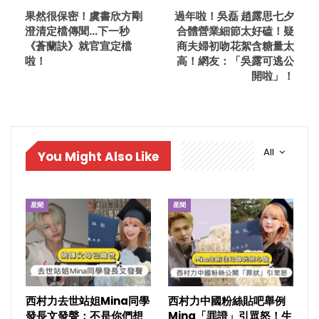
果然很保密！虞書欣方剛
過年啦！吳磊 趙露思七夕
澄清定檔傳聞…下一秒
合體營業細節太好磕！疑
《蒼蘭訣》就官宣定檔
商夫婦初吻花絮含糖量太
啦！
高！網友：「吳露可逃公
開啦」！
All
You Might Also Like
星聞
星聞
西村力去世站姐Mina同學
西村力中國粉絲貼吧舉例
發長文發聲：不是你們想
Mina「罪證」引眾怒！生