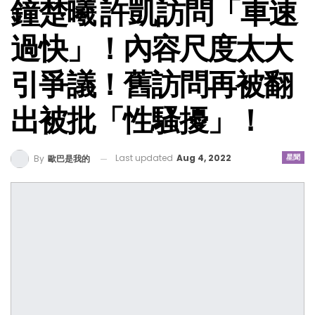
鐘楚曦 許凱訪問「車速
過快」！內容尺度太大
引爭議！舊訪問再被翻
出被批「性騷擾」！
Last updated
Aug 4, 2022
星聞
By
歐巴是我的