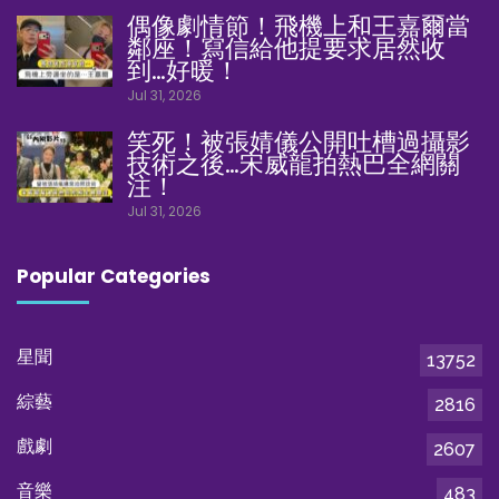
偶像劇情節！飛機上和王嘉爾當
鄰座！寫信給他提要求居然收
到…好暖！
Jul 31, 2026
笑死！被張婧儀公開吐槽過攝影
技術之後…宋威龍拍熱巴全網關
注！
Jul 31, 2026
Popular Categories
星聞
13752
綜藝
2816
戲劇
2607
音樂
483