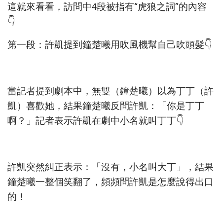
這就來看看，訪問中4段被指有“虎狼之詞”的內容
👇
第一段：許凱提到鐘楚曦用吹風機幫自己吹頭髮👇
當記者提到劇本中，無雙（鐘楚曦）以為丁丁（許
凱）喜歡她，結果鐘楚曦反問許凱：「你是丁丁
啊？」記者表示許凱在劇中小名就叫丁丁👇
許凱突然糾正表示：「沒有，小名叫大丁」，結果
鐘楚曦一整個笑翻了，頻頻問許凱是怎麼說得出口
的！