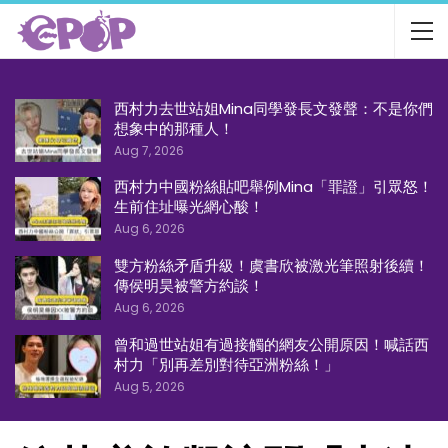
西村力去世站姐Mina同學發長文發聲：不是你們
想象中的那種人！
Aug 7, 2026
西村力中國粉絲貼吧舉例Mina「罪證」引眾怒！
生前住址曝光網心酸！
Aug 6, 2026
雙方粉絲矛盾升級！虞書欣被激光筆照射後續！
傳侯明昊被警方約談！
Aug 6, 2026
曾和過世站姐有過接觸的網友公開原因！喊話西
村力「別再差別對待亞洲粉絲！」
Aug 5, 2026