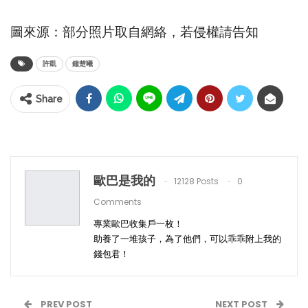
圖來源：部分照片取自網絡，若侵權請告知
許凱
鐘楚曦
Share
歐巴是我的
12128 Posts
0
Comments
專業歐巴收集戶一枚！
助養了一堆孩子，為了他們，可以乖乖附上我的
錢包君！
PREV POST
NEXT POST