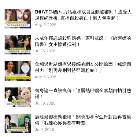
ENHYPEN西村力站姐和成員互動被審判！遭受大
規模網暴後…直播自殺身亡！懶人包看起！
Aug 5, 2026
未成年殘忍虐殺狗媽媽一家引眾怒！《給阿嬤的
情書》女主慘遭抵制！
Jul 16, 2026
曾和過世站姐有過接觸的網友公開原因！喊話西
村力「別再差別對待亞洲粉絲！」
Aug 5, 2026
替身論一直被瘋傳！迪麗熱巴曬全素顏自拍引熱
議！
Jul 18, 2026
鹿晗疑似出軌後續！關曉彤和宋亞軒對話再被瘋
傳「我連心疼你都有時差」
Jul 7, 2026