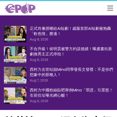
正式肖像授權給Ai短劇！戚薇首部Ai短劇被炮轟
「軟色情」擦邊！
Aug 8, 2026
不合升級！侯明昊被警方約談後續！曝虞書欣新
劇換男主正式停拍！
Aug 8, 2026
西村力去世站姐Mina同學發長文發聲：不是你們
想象中的那種人！
Aug 7, 2026
西村力中國粉絲貼吧舉例Mina「罪證」引眾怒！
生前住址曝光網心酸！
Aug 6, 2026