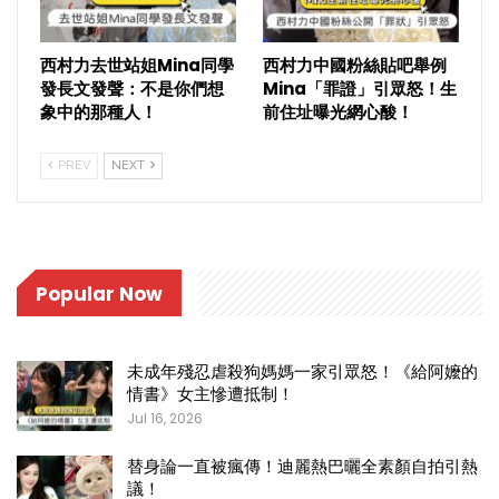
西村力去世站姐Mina同學
西村力中國粉絲貼吧舉例
發長文發聲：不是你們想
Mina「罪證」引眾怒！生
象中的那種人！
前住址曝光網心酸！
PREV
NEXT
Popular Now
未成年殘忍虐殺狗媽媽一家引眾怒！《給阿嬤的
情書》女主慘遭抵制！
Jul 16, 2026
替身論一直被瘋傳！迪麗熱巴曬全素顏自拍引熱
議！