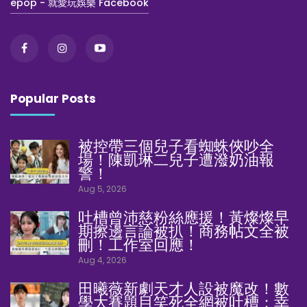
epop - 就愛玩娛樂 Facebook
Popular Posts
被控帶三個兒子看蜘蛛俠吵全
場！陳凱琳二兒子遭潑奶油報
警！
Aug 5, 2026
吐槽曾沛慈粉絲應援！黃燦燦早
期擦邊言論被扒！商務帖文全被
刪！工作室回應！
Aug 4, 2026
田曦薇新劇天才人設被魔改！數
學大賽題目笑死全網被吐槽：幸