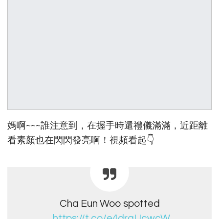
媽啊~~~誰注意到，在握手時還禮儀滿滿，近距離
看素顏也在閃閃發亮啊！視頻看起👇
Cha Eun Woo spotted
..
https://t.co/e4drgUcwcW