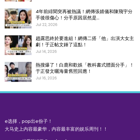
4年前緋聞突再被熱議！網傳張婧儀和陳飛宇分
手後很傷心！分手原因居然是…
Jul 22, 2026
趙露思終於要進組！網傳二搭「他」出演大女主
劇！于正帖文錘了這點！
Jul 14, 2026
熱搜爆了！白鹿和歡娛「教科書式體面分手」！
于正發文曬海量舊照回應！
Jul 16, 2026
e选择，pop出e份子！
大马史上内容最豪华，内容最丰富的娱乐周刊！！