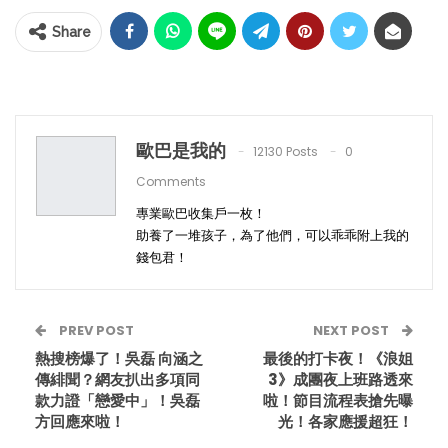
Share
歐巴是我的
12130 Posts
0
Comments
專業歐巴收集戶一枚！
助養了一堆孩子，為了他們，可以乖乖附上我的
錢包君！
PREV POST
NEXT POST
熱搜榜爆了！吳磊 向涵之
最後的打卡夜！《浪姐
傳緋聞？網友扒出多項同
3》成團夜上班路透來
款力證「戀愛中」！吳磊
啦！節目流程表搶先曝
方回應來啦！
光！各家應援超狂！