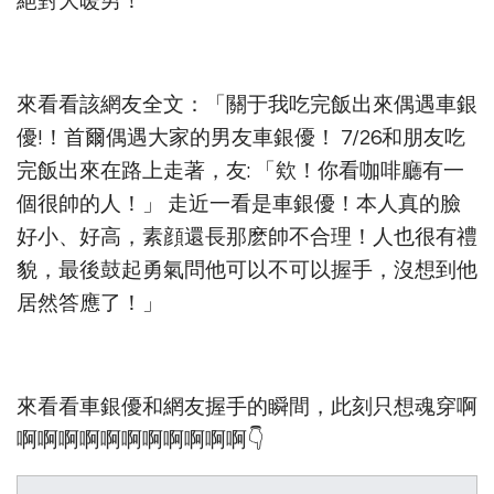
絕對大暖男！
來看看該網友全文：「關于我吃完飯出來偶遇車銀
優!！首爾偶遇大家的男友車銀優！ 7/26和朋友吃
完飯出來在路上走著，友: 「欸！你看咖啡廳有一
個很帥的人！」 走近一看是車銀優！本人真的臉
好小、好高，素顔還長那麽帥不合理！人也很有禮
貌，最後鼓起勇氣問他可以不可以握手，沒想到他
居然答應了！」
來看看車銀優和網友握手的瞬間，此刻只想魂穿啊
啊啊啊啊啊啊啊啊啊啊啊👇