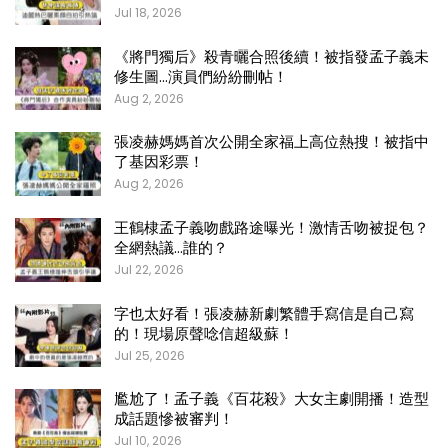
Jul 18, 2026
《將門獨后》殺青曬合照後續！被指發孟子義未
修生圖…演員們紛紛刪帖！
Aug 2, 2026
張凌赫媽媽首次公開全家福上高位熱搜！被指中
了基因彩票！
Aug 2, 2026
王鶴棣孟子義吻戲路途曝光！激情舌吻被捉包？
全網熱議…誰的？
Jul 22, 2026
字也太好看！張凌赫新劇繁體手寫信是自己寫
的！現場原聲唸信超級蘇！
Jul 25, 2026
尷尬了！孟子義《百花殺》大女主劇開播！造型
成話題慘被審判！
Jul 10, 2026