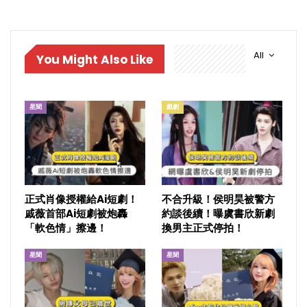
All
You Might Also Like
星聞
戲劇
正式肖像授權給Ai短劇！
不合升級！侯明昊被警方
戚薇首部Ai短劇被炮轟
約談後續！曝虞書欣新劇
「軟色情」擦邊！
換男主正式停拍！
星聞
星聞