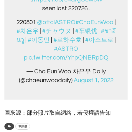
seen last 220726..
220801
@offclASTRO
#ChaEunWoo
|
#차은우
|
#チャウヌ
|
#车银优
|
#ชาอึ
นวู
|
#이동민
|
#로하수호
|
#아스트로
|
#ASTRO
pic.twitter.com/YhpQNBRpDQ
— Cha Eun Woo 차은우 Daily
(@chaeunwoodaily)
August 1, 2022
圖來源：部分照片取自網絡，若侵權請告知
車銀優