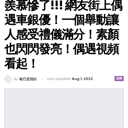
羨慕慘了!!! 網友街上偶
遇車銀優！一個舉動讓
人感受禮儀滿分！素顏
也閃閃發亮！偶遇視頻
看起！
Last updated
Aug 1, 2022
星聞
By
歐巴是我的