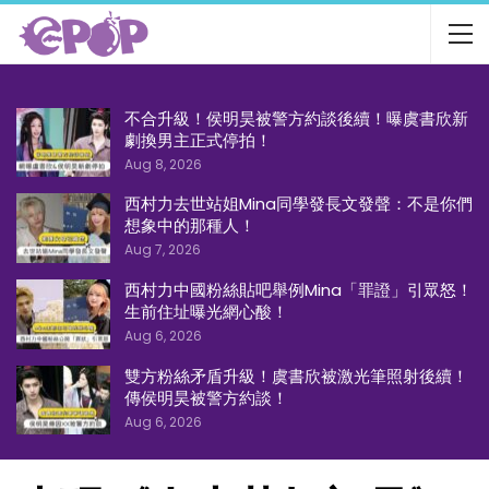
不合升級！侯明昊被警方約談後續！曝虞書欣新
劇換男主正式停拍！
Aug 8, 2026
西村力去世站姐Mina同學發長文發聲：不是你們
想象中的那種人！
Aug 7, 2026
西村力中國粉絲貼吧舉例Mina「罪證」引眾怒！
生前住址曝光網心酸！
Aug 6, 2026
雙方粉絲矛盾升級！虞書欣被激光筆照射後續！
傳侯明昊被警方約談！
Aug 6, 2026