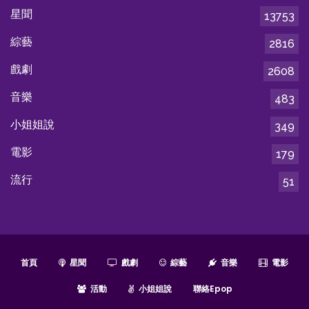
星聞
13753
綜藝
2816
戲劇
2608
音樂
483
小姐姐說
349
電影
179
流行
51
首頁
星聞
戲劇
綜藝
音樂
電影
活動
小姐姐說
聯絡epop