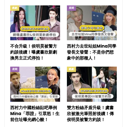
戲劇
星聞
不合升級！侯明昊被警方
西村力去世站姐Mina同學
約談後續！曝虞書欣新劇
發長文發聲：不是你們想
換男主正式停拍！
象中的那種人！
星聞
戲劇
西村力中國粉絲貼吧舉例
雙方粉絲矛盾升級！虞書
Mina「罪證」引眾怒！生
欣被激光筆照射後續！傳
前住址曝光網心酸！
侯明昊被警方約談！