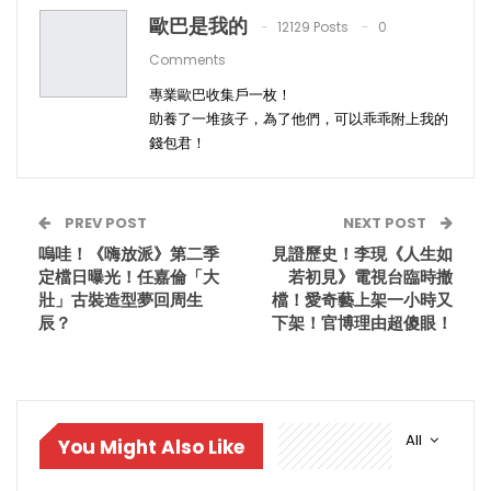
歐巴是我的
12129 Posts
0
Comments
專業歐巴收集戶一枚！
助養了一堆孩子，為了他們，可以乖乖附上我的
錢包君！
PREV POST
NEXT POST
嗚哇！《嗨放派》第二季
見證歷史！李現《人生如
定檔日曝光！任嘉倫「大
若初見》電視台臨時撤
壯」古裝造型夢回周生
檔！愛奇藝上架一小時又
辰？
下架！官博理由超傻眼！
All
You Might Also Like