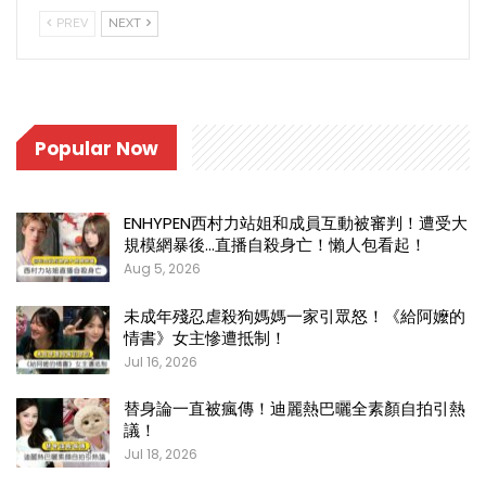
PREV
NEXT
Popular Now
ENHYPEN西村力站姐和成員互動被審判！遭受大
規模網暴後…直播自殺身亡！懶人包看起！
Aug 5, 2026
未成年殘忍虐殺狗媽媽一家引眾怒！《給阿嬤的
情書》女主慘遭抵制！
Jul 16, 2026
替身論一直被瘋傳！迪麗熱巴曬全素顏自拍引熱
議！
Jul 18, 2026