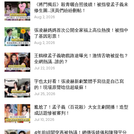
《將門獨后》殺青曬合照後續！被指發孟子義未
修生圖…演員們紛紛刪帖！
Aug 2, 2026
張凌赫媽媽首次公開全家福上高位熱搜！被指中
了基因彩票！
Aug 2, 2026
王鶴棣孟子義吻戲路途曝光！激情舌吻被捉包？
全網熱議…誰的？
Jul 22, 2026
字也太好看！張凌赫新劇繁體手寫信是自己寫
的！現場原聲唸信超級蘇！
Jul 25, 2026
尷尬了！孟子義《百花殺》大女主劇開播！造型
成話題慘被審判！
Jul 10, 2026
4年前緋聞突再被熱議！網傳張婧儀和陳飛宇分