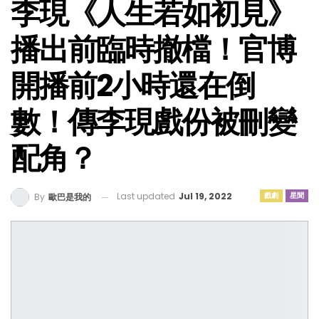
李現《人生若如初見》
播出前臨時撤檔！官博
開播前2小時還在倒
數！傳李現戲份被刪變
配角？
Last updated
Jul 19, 2022
戲劇
星聞
By
歐巴是我的