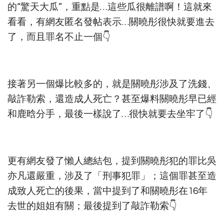
的“驚天大瓜”，重點是…這些瓜很離譜啊！這就來
看看，有網友匿名發帖表示…關曉彤很快就要進去
了，而且罪名不止一個👇
接著另一個爆比較多的，就是關曉彤涉及了洗錢、
敲詐勒索，還造成人死亡？甚至爆料關曉彤早已經
和鹿晗分手，最後一樣說了…很快就要去坐牢了👇
更有網友發了懶人總結包，提到關曉彤犯的罪比吳
亦凡還嚴重，涉及了「刑事犯罪」；這個罪甚至造
成致人死亡的後果，當中提到了和關曉彤在16年
去世的姐姐有關；最後提到了敲詐勒索👇