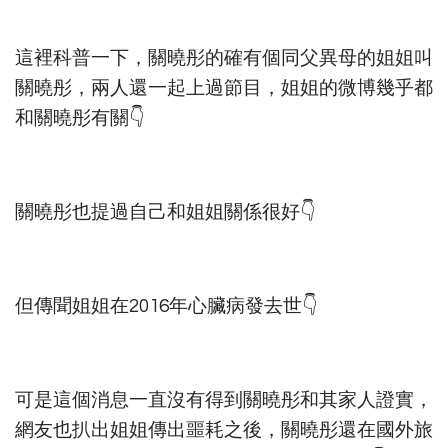
這裡科普一下，關曉彤的確有個同父異母的姐姐叫
關曉彤，兩人還一起上過節目，姐姐的微博幾乎都
和關曉彤有關👇
關曉彤也提過自己和姐姐關係很好👇
但傳聞姐姐在2016年心臟病發去世👇
可是這個消息一直沒有得到關曉彤和其家人證實，
網友也扒出姐姐傳出噩耗之後，關曉彤還在國外旅