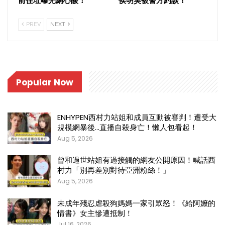
前住址曝光網心酸！
侯明昊被警方約談！
PREV
NEXT
Popular Now
ENHYPEN西村力站姐和成員互動被審判！遭受大
規模網暴後…直播自殺身亡！懶人包看起！
Aug 5, 2026
曾和過世站姐有過接觸的網友公開原因！喊話西
村力「別再差別對待亞洲粉絲！」
Aug 5, 2026
未成年殘忍虐殺狗媽媽一家引眾怒！《給阿嬤的
情書》女主慘遭抵制！
Jul 16, 2026