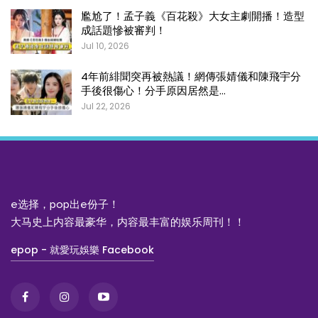
尷尬了！孟子義《百花殺》大女主劇開播！造型
成話題慘被審判！
Jul 10, 2026
4年前緋聞突再被熱議！網傳張婧儀和陳飛宇分
手後很傷心！分手原因居然是…
Jul 22, 2026
e选择，pop出e份子！
大马史上内容最豪华，内容最丰富的娱乐周刊！！
epop - 就愛玩娛樂 Facebook