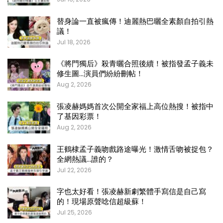
替身論一直被瘋傳！迪麗熱巴曬全素顏自拍引熱
議！
Jul 18, 2026
《將門獨后》殺青曬合照後續！被指發孟子義未
修生圖…演員們紛紛刪帖！
Aug 2, 2026
張凌赫媽媽首次公開全家福上高位熱搜！被指中
了基因彩票！
Aug 2, 2026
王鶴棣孟子義吻戲路途曝光！激情舌吻被捉包？
全網熱議…誰的？
Jul 22, 2026
字也太好看！張凌赫新劇繁體手寫信是自己寫
的！現場原聲唸信超級蘇！
Jul 25, 2026