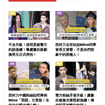
戲劇
星聞
不合升級！侯明昊被警方
西村力去世站姐Mina同學
約談後續！曝虞書欣新劇
發長文發聲：不是你們想
換男主正式停拍！
象中的那種人！
星聞
戲劇
西村力中國粉絲貼吧舉例
雙方粉絲矛盾升級！虞書
Mina「罪證」引眾怒！生
欣被激光筆照射後續！傳