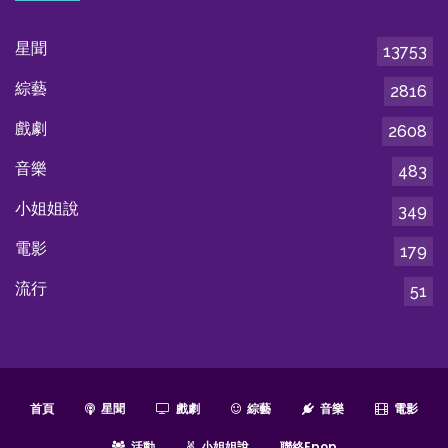
星聞
13753
綜藝
2816
戲劇
2608
音樂
483
小姐姐說
349
電影
179
流行
51
首頁
星聞
戲劇
綜藝
音樂
電影
活動
小姐姐說
聯絡epop