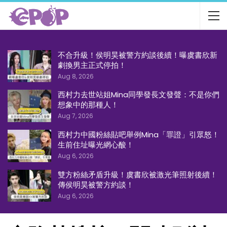
不合升級！侯明昊被警方約談後續！曝虞書欣新
劇換男主正式停拍！
Aug 8, 2026
西村力去世站姐Mina同學發長文發聲：不是你們
想象中的那種人！
Aug 7, 2026
西村力中國粉絲貼吧舉例Mina「罪證」引眾怒！
生前住址曝光網心酸！
Aug 6, 2026
雙方粉絲矛盾升級！虞書欣被激光筆照射後續！
傳侯明昊被警方約談！
Aug 6, 2026