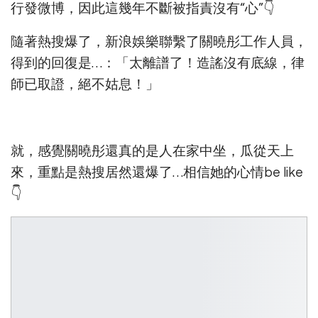
行發微博，因此這幾年不斷被指責沒有“心”👇
隨著熱搜爆了，新浪娛樂聯繫了關曉彤工作人員，
得到的回復是…：「太離譜了！造謠沒有底線，律
師已取證，絕不姑息！」
就，感覺關曉彤還真的是人在家中坐，瓜從天上
來，重點是熱搜居然還爆了…相信她的心情be like
👇