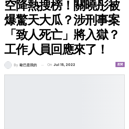
空降熱搜榜！關曉彤被
爆驚天大瓜？涉刑事案
「致人死亡」將入獄？
工作人員回應來了！
On
Jul 15, 2022
星聞
By
歐巴是我的