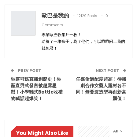
歐巴是我的
12129 Posts
0
Comments
專業歐巴收集戶一枚！
助養了一堆孩子，為了他們，可以乖乖附上我的
錢包君！
PREV POST
NEXT POST
吳露可逃直播創歷史！吳
任嘉倫適配度超高！待播
磊直男式發言被趙露思
劇合作女藝人題材各不
懟！小學雞式Battle收禮
同！無憂渡造型再創新高
物喊話超爆笑！
顏值！
All
You Might Also Like