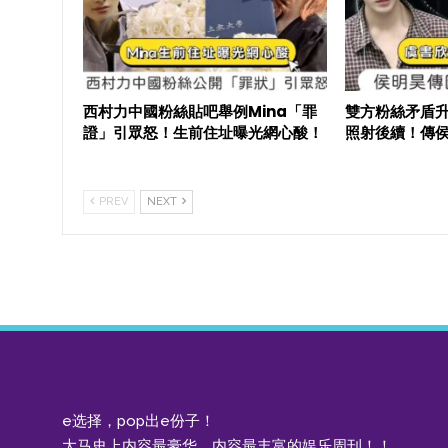
西村力中國粉絲貼吧舉例Mina「罪
雙方粉絲矛盾
證」引眾怒！生前住址曝光網心酸！
照射後續！傳
PREV
NEXT
e选择，pop出e份子！
大马史上内容最豪华，内容最丰富的娱乐周刊！！