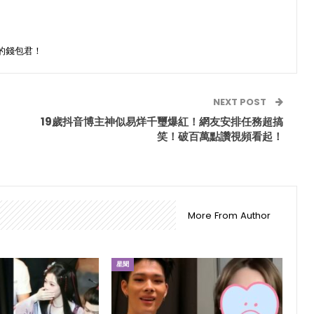
的錢包君！
NEXT POST
19歲抖音博主神似易烊千璽爆紅！網友安排任務超搞
笑！破百萬點讚視頻看起！
More From Author
星聞