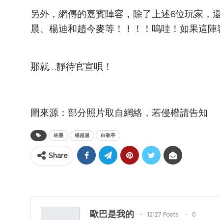
另外，網傳的嘉賓陣容，除了上述6位玩家，
晨、楊迪和趙今麥等！！！！嗚哇！如果這陣
那就…靜待官宣唄！
圖來源：部分照片取自網絡，若侵權請告知
林墨
楊超越
白敬亭
Share
歐巴是我的
12127 Posts
0