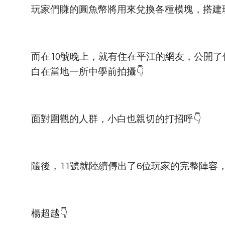
玩家們賺的圓魚幣將用來兌換各種模塊，搭建
而在10號晚上，就有住在平江的網友，公開
白在當地一所中學前拍攝👇
面對圍觀的人群，小白也親切的打招呼👇
隨後，11號就陸續傳出了6位玩家的完整陣容，
楊超越👇