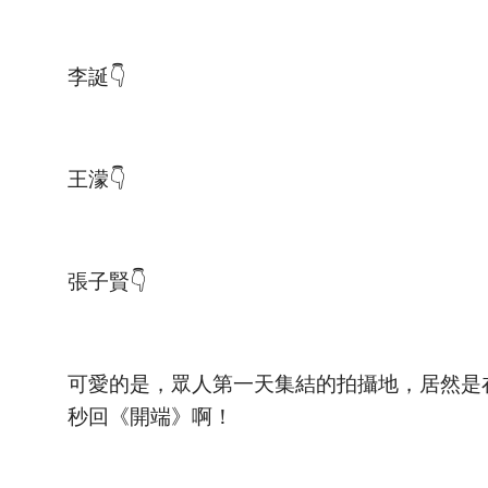
李誕👇
王濛👇
張子賢👇
可愛的是，眾人第一天集結的拍攝地，居然是
秒回《開端》啊！