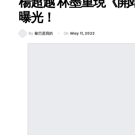
楊超越 林墨重現《開
曝光！
On
May 11, 2022
By
歐巴是我的