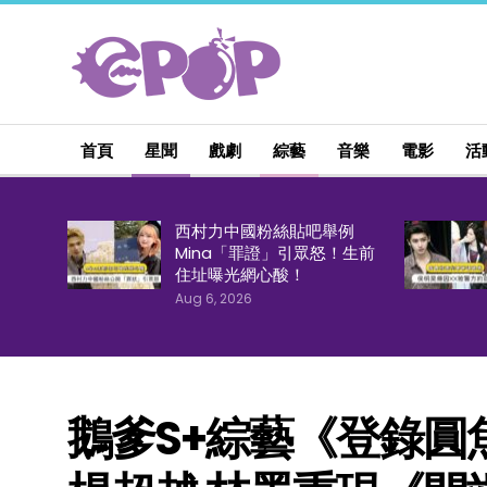
首頁
星聞
戲劇
綜藝
音樂
電影
活
西村力中國粉絲貼吧舉例
Mina「罪證」引眾怒！生前
住址曝光網心酸！
Aug 6, 2026
鵝爹S+綜藝《登錄圓