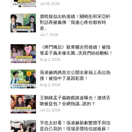
Jul 18, 2026
鹿晗疑似出軌後續！關曉彤和宋亞軒
對話再被瘋傳「我連心疼你都有時
差」
Jul 7, 2026
《將門獨后》殺青曬合照後續！被指
發孟子義未修生圖…演員們紛紛刪帖！
Aug 2, 2026
張凌赫媽媽首次公開全家福上高位熱
搜！被指中了基因彩票！
Aug 2, 2026
王鶴棣孟子義吻戲路途曝光！激情舌
吻被捉包？全網熱議…誰的？
Jul 22, 2026
字也太好看！張凌赫新劇繁體手寫信
是自己寫的！現場原聲唸信超級蘇！