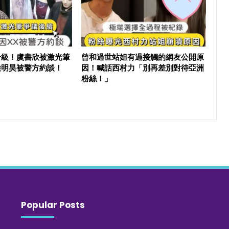
升級！虞書欣被激光筆
曾和過世站姐有過接觸的網友公開原
侯明昊被警方約談！
因！喊話西村力「別再差別對待亞洲
粉絲！」
Popular Posts