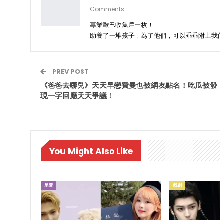
Comments
專業歐巴收集戶一枚！
助養了一堆孩子，為了他們，可以乖乖附上我
PREV POST
《爸爸去哪兒》天天早戀費曼也被網友點名！吃瓜被發
現一字回應天天爭議！
You Might Also Like
星聞
戲劇