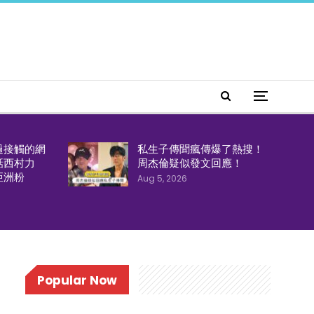
過接觸的網
私生子傳聞瘋傳爆了熱搜！
話西村力
周杰倫疑似發文回應！
亞洲粉
Aug 5, 2026
Popular Now