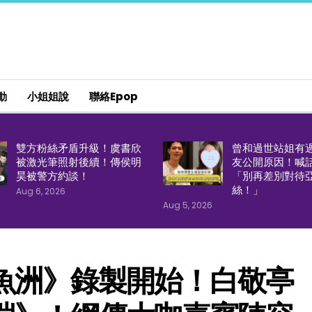
動
小姐姐說
聯絡epop
雙方粉絲矛盾升級！虞書欣
曾和過世站姐有
被激光筆照射後續！傳侯明
友公開原因！喊
昊被警方約談！
「別再差別對待
絲！」
Aug 6, 2026
Aug 5, 2026
魚洲》錄製開始！白敬亭