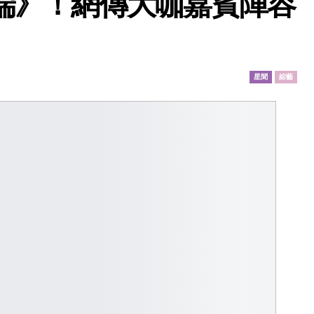
端》！網傳大咖嘉賓陣容
星聞
綜藝