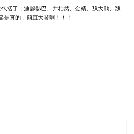
還包括了：迪麗熱巴、井柏然、金靖、魏大勛、魏
容是真的，簡直大發啊！！！