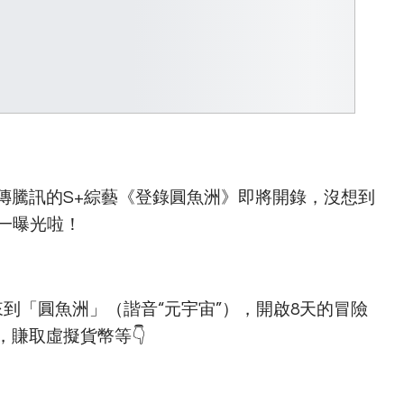
傳騰訊的S+綜藝《登錄圓魚洲》即將開錄，沒想到
一曝光啦！
到「圓魚洲」（諧音“元宇宙”），開啟8天的冒險
賺取虛擬貨幣等👇