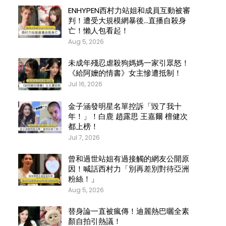
ENHYPEN西村力站姐和成員互動被審
判！遭受大規模網暴後…直播自殺身
亡！懶人包看起！
Aug 5, 2026
未成年殘忍虐殺狗媽媽一家引眾怒！
《給阿嬤的情書》女主慘遭抵制！
Jul 16, 2026
金子涵發明星名單控訴「毀了我十
年！」！白鹿 趙露思 王嘉爾 檀健次
都上榜！
Jul 7, 2026
曾和過世站姐有過接觸的網友公開原
因！喊話西村力「別再差別對待亞洲
粉絲！」
Aug 5, 2026
替身論一直被瘋傳！迪麗熱巴曬全素
顏自拍引熱議！