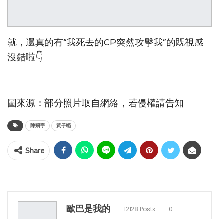
就，還真的有“我死去的CP突然攻擊我”的既視感
沒錯啦👇
圖來源：部分照片取自網絡，若侵權請告知
陳飛宇
黃子韜
Share
歐巴是我的
12128 Posts
0