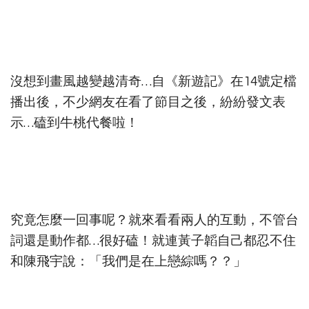
沒想到畫風越變越清奇…自《新遊記》在14號定檔
播出後，不少網友在看了節目之後，紛紛發文表
示…磕到牛桃代餐啦！
究竟怎麼一回事呢？就來看看兩人的互動，不管台
詞還是動作都…很好磕！就連黃子韜自己都忍不住
和陳飛宇說：「我們是在上戀綜嗎？？」