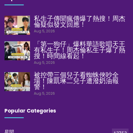
私生子傳聞瘋傳爆了熱搜！周杰
倫疑似發文回應！
Aug 5, 2026
「第一狗仔」爆料華語歌唱天王
有私生子！周杰倫私生子爆了熱
搜！時間線看起！
Aug 5, 2026
被控帶三個兒子看蜘蛛俠吵全
場！陳凱琳二兒子遭潑奶油報
警！
Aug 5, 2026
Popular Categories
星聞
13752