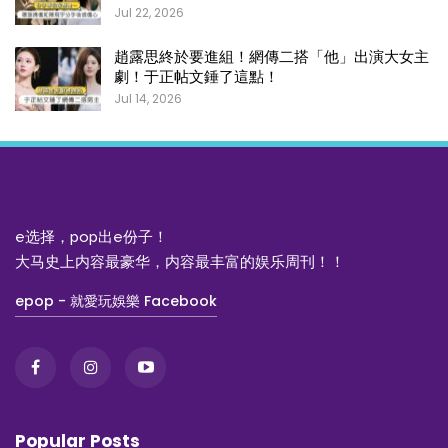
Jul 22, 2026
趙露思終於要進組！網傳二搭「他」出演大女主
劇！于正帖文錘了這點！
Jul 14, 2026
e选择，pop出e份子！
大马史上内容最豪华，内容最丰富的娱乐周刊！！
epop - 就愛玩娛樂 Facebook
Popular Posts