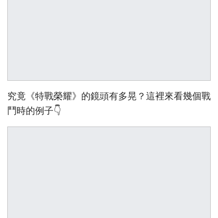
究竟《特戰榮耀》的鏡頭有多晃？這裡來看幾個戰
鬥時的例子👇