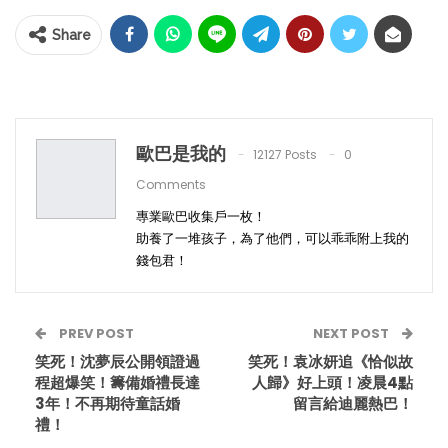
Share
歐巴是我的
12127 Posts
0
Comments
專業歐巴收集戶一枚！
助養了一堆孩子，為了他們，可以乖乖附上我的
錢包君！
PREV POST
NEXT POST
笑死！沈夢辰公開領證過
笑死！袁冰妍追《恰似故
程超爆笑！籌備婚禮長達
人歸》好上頭！凌晨4點
3年！不再期待童話婚
留言給迪麗熱巴！
禮！