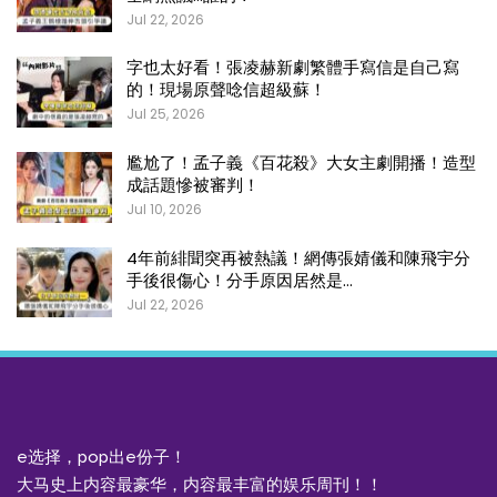
Jul 22, 2026
字也太好看！張凌赫新劇繁體手寫信是自己寫
的！現場原聲唸信超級蘇！
Jul 25, 2026
尷尬了！孟子義《百花殺》大女主劇開播！造型
成話題慘被審判！
Jul 10, 2026
4年前緋聞突再被熱議！網傳張婧儀和陳飛宇分
手後很傷心！分手原因居然是…
Jul 22, 2026
e选择，pop出e份子！
大马史上内容最豪华，内容最丰富的娱乐周刊！！