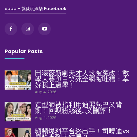
epop - 就愛玩娛樂 Facebook
Popular Posts
田曦薇新劇天才人設被魔改！數
學大賽題目笑死全網被吐槽：幸
好我上過學！
Aug 4, 2026
造型師被指利用迪麗熱巴又背
刺！回懟粉絲後…又刪評！
Aug 4, 2026
頻頻爆料平台終出手！司曉迪vs