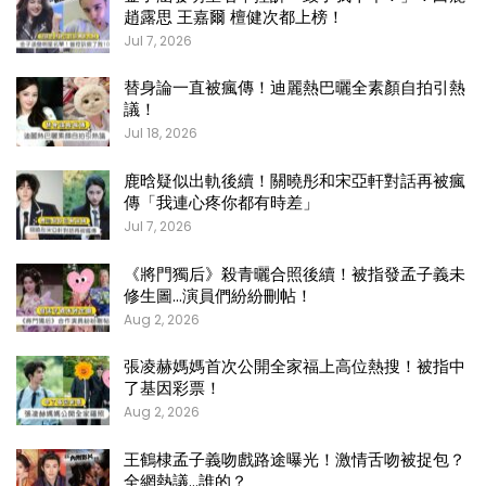
趙露思 王嘉爾 檀健次都上榜！
Jul 7, 2026
替身論一直被瘋傳！迪麗熱巴曬全素顏自拍引熱
議！
Jul 18, 2026
鹿晗疑似出軌後續！關曉彤和宋亞軒對話再被瘋
傳「我連心疼你都有時差」
Jul 7, 2026
《將門獨后》殺青曬合照後續！被指發孟子義未
修生圖…演員們紛紛刪帖！
Aug 2, 2026
張凌赫媽媽首次公開全家福上高位熱搜！被指中
了基因彩票！
Aug 2, 2026
王鶴棣孟子義吻戲路途曝光！激情舌吻被捉包？
全網熱議…誰的？