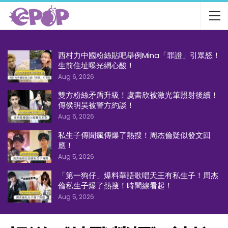
西村力中國粉絲貼吧舉例Mina「罪證」引眾怒！
生前住址曝光網心酸！
Aug 6, 2026
雙方粉絲矛盾升級！虞書欣被激光筆照射後續！
傳侯明昊被警方約談！
Aug 6, 2026
私生子傳聞瘋傳爆了熱搜！周杰倫疑似發文回
應！
Aug 5, 2026
「第一狗仔」爆料華語歌唱天王有私生子！周杰
倫私生子爆了熱搜！時間線看起！
Aug 5, 2026