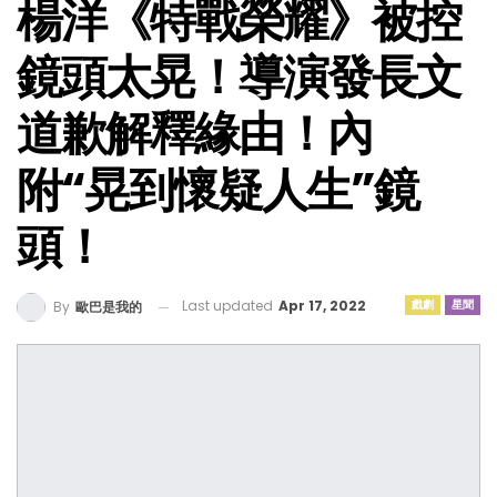
楊洋《特戰榮耀》被控
鏡頭太晃！導演發長文
道歉解釋緣由！內
附“晃到懷疑人生”鏡
頭！
Last updated
Apr 17, 2022
戲劇
星聞
By
歐巴是我的