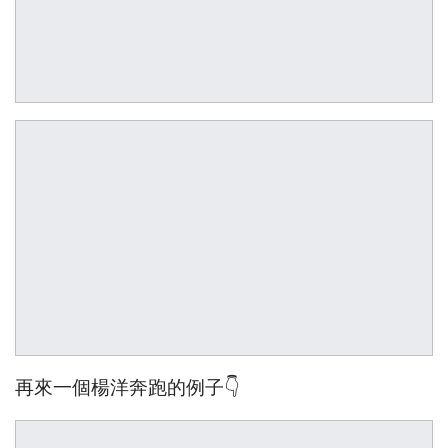
再來一個楊洋奔跑的例子👇