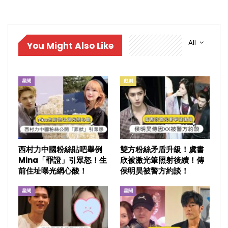
All
You Might Also Like
星聞
戲劇
西村力中國粉絲貼吧舉例
雙方粉絲矛盾升級！虞書
Mina「罪證」引眾怒！生
欣被激光筆照射後續！傳
前住址曝光網心酸！
侯明昊被警方約談！
星聞
星聞