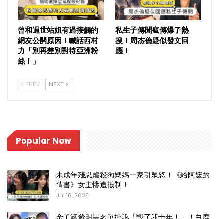
曾和過世站姐有過接觸的
私生子傳聞瘋傳爆了熱
網友公開原因！喊話西村
搜！周杰倫疑似發文回
力「別再差別對待亞洲粉
應！
絲！」
PREV
NEXT
Popular Now
未成年殘忍虐殺狗媽媽一家引眾怒！《給阿嬤的
情書》女主慘遭抵制！
Jul 16, 2026
金子涵發明星名單控訴「毀了我十年！」！白鹿