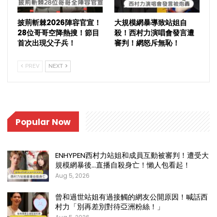
披荊斬棘2026陣容官宣！
大規模網暴導致站姐自
28位哥哥空降熱搜！節目
殺！西村力演唱會發言遭
首次出現父子兵！
審判！網怒斥無恥！
PREV
NEXT
Popular Now
ENHYPEN西村力站姐和成員互動被審判！遭受大
規模網暴後…直播自殺身亡！懶人包看起！
Aug 5, 2026
曾和過世站姐有過接觸的網友公開原因！喊話西
村力「別再差別對待亞洲粉絲！」