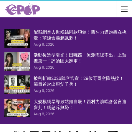
配戴網暴去世粉絲同款項鍊！西村力遭炮轟在挑
釁：項鍊含義超諷刺！
Aug 9, 2026
活動後造型曝光！田曦薇「無瀏海認不出」上熱
搜第一！評論區大翻車！
Aug 9, 2026
披荊斬棘2026陣容官宣！28位哥哥空降熱搜！
節目首次出現父子兵！
Aug 9, 2026
大規模網暴導致站姐自殺！西村力演唱會發言遭
審判！網怒斥無恥！
Aug 8, 2026