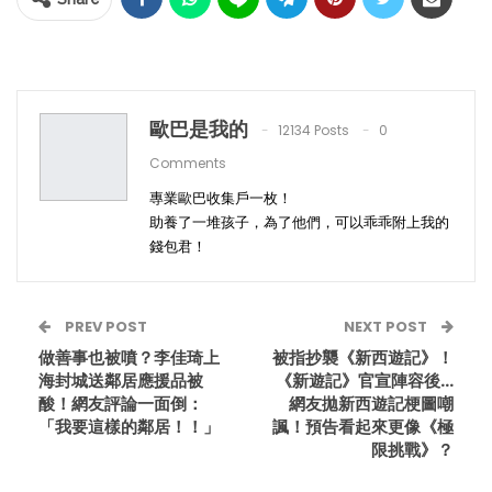
歐巴是我的
12134 Posts
0
Comments
專業歐巴收集戶一枚！
助養了一堆孩子，為了他們，可以乖乖附上我的
錢包君！
PREV POST
NEXT POST
做善事也被噴？李佳琦上
被指抄襲《新西遊記》！
海封城送鄰居應援品被
《新遊記》官宣陣容後…
酸！網友評論一面倒：
網友拋新西遊記梗圖嘲
「我要這樣的鄰居！！」
諷！預告看起來更像《極
限挑戰》？