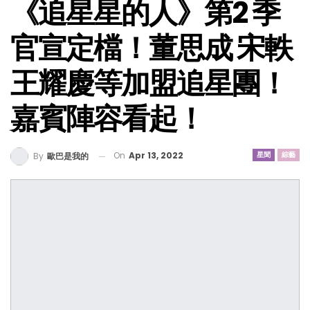
《追星星的人》第2 季
官宣定檔！董思成 宋軼
王耀慶等加盟追星團！
嘉賓陣容看起！
On
Apr 13, 2022
星聞
綜藝
By
歐巴是我的