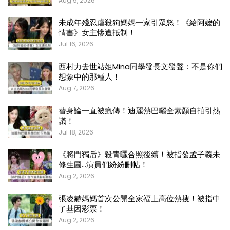
Aug 5, 2026
未成年殘忍虐殺狗媽媽一家引眾怒！《給阿嬤的
情書》女主慘遭抵制！
Jul 16, 2026
西村力去世站姐Mina同學發長文發聲：不是你們
想象中的那種人！
Aug 7, 2026
替身論一直被瘋傳！迪麗熱巴曬全素顏自拍引熱
議！
Jul 18, 2026
《將門獨后》殺青曬合照後續！被指發孟子義未
修生圖…演員們紛紛刪帖！
Aug 2, 2026
張凌赫媽媽首次公開全家福上高位熱搜！被指中
了基因彩票！
Aug 2, 2026