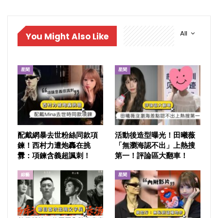
All
You Might Also Like
星聞
星聞
配戴網暴去世粉絲同款項
活動後造型曝光！田曦薇
鍊！西村力遭炮轟在挑
「無瀏海認不出」上熱搜
釁：項鍊含義超諷刺！
第一！評論區大翻車！
綜藝
星聞