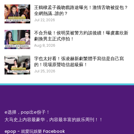
王鶴棣孟子義吻戲路途曝光！激情舌吻被捉包？
全網熱議…誰的？
Jul 22, 2026
不合升級！侯明昊被警方約談後續！曝虞書欣新
劇換男主正式停拍！
Aug 8, 2026
字也太好看！張凌赫新劇繁體手寫信是自己寫
的！現場原聲唸信超級蘇！
Jul 25, 2026
e选择，pop出e份子！
大马史上内容最豪华，内容最丰富的娱乐周刊！！
epop - 就愛玩娛樂 Facebook