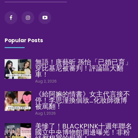
Popular Posts
無語！唐藝昕 孫怡「已婚已育」
穿比基尼被審判！評論區大翻
車！
Aug 2, 2026
《給阿嫲的情書》女主代言接不
停！李思潼換個妝…化妝師微博
被罵翻！
Aug 1, 2026
美慘了！BLACKPINK十週年聯名
國立中央博物館周邊曝光！非粉