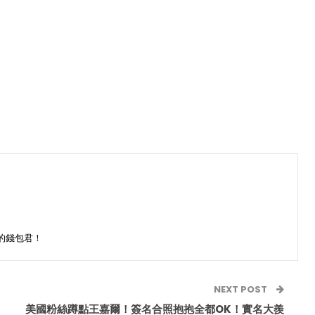
的錢包君！
NEXT POST
美國粉絲蹲點王嘉爾！簽名合照抱抱全都OK！實名大羨