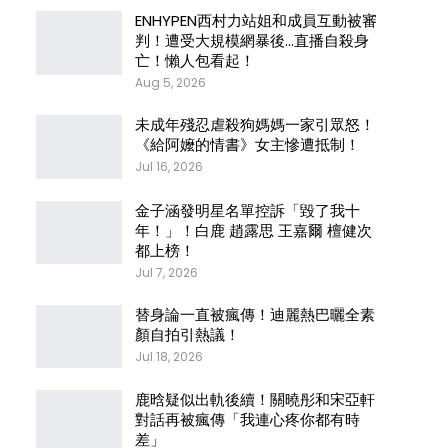
ENHYPEN西村力站姐和成員互動被審
判！遭受大規模網暴後…直播自殺身
亡！懶人包看起！
Aug 5, 2026
未成年殘忍虐殺狗媽媽一家引眾怒！
《給阿嬤的情書》女主慘遭抵制！
Jul 16, 2026
金子涵發明星名單控訴「毀了我十
年！」！白鹿 趙露思 王嘉爾 檀健次
都上榜！
Jul 7, 2026
替身論一直被瘋傳！迪麗熱巴曬全素
顏自拍引熱議！
Jul 18, 2026
鹿晗疑似出軌後續！關曉彤和宋亞軒
對話再被瘋傳「我連心疼你都有時
差」