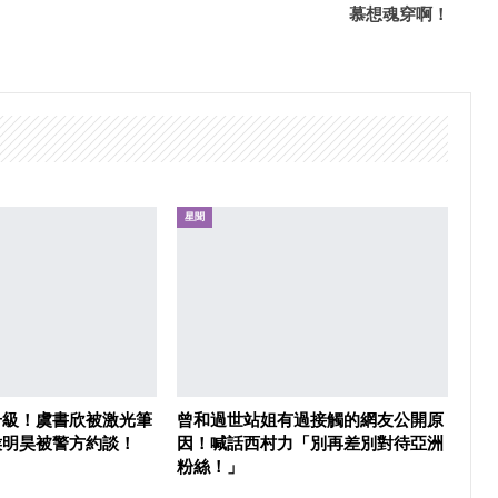
慕想魂穿啊！
星聞
升級！虞書欣被激光筆
曾和過世站姐有過接觸的網友公開原
侯明昊被警方約談！
因！喊話西村力「別再差別對待亞洲
粉絲！」