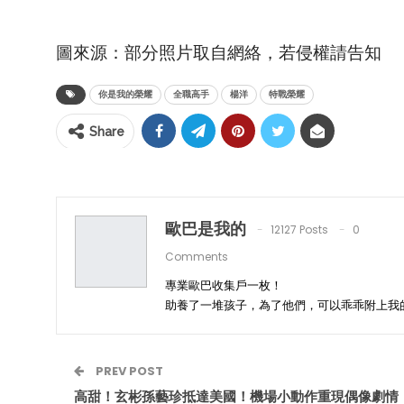
圖來源：部分照片取自網絡，若侵權請告知
你是我的榮耀
全職高手
楊洋
特戰榮耀
Share
歐巴是我的
12127 Posts
0
Comments
專業歐巴收集戶一枚！
助養了一堆孩子，為了他們，可以乖乖附上我
PREV POST
高甜！玄彬孫藝珍抵達美國！機場小動作重現偶像劇情