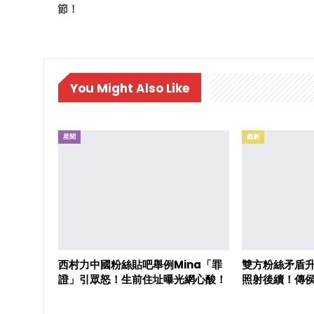
節！
You Might Also Like
星聞
戲劇
西村力中國粉絲貼吧舉例Mina「罪
雙方粉絲矛盾
證」引眾怒！生前住址曝光網心酸！
照射後續！傳