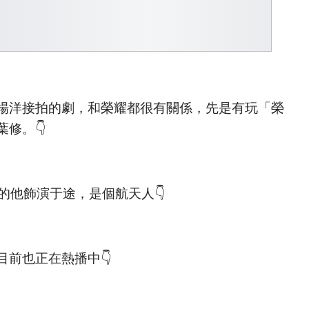
楊洋接拍的劇，和榮耀都很有關係，先是有玩「榮
修。👇
的他飾演于途，是個航天人👇
前也正在熱播中👇