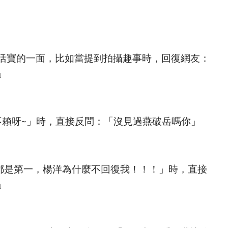
活寶的一面，比如當提到拍攝趣事時，回復網友：
」
不賴呀~」時，直接反問：「沒見過燕破岳嗎你」
目都是第一，楊洋為什麼不回復我！！！」時，直接
」