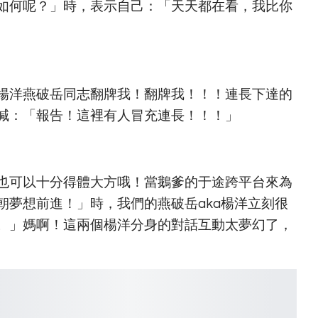
如何呢？」時，表示自己：「天天都在看，我比你
楊洋燕破岳同志翻牌我！翻牌我！！！連長下達的
喊：「報告！這裡有人冒充連長！！！」
也可以十分得體大方哦！當鵝爹的于途跨平台來為
朝夢想前進！」時，我們的燕破岳aka楊洋立刻很
。」媽啊！這兩個楊洋分身的對話互動太夢幻了，