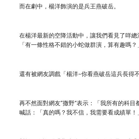
而在劇中，楊洋飾演的是兵王燕破岳。
在楊洋最新的空降活動中，讓我們看見了咩總
「有一條性格不錯的小蛇做群演，算有趣嗎？
還有被網友調戲「楊洋~你看燕破岳這兵長得
再不然面對網友”撒野“表示：「我所有的科
喊話：「真的嗎？我不信，我需要看成績單！