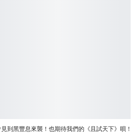
會見到黑豐息來襲！也期待我們的《且試天下》唄！