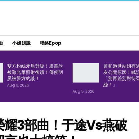
動
小姐姐說
聯絡epop
雙方粉絲矛盾升級！虞書欣
曾和過世站姐有
被激光筆照射後續！傳侯明
友公開原因！喊
昊被警方約談！
「別再差別對待
絲！」
Aug 6, 2026
Aug 5, 2026
耀3部曲！于途vs燕破