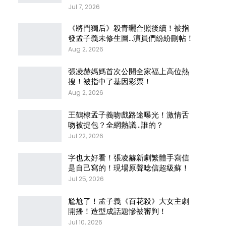
Jul 7, 2026
《將門獨后》殺青曬合照後續！被指
發孟子義未修生圖…演員們紛紛刪帖！
Aug 2, 2026
張凌赫媽媽首次公開全家福上高位熱
搜！被指中了基因彩票！
Aug 2, 2026
王鶴棣孟子義吻戲路途曝光！激情舌
吻被捉包？全網熱議…誰的？
Jul 22, 2026
字也太好看！張凌赫新劇繁體手寫信
是自己寫的！現場原聲唸信超級蘇！
Jul 25, 2026
尷尬了！孟子義《百花殺》大女主劇
開播！造型成話題慘被審判！
Jul 10, 2026