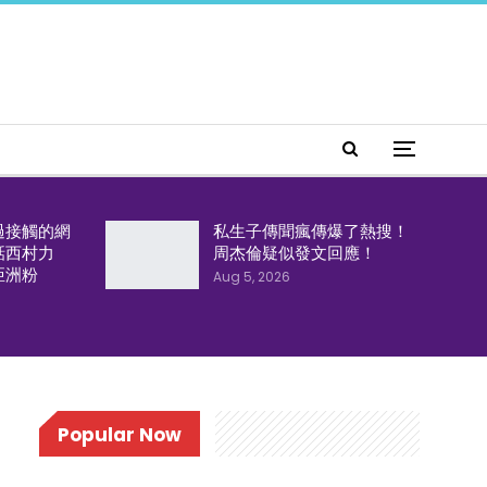
過接觸的網
私生子傳聞瘋傳爆了熱搜！
話西村力
周杰倫疑似發文回應！
亞洲粉
Aug 5, 2026
Popular Now