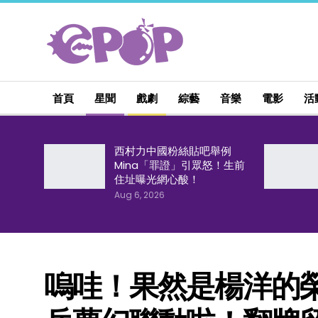
首頁
星聞
戲劇
綜藝
音樂
電影
活
西村力中國粉絲貼吧舉例
Mina「罪證」引眾怒！生前
住址曝光網心酸！
Aug 6, 2026
嗚哇！果然是楊洋的榮