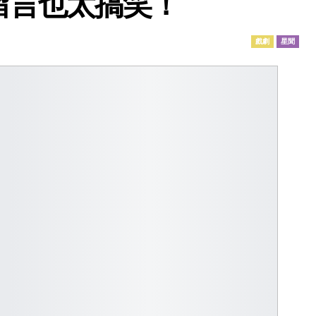
留言也太搞笑！
戲劇
星聞