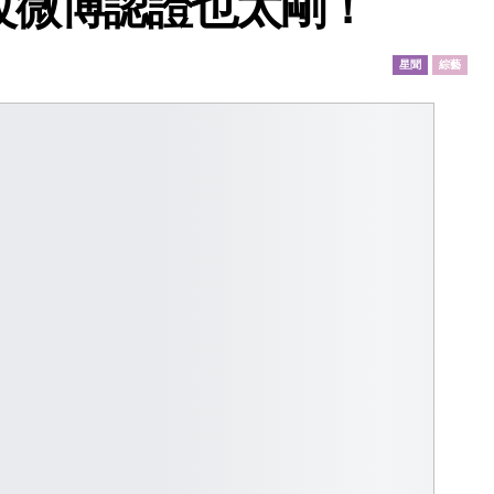
改微博認證也太剛！
星聞
綜藝