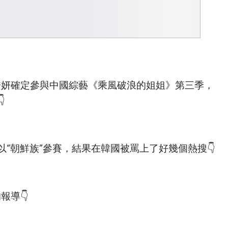
鄭秀妍確定參與中國綜藝《乘風破浪的姐姐》第三季，

“朝鮮族”參賽，結果在韓國被罵上了好幾個熱搜👇
報導👇