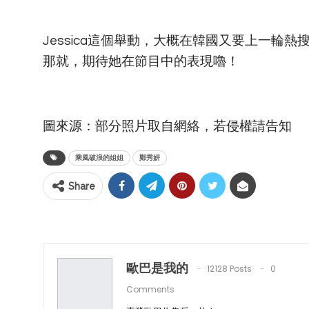
Jessica這個舉動，大概在韓國又要上一輪
那就，期待她在節目中的表現嚕！
圖來源：部分照片取自網絡，若侵權請告知
乘風破浪的姐姐
鄭秀妍
Share
歐巴是我的
12128 Posts
0
Comments