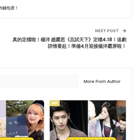
的錢包君！
NEXT POST
真的定檔啦！楊洋 趙露思《且試天下》定檔4.18！追劇
詳情看起！準備4月迎接楊洋霸屏啦！
More From Author
戲劇