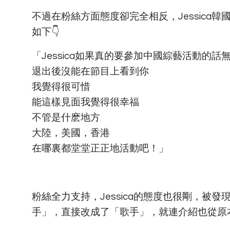
不過在粉絲方面態度卻完全相反，Jessica
如下👇
「Jessica如果真的要參加中國綜藝活動的話
退出後沒能在節目上看到你
我覺得很可惜
能這樣見面我覺得很幸福
不管是什麽地方
大陸，美國，香港
在哪裏都堂堂正正地活動吧！」
粉絲全力支持，Jessica的態度也很剛，被
手」，直接改成了「歌手」，就連介紹也從原本