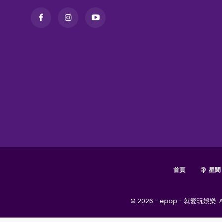
首頁
星聞
© 2026 - epop - 就愛玩娛樂. Al