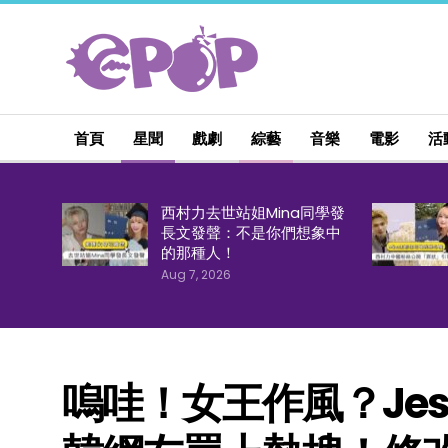
首頁
星聞
戲劇
綜藝
音樂
電影
活
西村力去世站姐Mina同學發
長文發聲：不是你們想象中
的那種人！
Aug 7, 2026
嗚哇！女王作風？Jes