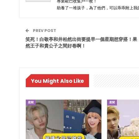
專業歐巴收集戶一枚！
助養了一堆孩子，為了他們，可以乖乖附上我
PREV POST
笑死！白敬亭和井柏然出街要提早一個星期想穿搭！果
然王子和貴公子之間好卷啊！
You Might Also Like
星聞
星聞