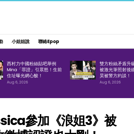
動
小姐姐說
聯絡epop
西村力中國粉絲貼吧舉例
雙方粉絲矛盾升
Mina「罪證」引眾怒！生前
被激光筆照射後
住址曝光網心酸！
昊被警方約談！
Aug 6, 2026
Aug 6, 2026
sica參加《浪姐3》被