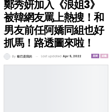
鄭秀妍加入《浪姐3》
被韓網友罵上熱搜！和
男友前任阿嬌同組也好
抓馬！路透圖來啦！
Last updated
Apr 5, 2022
星聞
綜藝
By
歐巴是我的