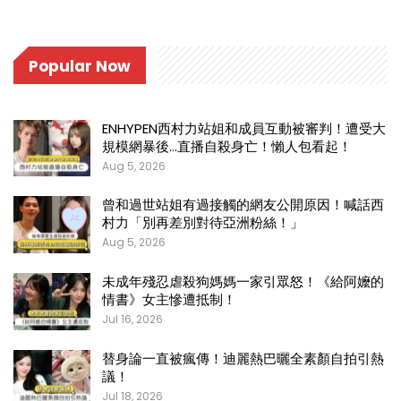
Popular Now
ENHYPEN西村力站姐和成員互動被審判！遭受大
規模網暴後…直播自殺身亡！懶人包看起！
Aug 5, 2026
曾和過世站姐有過接觸的網友公開原因！喊話西
村力「別再差別對待亞洲粉絲！」
Aug 5, 2026
未成年殘忍虐殺狗媽媽一家引眾怒！《給阿嬤的
情書》女主慘遭抵制！
Jul 16, 2026
替身論一直被瘋傳！迪麗熱巴曬全素顏自拍引熱
議！
Jul 18, 2026