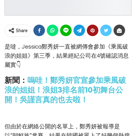
Share
是噠，Jessica鄭秀妍一直被網傳會參加《乘風破
浪的姐姐》第三季，結果經紀公司在4號確認消息
屬實👇
新聞：
嗚哇！鄭秀妍官宣參加乘風破
浪的姐姐！浪姐3排名前10初舞台公
開！吳謹言真的也去啦！
但由於在網絡公開的名單上，鄭秀妍被報導是
以“朝鮮族”參賽，結果在韓國被罵上了好幾個熱搜