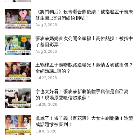
《將門獨后》殺青曬合照後續！被指發孟子義未
修生圖…演員們紛紛刪帖！
Aug 2, 2026
張凌赫媽媽首次公開全家福上高位熱搜！被指中
了基因彩票！
Aug 2, 2026
王鶴棣孟子義吻戲路途曝光！激情舌吻被捉包？
全網熱議…誰的？
Jul 22, 2026
字也太好看！張凌赫新劇繁體手寫信是自己寫
的！現場原聲唸信超級蘇！
Jul 25, 2026
尷尬了！孟子義《百花殺》大女主劇開播！造型
成話題慘被審判！
Jul 10, 2026