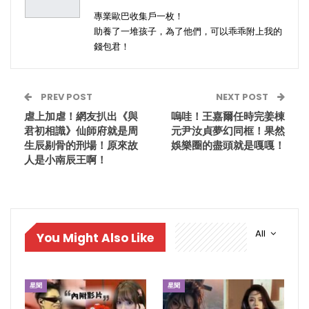
專業歐巴收集戶一枚！
助養了一堆孩子，為了他們，可以乖乖附上我的
錢包君！
PREV POST
NEXT POST
虐上加虐！網友扒出《與
嗚哇！王嘉爾任時完姜棟
君初相識》仙師府就是周
元尹汝貞夢幻同框！果然
生辰剔骨的刑場！原來故
娛樂圈的盡頭就是嘎嘎！
人是小南辰王啊！
All
You Might Also Like
星聞
星聞