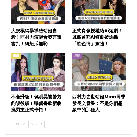
大規模網暴導致站姐自
正式肖像授權給Ai短劇！
殺！西村力演唱會發言遭
戚薇首部Ai短劇被炮轟
審判！網怒斥無恥！
「軟色情」擦邊！
戲劇
星聞
不合升級！侯明昊被警方
西村力去世站姐Mina同學
約談後續！曝虞書欣新劇
發長文發聲：不是你們想
換男主正式停拍！
象中的那種人！
PREV
NEXT