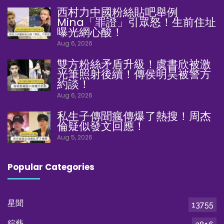
西村力中國粉絲貼吧舉例
Mina「罪證」引眾怒！生前住址
曝光網心酸！
Aug 6, 2026
雙方粉絲矛盾升級！虞書欣被激
光筆照射後續！傳侯明昊被警方
約談！
Aug 6, 2026
私生子傳聞瘋傳爆了熱搜！周杰
倫疑似發文回應！
Aug 5, 2026
Popular Categories
星聞
13755
綜藝