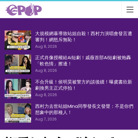
大規模網暴導致站姐自殺！西村力演唱會發言遭
審判！網怒斥無恥！
Aug 8, 2026
正式肖像授權給Ai短劇！戚薇首部Ai短劇被炮轟
「軟色情」擦邊！
Aug 8, 2026
不合升級！侯明昊被警方約談後續！曝虞書欣新
劇換男主正式停拍！
Aug 8, 2026
西村力去世站姐Mina同學發長文發聲：不是你們
想象中的那種人！
Aug 7, 2026